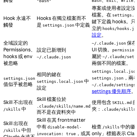
Bash
Edit
Write
"bash"
專案或使用者設定沒有
檔案。在
settings.j
Hook 永遠不
Hooks 在獨立檔案而不
鍵下定義 hooks。
觸發
是
中定義
settings.json
立的
hooks/hooks.js
設定
。
全域設定的
保存
~/.claude.json
Permissions、
UI 切換。
設定已新增到
permission
hooks 或 env
屬於
~/.claude/sett
~/.claude.json
被忽略
兩個不同的檔案。
settings.local.jso
相同的鍵在
，兩
settings.json
settings.json
中
settings.local.json
值似乎被忽略
~/.claude/settings
設定
settings 優先順序
。
Skill 檔案位於
Skill 不出現在
使用包含
的
SKILL.md
.claude/skills/name.md
中
夾：
/skills
.claude/skills
而不是在資料夾中
Skill 在其 frontmatter
Skill 出現在
中有
檢查
中的徽章
disable-model-
/skills
中但
/skills
，或其
only」標籤表示 Cl
invocation: true
Claude 永遠不