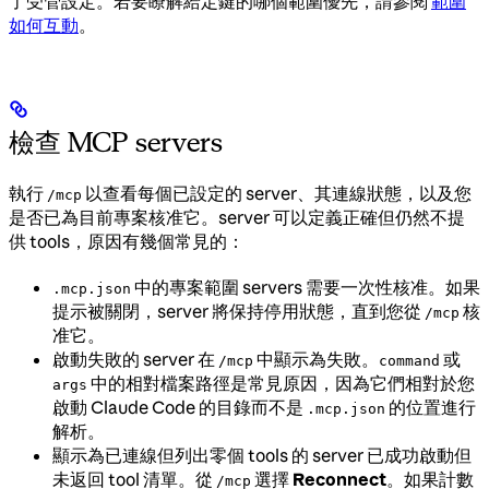
了受管設定。若要瞭解給定鍵的哪個範圍優先，請參閱
範圍
如何互動
。
檢查 MCP servers
執行
以查看每個已設定的 server、其連線狀態，以及您
/mcp
是否已為目前專案核准它。server 可以定義正確但仍然不提
供 tools，原因有幾個常見的：
中的專案範圍 servers 需要一次性核准。如果
.mcp.json
提示被關閉，server 將保持停用狀態，直到您從
核
/mcp
准它。
啟動失敗的 server 在
中顯示為失敗。
或
/mcp
command
中的相對檔案路徑是常見原因，因為它們相對於您
args
啟動 Claude Code 的目錄而不是
的位置進行
.mcp.json
解析。
顯示為已連線但列出零個 tools 的 server 已成功啟動但
未返回 tool 清單。從
選擇
Reconnect
。如果計數
/mcp