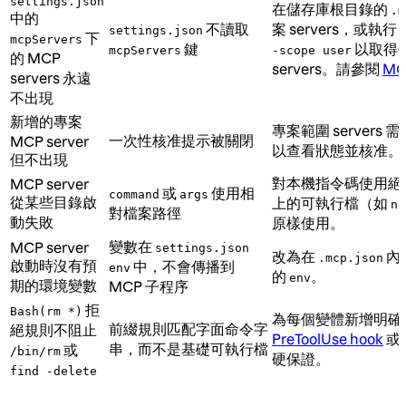
settings.json
在儲存庫根目錄的
.m
中的
不讀取
案 servers，或執行
settings.json
下
mcpServers
鍵
以取得
mcpServers
-scope user
的 MCP
servers。請參閱
MC
servers 永遠
不出現
新增的專案
專案範圍 servers
一次性核准提示被關閉
MCP server
以查看狀態並核准。
但不出現
對本機指令碼使用絕
MCP server
或
使用相
command
args
從某些目錄啟
上的可執行檔（如
np
對檔案路徑
動失敗
原樣使用。
變數在
MCP server
settings.json
改為在
內設
.mcp.json
啟動時沒有預
中，不會傳播到
env
的
。
env
期的環境變數
MCP 子程序
拒
Bash(rm *)
為每個變體新增明確
前綴規則匹配字面命令字
絕規則不阻止
PreToolUse hook
或
串，而不是基礎可執行檔
或
/bin/rm
硬保證。
find -delete