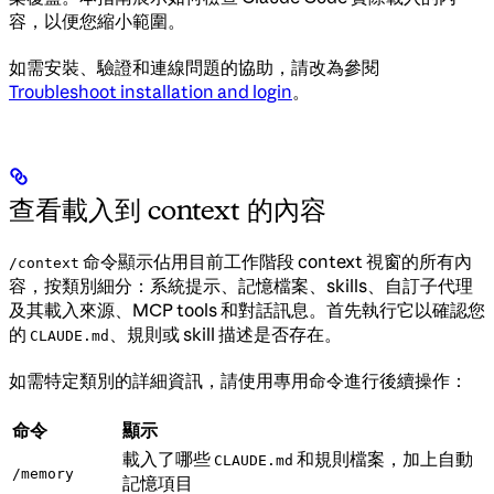
容，以便您縮小範圍。
如需安裝、驗證和連線問題的協助，請改為參閱
Troubleshoot installation and login
。
查看載入到 context 的內容
命令顯示佔用目前工作階段 context 視窗的所有內
/context
容，按類別細分：系統提示、記憶檔案、skills、自訂子代理
及其載入來源、MCP tools 和對話訊息。首先執行它以確認您
的
、規則或 skill 描述是否存在。
CLAUDE.md
如需特定類別的詳細資訊，請使用專用命令進行後續操作：
命令
顯示
載入了哪些
和規則檔案，加上自動
CLAUDE.md
/memory
記憶項目