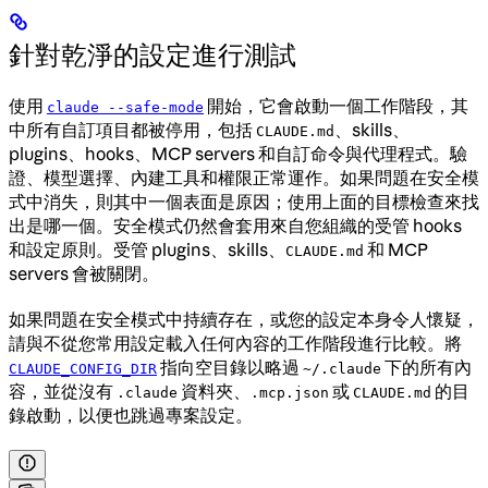
針對乾淨的設定進行測試
使用
開始，它會啟動一個工作階段，其
claude --safe-mode
中所有自訂項目都被停用，包括
、skills、
CLAUDE.md
plugins、hooks、MCP servers 和自訂命令與代理程式。驗
證、模型選擇、內建工具和權限正常運作。如果問題在安全模
式中消失，則其中一個表面是原因；使用上面的目標檢查來找
出是哪一個。安全模式仍然會套用來自您組織的受管 hooks
和設定原則。受管 plugins、skills、
和 MCP
CLAUDE.md
servers 會被關閉。
如果問題在安全模式中持續存在，或您的設定本身令人懷疑，
請與不從您常用設定載入任何內容的工作階段進行比較。將
指向空目錄以略過
下的所有內
CLAUDE_CONFIG_DIR
~/.claude
容，並從沒有
資料夾、
或
的目
.claude
.mcp.json
CLAUDE.md
錄啟動，以便也跳過專案設定。