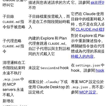
描述與您表述請求的方式
它。請參閱
skill 呼叫
呼叫它
不符
它們在 Claude 使用
子目錄
子目錄檔案按需載入，而
目錄中的檔案時載入
指
不是在工作階段開始時載
CLAUDE.md
時，也不是在寫入或
令似乎被忽略
入
閱
CLAUDE.md 
對於 Explore 或 
內建的 Explore 和 Plan
子代理忽略
示中重新陳述指令。
代理會跳過
。
CLAUDE.md
指
將關鍵指令放在代理
CLAUDE.md
自訂子代理以與主對話相
令
體成為代理的系統提
同的方式載入它
時載入的內容
。
清理邏輯在工
在
中
settings.json
作階段結束時
未設定
hook
SessionEnd
hook。請參閱
hoo
永遠不執行
中
.mcp.json
檔案位於
下或
專案 MCP 設定位
.claude/
的 MCP
使用 Claude Desktop 的
，而不是
.mcp.json
servers 永遠
設定格式
參閱
MCP 設定
。
不載入
新增在