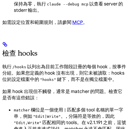
保持為零，執行
以查看 server 的
claude --debug mcp
stderr 輸出。
如需設定位置和範圍規則，請參閱
MCP
。
檢查 hooks
執行
以列出為目前工作階段註冊的每個 hook，按事件
/hooks
分組。如果您定義的 hook 沒有出現，則它未被讀取：hooks
位於設定檔案中的
鍵下，而不是在獨立檔案中。
"hooks"
如果 hook 出現但不觸發，通常是 matcher 的問題。檢查它
是否有這些錯誤：
欄位是一個使用
匹配多個 tool 名稱的單一字
matcher
|
串，例如
。
分隔符是等效的，因此
"Edit|Write"
,
匹配相同的 tools。在 v2.1.191 之前，逗號
"Edit,Write"
會進入正規表達式評估，matcher 永遠不會匹配，因此