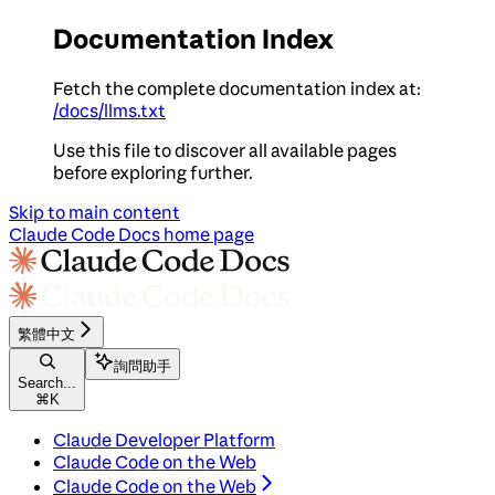
Documentation Index
Fetch the complete documentation index at:
/docs/llms.txt
Use this file to discover all available pages
before exploring further.
Skip to main content
Claude Code Docs
home page
繁體中文
詢問助手
Search...
⌘
K
Claude Developer Platform
Claude Code on the Web
Claude Code on the Web