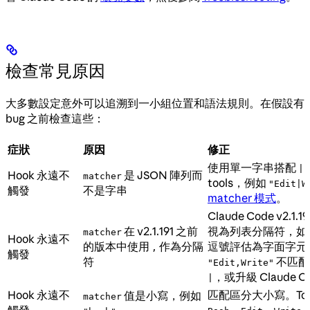
檢查常見原因
大多數設定意外可以追溯到一小組位置和語法規則。在假設有
bug 之前檢查這些：
症狀
原因
修正
使用單一字串搭配
|
Hook 永遠不
是 JSON 陣列而
matcher
tools，例如
"Edit|W
觸發
不是字串
matcher 模式
。
Claude Code v2.
在 v2.1.191 之前
視為列表分隔符，如
matcher
Hook 永遠不
的版本中使用
作為分隔
逗號評估為字面字元
,
觸發
符
不匹配
"Edit,Write"
，或升級 Claude C
|
Hook 永遠不
匹配區分大小寫。To
值是小寫，例如
matcher
觸發
、
、