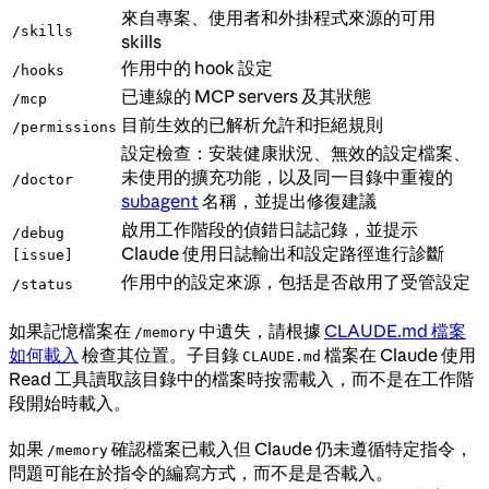
來自專案、使用者和外掛程式來源的可用
/skills
skills
作用中的 hook 設定
/hooks
已連線的 MCP servers 及其狀態
/mcp
目前生效的已解析允許和拒絕規則
/permissions
設定檢查：安裝健康狀況、無效的設定檔案、
未使用的擴充功能，以及同一目錄中重複的
/doctor
subagent
名稱，並提出修復建議
啟用工作階段的偵錯日誌記錄，並提示
/debug
Claude 使用日誌輸出和設定路徑進行診斷
[issue]
作用中的設定來源，包括是否啟用了受管設定
/status
如果記憶檔案在
中遺失，請根據
CLAUDE.md 檔案
/memory
如何載入
檢查其位置。子目錄
檔案在 Claude 使用
CLAUDE.md
Read 工具讀取該目錄中的檔案時按需載入，而不是在工作階
段開始時載入。
如果
確認檔案已載入但 Claude 仍未遵循特定指令，
/memory
問題可能在於指令的編寫方式，而不是是否載入。