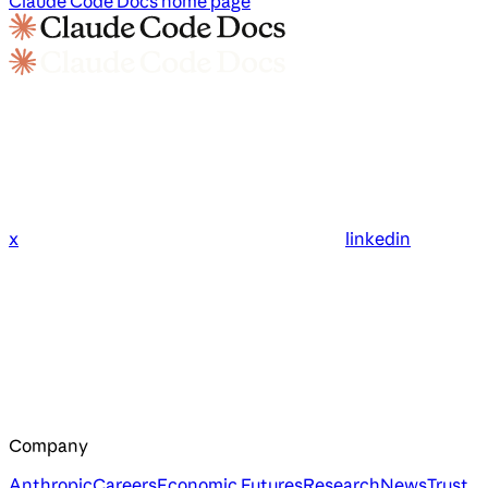
Claude Code Docs
home page
x
linkedin
Company
Anthropic
Careers
Economic Futures
Research
News
Trust