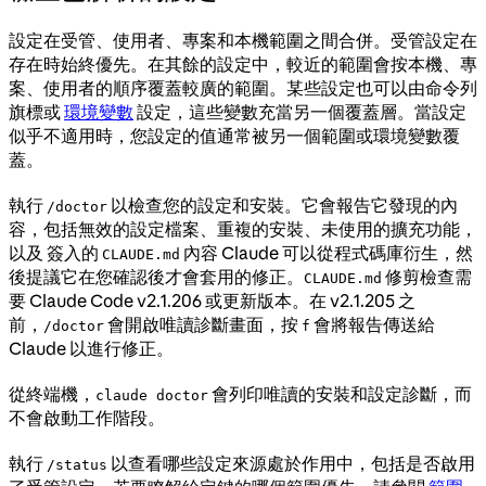
設定在受管、使用者、專案和本機範圍之間合併。受管設定在
存在時始終優先。在其餘的設定中，較近的範圍會按本機、專
案、使用者的順序覆蓋較廣的範圍。某些設定也可以由命令列
旗標或
環境變數
設定，這些變數充當另一個覆蓋層。當設定
似乎不適用時，您設定的值通常被另一個範圍或環境變數覆
蓋。
執行
以檢查您的設定和安裝。它會報告它發現的內
/doctor
容，包括無效的設定檔案、重複的安裝、未使用的擴充功能，
以及 簽入的
內容 Claude 可以從程式碼庫衍生，然
CLAUDE.md
後提議它在您確認後才會套用的修正。
修剪檢查需
CLAUDE.md
要 Claude Code v2.1.206 或更新版本。在 v2.1.205 之
前，
會開啟唯讀診斷畫面，按
會將報告傳送給
/doctor
f
Claude 以進行修正。
從終端機，
會列印唯讀的安裝和設定診斷，而
claude doctor
不會啟動工作階段。
執行
以查看哪些設定來源處於作用中，包括是否啟用
/status