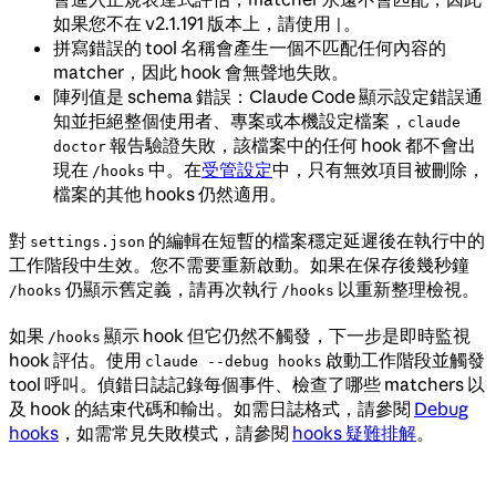
如果您不在 v2.1.191 版本上，請使用
。
|
拼寫錯誤的 tool 名稱會產生一個不匹配任何內容的
matcher，因此 hook 會無聲地失敗。
陣列值是 schema 錯誤：Claude Code 顯示設定錯誤通
知並拒絕整個使用者、專案或本機設定檔案，
claude
報告驗證失敗，該檔案中的任何 hook 都不會出
doctor
現在
中。在
受管設定
中，只有無效項目被刪除，
/hooks
檔案的其他 hooks 仍然適用。
對
的編輯在短暫的檔案穩定延遲後在執行中的
settings.json
工作階段中生效。您不需要重新啟動。如果在保存後幾秒鐘
仍顯示舊定義，請再次執行
以重新整理檢視。
/hooks
/hooks
如果
顯示 hook 但它仍然不觸發，下一步是即時監視
/hooks
hook 評估。使用
啟動工作階段並觸發
claude --debug hooks
tool 呼叫。偵錯日誌記錄每個事件、檢查了哪些 matchers 以
及 hook 的結束代碼和輸出。如需日誌格式，請參閱
Debug
hooks
，如需常見失敗模式，請參閱
hooks 疑難排解
。