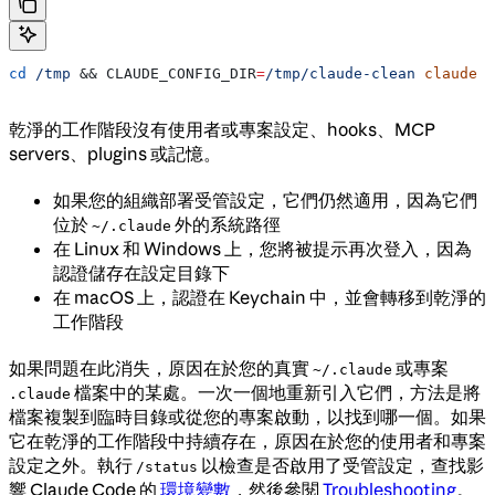
cd
 /tmp
 && 
CLAUDE_CONFIG_DIR
=
/tmp/claude-clean
 claude
乾淨的工作階段沒有使用者或專案設定、hooks、MCP
servers、plugins 或記憶。
如果您的組織部署受管設定，它們仍然適用，因為它們
位於
外的系統路徑
~/.claude
在 Linux 和 Windows 上，您將被提示再次登入，因為
認證儲存在設定目錄下
在 macOS 上，認證在 Keychain 中，並會轉移到乾淨的
工作階段
如果問題在此消失，原因在於您的真實
或專案
~/.claude
檔案中的某處。一次一個地重新引入它們，方法是將
.claude
檔案複製到臨時目錄或從您的專案啟動，以找到哪一個。如果
它在乾淨的工作階段中持續存在，原因在於您的使用者和專案
設定之外。執行
以檢查是否啟用了受管設定，查找影
/status
響 Claude Code 的
環境變數
，然後參閱
Troubleshooting
。