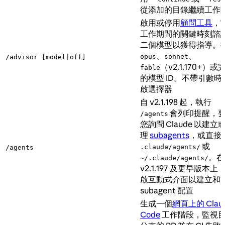
從添加的目錄繼續工作
啟用或停用
顧問工具
，
工作期間的關鍵時刻諮
二個模型以獲得指導。
、
、
opus
sonnet
/advisor [model|off]
（v2.1.170+）或
fable
的模型 ID。不帶引數時
啟選擇器
自 v2.1.198 起，執行
會列印提醒，
/agents
您詢問 Claude 以建立
理
subagents
，或直接
或
.claude/agents/
/agents
。在
~/.claude/agents/
v2.1.197 及更早版本上
啟互動式介面以建立和
subagent 配置
生成一個
網頁上的 Clau
Code
工作階段，監視