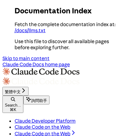
Documentation Index
Fetch the complete documentation index at:
/docs/llms.txt
Use this file to discover all available pages
before exploring further.
Skip to main content
Claude Code Docs
home page
繁體中文
詢問助手
Search...
⌘
K
Claude Developer Platform
Claude Code on the Web
Claude Code on the Web