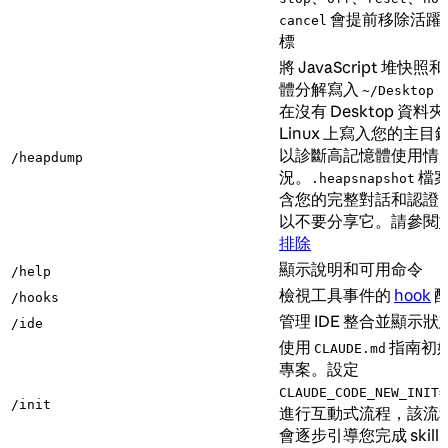
會提前移除活躍
cancel
標
將 JavaScript 堆快照
體分解寫入
~/Desktop
在沒有 Desktop 資料
Linux 上寫入您的主目
以診斷高記憶體使用情
/heapdump
況。
檔
.heapsnapshot
含您的完整對話和認證
以不要分享它。請參閱
排除
顯示說明和可用命令
/help
檢視工具事件的
hook
/hooks
管理 IDE 整合並顯示狀
/ide
使用
指南初
CLAUDE.md
專案。設定
CLAUDE_CODE_NEW_INIT=
/init
進行互動式流程，該流
會逐步引導您完成 skill