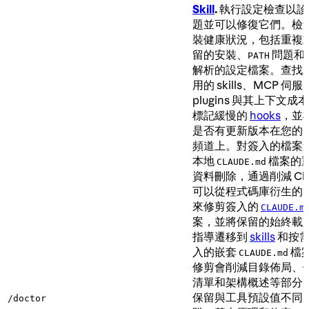
Skill
.
執行設定檢查以診
題並可以修復它們。檢
裝健康狀況，包括重複
留的安裝、
問題和
PATH
解析的設定檔案。查找
用的 skills、MCP 伺
plugins 與其上下文成
標記緩慢的
hooks
，並
是否有更新版本在您的
頻道上。對簽入的檔案
本地
檔案的
CLAUDE.md
資料刪除，通過削減 Cla
可以從程式碼庫衍生的
來修剪簽入的
CLAUDE.m
案，並將保留的始終載
指導遷移到
skills
和按
入的嵌套
檔
CLAUDE.md
修剪會削減目錄佈局、
清單和架構概述等部分
保留與工具預設值不同
/doctor