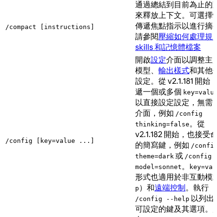
通過總結到目前為止的
來釋放上下文。可選擇
傳遞焦點指示以進行摘
/compact [instructions]
請參閱
壓縮如何處理規
skills 和記憶體檔案
開啟
設定
介面以調整主
模型、
輸出樣式
和其他
設定。從 v2.1.181 開始
遞一個或多個
key=valu
以直接設定設定，無需
介面，例如
/config
。從
thinking=false
v2.1.182 開始，也接受
/config [key=value ...]
的簡寫鍵，例如
/confi
或
theme=dark
/config
。
model=sonnet
key=val
形式也適用於非互動模
）和
遠端控制
。執行
p
以列出
/config --help
可設定的鍵及其選項。