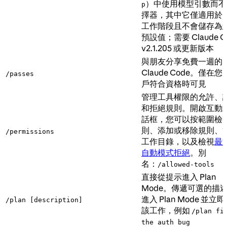
）中使用模型引數而不
p
擇器，其中它僅適用於
工作階段且不會儲存為
預設值；需要 Claude C
v2.1.205 或更新版本
與朋友分享免費一週的
Claude Code。僅在
/passes
戶符合資格時可見
管理工具權限的允許、
和拒絕規則。開啟互動
話框，您可以按範圍檢
則、添加或移除規則、
/permissions
工作目錄，以及檢視
最
自動模式拒絕
。別
名：
/allowed-tools
直接從提示進入 Plan
Mode。傳遞可選的描
進入 Plan Mode 並立
/plan [description]
該工作，例如
/plan fi
the auth bug