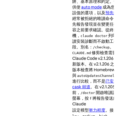
阱、基本原理和約定。
供使
auto mode
成為您
設值的選項，以及
預先
經常被拒絕的唯讀命令
先報告發現並在變更任
容之前要求確認。從終
機，
列
claude doctor
讀安裝診斷而不啟動工
段。別名：
。
/checkup
修剪檢查需
CLAUDE.md
Claude Code v2.1.206
新版本。在 v2.1.206 
版本檢查將 Homebrew
與
autoUpdatesChannel
進行比較，而不是
已安
cask 頻道
。在 v2.1.205
前，
開啟唯讀
/doctor
螢幕，按
將報告發送
f
Claude
設定模型
努力程度
。接
、
、
、