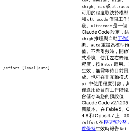
low
medium
high
、
或
xhigh
max
ultracod
可用的程度取決於模型
和
僅限工作
ultracode
段。
是一個
ultracode
Claude Code 設定，結
推理與自動
工作
xhigh
調。
重設為模型預
auto
值。不帶引數時，開啟
式滑塊；使用左右箭頭
程度，按
應用。
Enter
/effort [level|auto]
生效，無需等待目前回
成。也可在非互動模式
）中使用程度引數，其
p
僅適用於目前工作階段
會儲存為您的預設值；
Claude Code v2.1.205
新版本。在 Fable 5、O
4.8 和 Opus 4.7 上，
在
模型預設努
/effort
度保持
生效時報告
Not