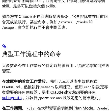
開始時命名的每個 skill，並將尾部文字作為引數傳遞給每個
skill。最多可以鏈接六個 skills。
如果您在 Claude 正在回應時發送命令，它會排隊並在目前回
合完成後執行。某些命令，例如
、
和
/status
/tasks
，會立即執行而不會中斷回應。
/usage
典型工作流程中的命令
大多數命令在工作階段的特定時刻很有用，從設定專案到推送
變更。
存放庫中的首次工作階段。
執行
以產生啟動程式
/init
，然後執行
以精煉它。使用
以設定專
CLAUDE.md
/memory
/mcp
案需要的任何伺服器，要求 Claude 建立您想要的任何
subagents
，並執行
以設定您的批准規則。
/permissions
在工作期間。
在大型變更前切換到 Plan Mode。
/plan
/model