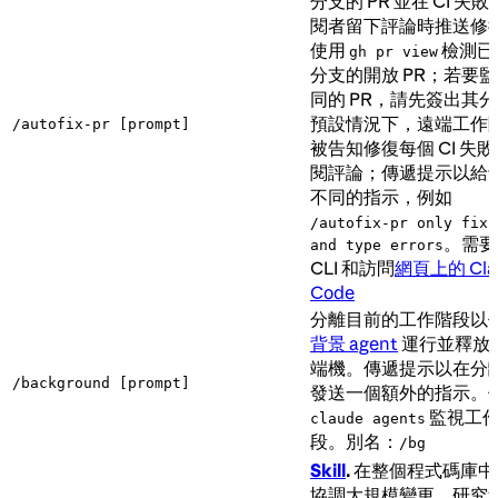
分支的 PR 並在 CI 失
閱者留下評論時推送修
使用
檢測已
gh pr view
分支的開放 PR；若要
同的 PR，請先簽出其
預設情況下，遠端工作
/autofix-pr [prompt]
被告知修復每個 CI 失
閱評論；傳遞提示以給
不同的指示，例如
/autofix-pr only fix 
。需
and type errors
CLI 和訪問
網頁上的 Cla
Code
分離目前的工作階段以
背景 agent
運行並釋放
端機。傳遞提示以在分
/background [prompt]
發送一個額外的指示。
監視工
claude agents
段。別名：
/bg
Skill
.
在整個程式碼庫中
協調大規模變更。研究