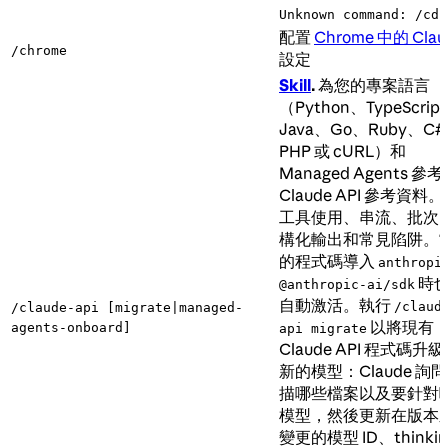
Unknown command: /cd
配置
Chrome 中的 Clau
/chrome
設定
Skill
.
為您的專案語言
（Python、TypeScrip
Java、Go、Ruby、C
PHP 或 cURL）和
Managed Agents 參
Claude API 參考資料
工具使用、串流、批次
構化輸出和常見陷阱。
的程式碼導入
anthropi
時
@anthropic-ai/sdk
自動激活。執行
/claud
/claude-api [migrate|managed-
以將現有
agents-onboard]
api migrate
Claude API 程式碼升
新的模型：Claude 詢
描哪些檔案以及要針對
模型，然後更新在版本
變更的模型 ID、thinkin