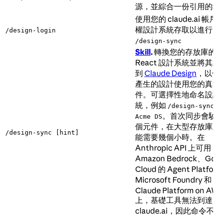
源，並綜合一份引用的
使用您的 claude.ai 帳
權設計系統存取以進行
/design-login
/design-sync
Skill
.
轉換您的存放庫的
React 設計系統並將其
到
Claude Design
，以
產生的設計使用您的真
件。可選擇性地命名設
統，例如
/design-sync
。首次同步會驗
Acme DS
個元件，在大型存放庫
/design-sync [hint]
能需要幾個小時。在
Anthropic API 上可
Amazon Bedrock、Goo
Cloud 的 Agent Platf
Microsoft Foundry 和
Claude Platform on A
上，基礎工具無法到達
claude.ai，因此命令