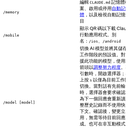
編輯
記憶體
CLAUDE.md
案、啟用或停用
自動記
/memory
體
，以及檢視自動記憶
目
顯示 QR 碼以下載 Clau
行動應用程式。別
/mobile
名：
、
/ios
/android
切換 AI 模型並將其儲
工作階段的預設值。對
援此功能的模型，使用左
箭頭以
調整努力程度
。
引數時，開啟選擇器；
上按
以僅為目前工作
s
切換。當對話有先前輸
時，選擇器會要求確認
為下一個回應會重新讀
/model [model]
整歷史記錄而不使用快
下文。確認後，變更立
用，無需等待目前回應
成。也可在非互動模式