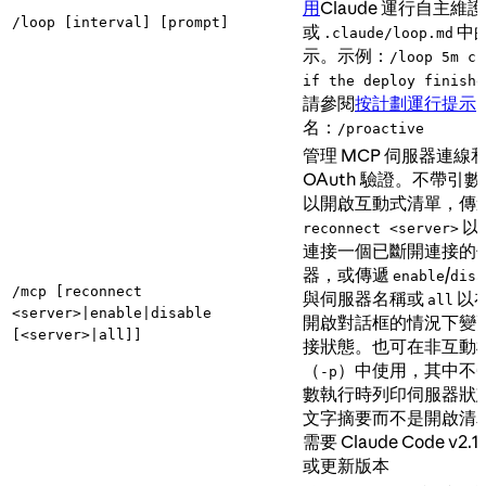
用
Claude 運行自主維
/loop [interval] [prompt]
或
中
.claude/loop.md
示。示例：
/loop 5m ch
if the deploy finishe
請參閱
按計劃運行提示
名：
/proactive
管理 MCP 伺服器連線
OAuth 驗證。不帶引
以開啟互動式清單，傳
以
reconnect <server>
連接一個已斷開連接的
器，或傳遞
/
enable
disa
/mcp [reconnect
與伺服器名稱或
以
all
<server>|enable|disable
開啟對話框的情況下變
[<server>|all]]
接狀態。也可在非互動
（
）中使用，其中不
-p
數執行時列印伺服器狀
文字摘要而不是開啟清
需要 Claude Code v2.1.
或更新版本