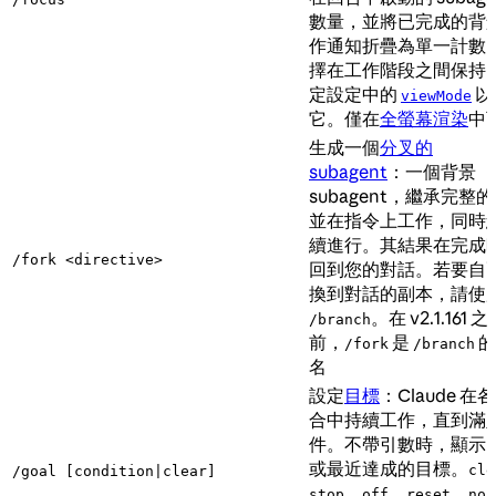
數量，並將已完成的背
作通知折疊為單一計數
擇在工作階段之間保持
定設定中的
以
viewMode
它。僅在
全螢幕渲染
中
生成一個
分叉的
subagent
：一個背景
subagent，繼承完整
並在指令上工作，同時
續進行。其結果在完成
/fork <directive>
回到您的對話。若要自
換到對話的副本，請使
。在 v2.1.161 之
/branch
前，
是
的
/fork
/branch
名
設定
目標
：Claude 在
合中持續工作，直到滿
件。不帶引數時，顯示
或最近達成的目標。
cle
/goal [condition|clear]
、
、
、
stop
off
reset
non