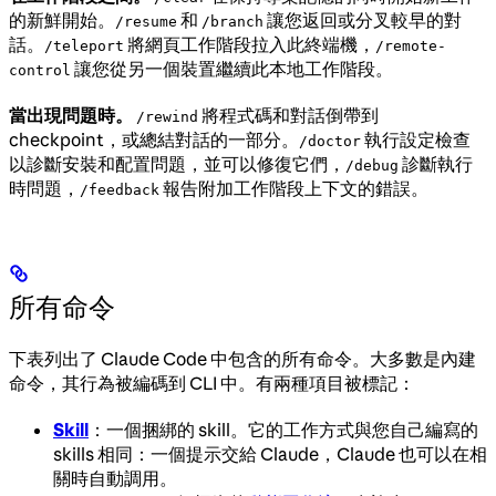
的新鮮開始。
和
讓您返回或分叉較早的對
/resume
/branch
話。
將網頁工作階段拉入此終端機，
/teleport
/remote-
讓您從另一個裝置繼續此本地工作階段。
control
當出現問題時。
將程式碼和對話倒帶到
/rewind
checkpoint，或總結對話的一部分。
執行設定檢查
/doctor
以診斷安裝和配置問題，並可以修復它們，
診斷執行
/debug
時問題，
報告附加工作階段上下文的錯誤。
/feedback
所有命令
下表列出了 Claude Code 中包含的所有命令。大多數是內建
命令，其行為被編碼到 CLI 中。有兩種項目被標記：
Skill
：一個捆綁的 skill。它的工作方式與您自己編寫的
skills 相同：一個提示交給 Claude，Claude 也可以在相
關時自動調用。