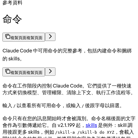
參考資料
命令
複製頁面
複製頁面
Claude Code 中可用命令的完整參考，包括內建命令和捆綁
的 skills。
複製頁面
複製頁面
命令在工作階段內控制 Claude Code。它們提供了一種快速
方式來切換模型、管理權限、清除上下文、執行工作流程等。
輸入
以查看所有可用命令，或輸入
後跟字母以篩選。
/
/
命令只有在您的訊息開始時才會被識別。命令名稱後面的文字
會作為引數傳遞給它。自 v2.1.199 起，
skills
是例外：skill 調
用後跟更多 skills，例如
，會載入
/skill-a /skill-b do XYZ