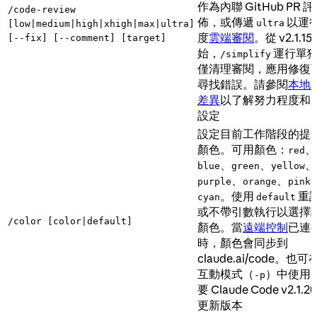
作為內聯 GitHub PR 
/code-review
佈，或傳遞
以運
ultra
[low|medium|high|xhigh|max|ultra]
度
雲端審閱
。從 v2.1.15
[--fix] [--comment] [target]
始，
運行單
/simplify
僅清理審閱，應用修復
尋找錯誤。請參閱
本地
差異
以了解努力程度和
設定
設定目前工作階段的提
顏色。可用顏色：
、
red
、
、
、
blue
green
yellow
、
、
purple
orange
pink
。使用
重
cyan
default
或不帶引數執行以選擇
/color [color|default]
顏色。當
遠端控制
已連
時，顏色會同步到
claude.ai/code。也
互動模式（
）中使用
-p
要 Claude Code v2.1.2
更新版本