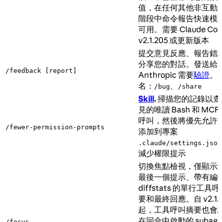
值，在任何其他非互動
階段中命令報告快速模
可用。需要 Claude Cod
v2.1.205 或更新版本
提交意見反應、報告錯
分享您的對話。發送給
/feedback [report]
Anthropic 需要
驗證
。
名：
、
/bug
/share
Skill
.
掃描您的記錄以查
見的唯讀 Bash 和 MCP
呼叫，然後將優先允許
/fewer-permission-prompts
添加到專案
.claude/settings.json
減少權限提示
切換焦點檢視，僅顯示
最後一個提示、帶有編
diffstats 的單行工具
要和最終回應。自 v2.1.1
起，工具呼叫摘要也會
在回合中啟動的 subage
/focus