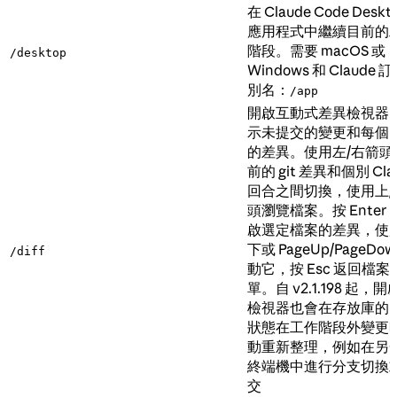
在 Claude Code Deskt
應用程式中繼續目前的
階段。需要 macOS 或
/desktop
Windows 和 Claude 
別名：
/app
開啟互動式差異檢視器
示未提交的變更和每個
的差異。使用左/右箭頭
前的 git 差異和個別 Cla
回合之間切換，使用上/
頭瀏覽檔案。按 Enter 
啟選定檔案的差異，使用
下或 PageUp/PageDow
/diff
動它，按 Esc 返回檔案
單。自 v2.1.198 起，開
檢視器也會在存放庫的 g
狀態在工作階段外變更
動重新整理，例如在另
終端機中進行分支切換
交