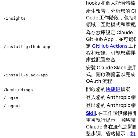
hooks 和個人記憶體檔
產生報告，分析您的 Cla
Code 工作階段，包括
/insights
領域、互動模式和摩擦
為存放庫設定 Claude
GitHub App，並可選
定
GitHub Actions
工作
/install-github-app
程和密鑰。引導您選擇
庫並配置整合
安裝 Claude Slack 應
式。開啟瀏覽器以完成
/install-slack-app
OAuth 流程
開啟您的
快捷鍵
檔案
/keybindings
登入您的 Anthropic 帳
/login
登出您的 Anthropic 帳
/logout
Skill
.
在工作階段保持開
重複執行提示。省略間
Claude 會在迭代之間
整步調。省略提示，
如