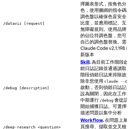
擇圖表形式，按角色分
色，使用捆綁的指令碼
調色盤以確保色盲安全
比度，並應用標記、互
/dataviz [request]
無障礙規則。使用品牌
的佔位符調色盤，您可
自己的調色盤替換。需
Claude Code v2.1.198
新版本
Skill
.
為目前工作階段啟
錯日誌記錄並通過讀取
階段偵錯日誌來排除故
除非您使用
claude --d
啟動，否則偵錯日誌記
/debug [description]
設為關閉，因此在工作
中期運行
會從該
/debug
開始捕獲日誌。可選擇
描述問題以集中分析
Workflow
.
在問題上展
頁搜尋、擷取並交叉檢
/deep-research <question>