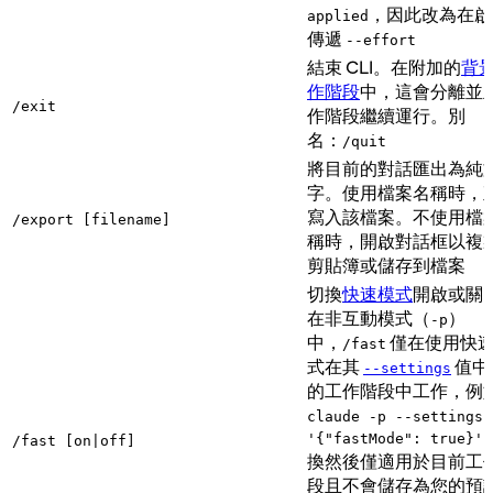
，因此改為在啟
applied
傳遞
--effort
結束 CLI。在附加的
背
作階段
中，這會分離並
/exit
作階段繼續運行。別
名：
/quit
將目前的對話匯出為純
字。使用檔案名稱時，
寫入該檔案。不使用檔
/export [filename]
稱時，開啟對話框以複
剪貼簿或儲存到檔案
切換
快速模式
開啟或關
在非互動模式（
）
-p
中，
僅在使用快
/fast
式在其
值中
--settings
的工作階段中工作，例
claude -p --settings
'{"fastMode": true}'
/fast [on|off]
換然後僅適用於目前工
段且不會儲存為您的預