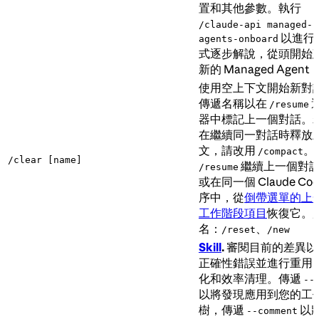
置和其他參數。執行
/claude-api managed-
以進行
agents-onboard
式逐步解說，從頭開始
新的 Managed Agent
使用空上下文開始新對
傳遞名稱以在
/resume
器中標記上一個對話。
在繼續同一對話時釋放
文，請改用
。
/compact
/clear [name]
繼續上一個對
/resume
或在同一個 Claude Cod
序中，從
倒帶選單的上
工作階段項目
恢復它。
名：
、
/reset
/new
Skill
.
審閱目前的差異以
正確性錯誤並進行重用
化和效率清理。傳遞
--
以將發現應用到您的工
樹，傳遞
以
--comment