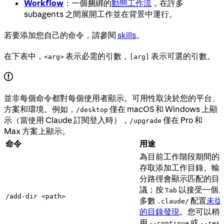
Workflow
：一個捆綁的
動態工作流
，在許多
subagents 之間展開工作並在背景中運行。
若要添加您自己的命令，請參閱
skills
。
在下表中，
表示必需的引數，
表示可選的引數。
<arg>
[arg]
並非每個命令都對每個使用者顯示。可用性取決於您的平台、
方案和環境。例如，
僅在 macOS 和 Windows 上顯
/desktop
示（當使用 Claude 訂閱登入時），
僅在 Pro 和
/upgrade
Max 方案上顯示。
命令
用途
為目前工作階段期間的
存取添加工作目錄。輸
分路徑會顯示匹配的目
議；按
以接受一個
Tab
/add-dir <path>
多數
配置
未從
.claude/
的目錄發現
。您可以稍
用
或
--continue
--resu