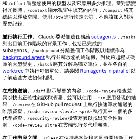
和
調整您使用的模型以及它應用多少推理。當對話變
/effort
得冗長時，
顯示視窗中填充的內容，
將其
/context
/compact
總結以釋放空間。使用
進行快速旁註，不應該加入對話
/btw
歷史記錄。
並行執行工作。
Claude 委派側邊任務給
subagents
，
/tasks
列出目前工作階段的背景工作，包括已完成的
subagents。
分離整個工作階段以繼續作為
/background
background agent
執行並釋放您的終端機。對於跨越程式碼
庫的大型變更，
將其分解為獨立單位，並在各自的
/batch
worktree
中執行每個單位。請參閱
Run agents in parallel
以
了解這些方法如何相關。
在您推送前。
顯示變更的內容，
檢查差
/diff
/code-review
異以找出正確性錯誤和清理，並可以使用
應用發現的結
--fix
果，
在 GitHub pull request 上執行快速單次通過的
/review
唯讀審查，
執行其中一個的多
/code-review <level> <pr#>
代理審查，
檢查差異以找出安全性漏
/security-review
洞。
在雲端執行多代理審查。
/code-review ultra
在工作階段之間。
在保持專案記憶的同時開始新工作
/clear