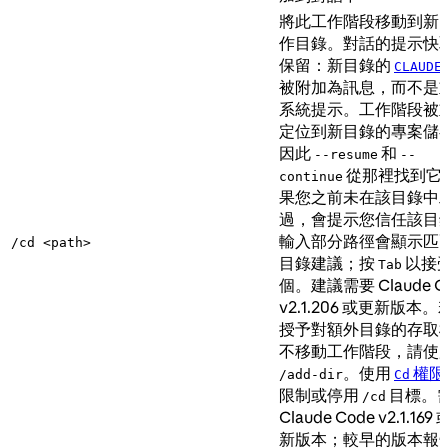
將此工作階段移動到新
作目錄。對話的提示快
保留：新目錄的
CLAUDE
被附加為訊息，而不是
系統提示。工作階段被
定位到新目錄的專案儲
因此
和
--resume
--
從那裡找到它
continue
果您之前未在該目錄中
過，會提示您信任該目
輸入部分路徑會顯示匹
/cd <path>
目錄建議；按
以接
Tab
個。建議需要 Claude C
v2.1.206 或更新版本。
授予對額外目錄的存取
不移動工作階段，請使
。使用
權限
/add-dir
Cd
限制或停用
目標。
/cd
Claude Code v2.1.169
新版本；較早的版本報