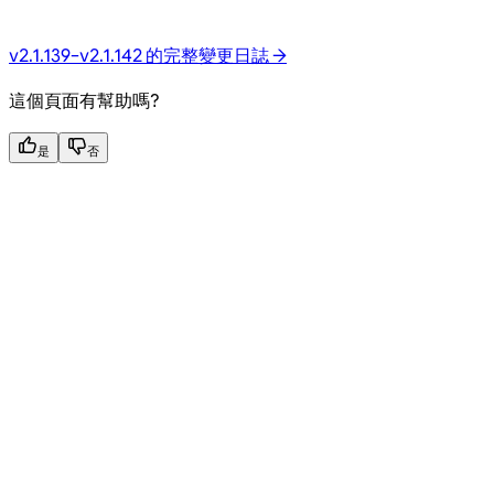
v2.1.139–v2.1.142 的完整變更日誌 →
這個頁面有幫助嗎?
是
否