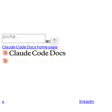
⌘
I
Claude Code Docs
home page
x
linkedin