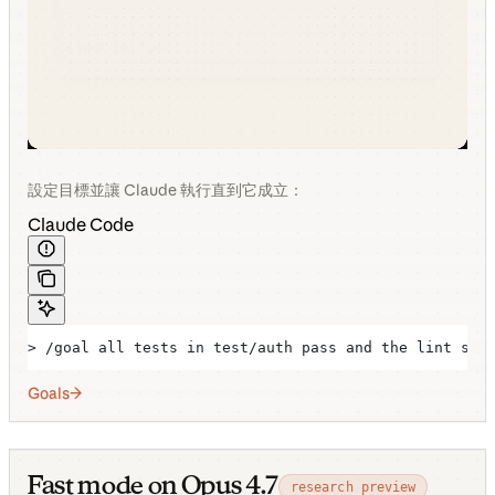
設定目標並讓 Claude 執行直到它成立：
Claude Code
> /goal all tests in test/auth pass and the lint ste
Goals
Fast mode on Opus 4.7
research preview