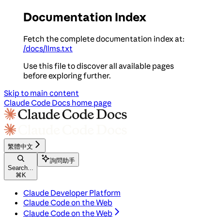
Documentation Index
Fetch the complete documentation index at:
/docs/llms.txt
Use this file to discover all available pages
before exploring further.
Skip to main content
Claude Code Docs
home page
繁體中文
詢問助手
Search...
⌘
K
Claude Developer Platform
Claude Code on the Web
Claude Code on the Web