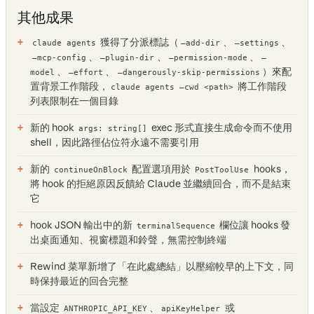
其他成果
獲得了分派標誌（
、
、
claude agents
—add-dir
—settings
、
、
、
—mcp-config
—plugin-dir
—permission-mode
—
、
、
）來配
model
—effort
—dangerously-skip-permissions
置背景工作階段，
將工作階段
claude agents —cwd <path>
列表限制在一個目錄
新的 hook
exec 形式直接生成命令而不使用
args: string[]
shell，因此路徑佔位符永遠不需要引用
新的
配置選項用於
hooks，
continueOnBlock
PostToolUse
將 hook 的拒絕原因反饋給 Claude 並繼續回合，而不是結束
它
hook JSON 輸出中的新
欄位讓 hooks 發
terminalSequence
出桌面通知、視窗標題和鈴聲，無需控制終端
Rewind 菜單新增了「在此處總結」以壓縮較早的上下文，同
時保持最近的回合完整
當設定
、
或
ANTHROPIC_API_KEY
apiKeyHelper