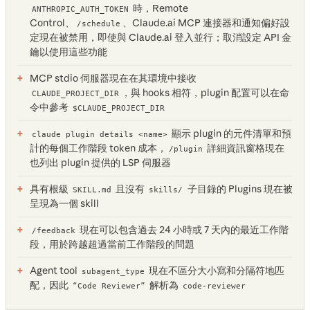
時，Remote
ANTHROPIC_AUTH_TOKEN
Control、
、Claude.ai MCP 連接器和通知偏好設
/schedule
定現在被禁用，即使與 Claude.ai 登入並行；取消設定 API 金
鑰以使用這些功能
MCP stdio 伺服器現在在其環境中接收
，與 hooks 相符，plugin 配置可以在命
CLAUDE_PROJECT_DIR
令中參考
$
CLAUDE_PROJECT_DIR
顯示 plugin 的元件清單和預
claude plugin details <name>
計的每個工作階段 token 成本，
詳細資訊窗格現在
/plugin
也列出 plugin 提供的 LSP 伺服器
具有根級
且沒有
子目錄的 Plugins 現在被
SKILL.md
skills/
呈現為一個 skill
現在可以包含過去 24 小時或 7 天內的最近工作階
/feedback
段，用於跨越超過當前工作階段的問題
Agent tool
現在不區分大小寫和分隔符地匹
subagent_type
配，因此
解析為
“Code Reviewer”
code-reviewer