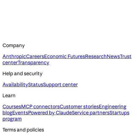
Company
Anthropic
Careers
Economic Futures
Research
News
Trust
center
Transparency
Help and security
Availability
Status
Support center
Learn
Courses
MCP connectors
Customer stories
Engineering
blog
Events
Powered by Claude
Service partners
Startups
program
Terms and policies