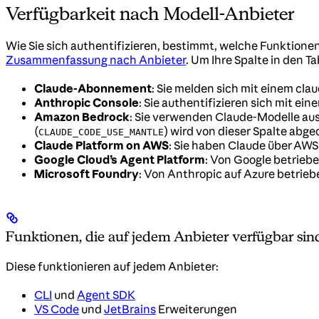
Verfügbarkeit nach Modell-Anbieter
Wie Sie sich authentifizieren, bestimmt, welche Funktionen
Zusammenfassung nach Anbieter
. Um Ihre Spalte in den Ta
Claude-Abonnement
: Sie melden sich mit einem cla
Anthropic Console
: Sie authentifizieren sich mit ei
Amazon Bedrock
: Sie verwenden Claude-Modelle a
(
) wird von dieser Spalte abg
CLAUDE_CODE_USE_MANTLE
Claude Platform on AWS
: Sie haben Claude über AWS
Google Cloud’s Agent Platform
: Von Google betriebe
Microsoft Foundry
: Von Anthropic auf Azure betrieb
Funktionen, die auf jedem Anbieter verfügbar sin
Diese funktionieren auf jedem Anbieter:
CLI
und
Agent SDK
VS Code
und
JetBrains
Erweiterungen