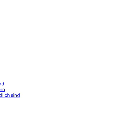
nd
ern
dlich sind