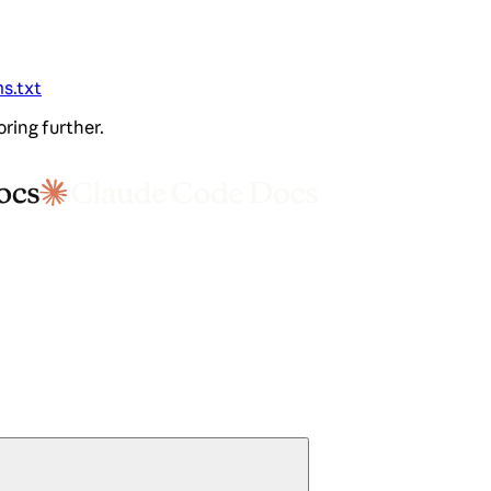
ms.txt
oring further.