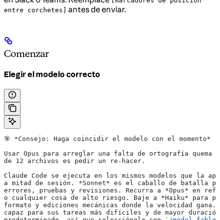
[marcadores de posición
antes de enviar.
entre corchetes]
Comenzar
Elegir el modelo correcto
🎯 
*Consejo: Haga coincidir el modelo con el momento*
Usar Opus para arreglar una falta de ortografía quema c
de 12 archivos es pedir un re-hacer.
Claude Code se ejecuta en los mismos modelos que la apl
a mitad de sesión. 
*Sonnet*
 es el caballo de batalla pr
errores, pruebas y revisiones. Recurra a 
*Opus*
 en refa
o cualquier cosa de alto riesgo. Baje a 
*Haiku*
 para pr
formato y ediciones mecánicas donde la velocidad gana. 
capaz para sus tareas más difíciles y de mayor duración
predeterminado, así que selecciónelo con 
`/model fable`