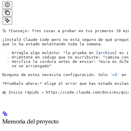
🚀 
*Consejo: Tres cosas a probar en tus primeros 10 min
¿Instaló Claude Code pero no está seguro de qué pregunt
que lo ha estado molestando toda la semana.
  -
 Arregla algo molesto: "la prueba en [
archivo
] es in
  -
 Oriéntate en código que no escribiste: "camina conm
  -
 Verifica la cordura antes de enviar: "mira mi difer
    se ve arriesgado"
Ninguno de estos necesita configuración. Solo 
`cd`
 en s
*Pruébalo ahora:*
 elige el error que has estado evitand
📖 Inicio rápido → https://code.claude.com/docs/es/quic
Memoria del proyecto