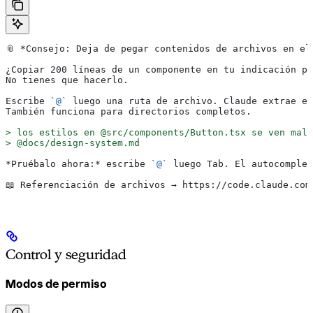
📎 
*Consejo: Deja de pegar contenidos de archivos en el
¿Copiar 200 líneas de un componente en tu indicación pa
No tienes que hacerlo.
Escribe 
`@`
 luego una ruta de archivo. Claude extrae el
También funciona para directorios completos.
>
 los estilos en @src/components/Button.tsx se ven mal,
>
 @docs/design-system.md
*Pruébalo ahora:*
 escribe 
`@`
 luego Tab. El autocomplet
📖 Referenciación de archivos → https://code.claude.com
Control y seguridad
Modos de permiso