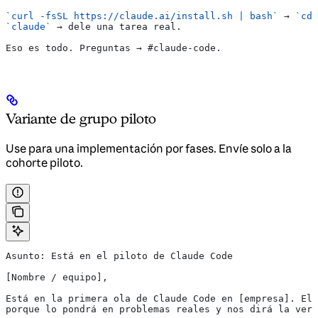
`curl -fsSL https://claude.ai/install.sh | bash`
 → 
`cd 
`claude`
 → dele una tarea real.
Eso es todo. Preguntas → #claude-code.
Variante de grupo piloto
Use para una implementación por fases. Envíe solo a la
cohorte piloto.
Asunto: Está en el piloto de Claude Code
[Nombre / equipo],
Está en la primera ola de Claude Code en [empresa]. Ele
porque lo pondrá en problemas reales y nos dirá la verd