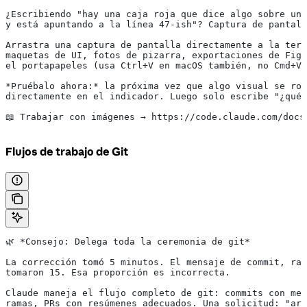
¿Escribiendo "hay una caja roja que dice algo sobre una
y está apuntando a la línea 47-ish"? Captura de pantall
Arrastra una captura de pantalla directamente a la term
maquetas de UI, fotos de pizarra, exportaciones de Figm
el portapapeles (usa Ctrl+V en macOS también, no Cmd+V)
*Pruébalo ahora:*
 la próxima vez que algo visual se rom
directamente en el indicador. Luego solo escribe "¿qué 
📖 Trabajar con imágenes → https://code.claude.com/docs
Flujos de trabajo de Git
🌿 
*Consejo: Delega toda la ceremonia de git*
La corrección tomó 5 minutos. El mensaje de commit, ram
tomaron 15. Esa proporción es incorrecta.
Claude maneja el flujo completo de git: commits con men
ramas, PRs con resúmenes adecuados. Una solicitud: "arr