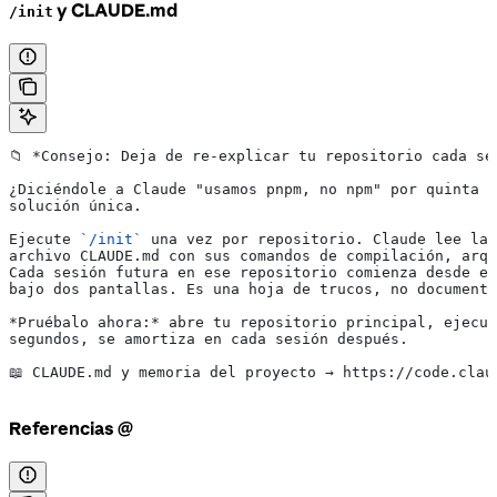
y CLAUDE.md
/init
📁 
*Consejo: Deja de re-explicar tu repositorio cada se
¿Diciéndole a Claude "usamos pnpm, no npm" por quinta v
solución única.
Ejecute 
`/init`
 una vez por repositorio. Claude lee la 
archivo CLAUDE.md con sus comandos de compilación, arqu
Cada sesión futura en ese repositorio comienza desde es
bajo dos pantallas. Es una hoja de trucos, no documenta
*Pruébalo ahora:*
 abre tu repositorio principal, ejecut
segundos, se amortiza en cada sesión después.
📖 CLAUDE.md y memoria del proyecto → https://code.clau
Referencias @