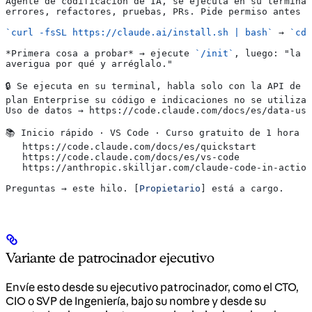
Agente de codificación de IA, se ejecuta en su terminal
errores, refactores, pruebas, PRs. Pide permiso antes d
`curl -fsSL https://claude.ai/install.sh | bash`
 → 
`cd 
*Primera cosa a probar*
 → ejecute 
`/init`
, luego: "la p
averigua por qué y arréglalo."
🔒 Se ejecuta en su terminal, habla solo con la API de 
plan Enterprise su código e indicaciones no se utilizan
Uso de datos → https://code.claude.com/docs/es/data-usa
📚 Inicio rápido · VS Code · Curso gratuito de 1 hora
   https://code.claude.com/docs/es/quickstart
   https://code.claude.com/docs/es/vs-code
   https://anthropic.skilljar.com/claude-code-in-action
Preguntas → este hilo. [
Propietario
] está a cargo.
Variante de patrocinador ejecutivo
Envíe esto desde su ejecutivo patrocinador, como el CTO,
CIO o SVP de Ingeniería, bajo su nombre y desde su