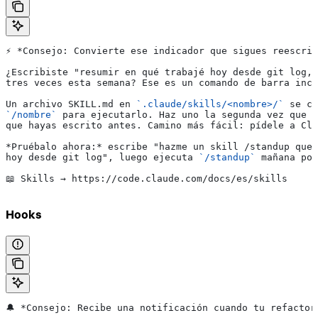
⚡ 
*Consejo: Convierte ese indicador que sigues reescrib
¿Escribiste "resumir en qué trabajé hoy desde git log, 
tres veces esta semana? Ese es un comando de barra incl
Un archivo SKILL.md en 
`.claude/skills/<nombre>/`
 se co
`/nombre`
 para ejecutarlo. Haz uno la segunda vez que e
que hayas escrito antes. Camino más fácil: pídele a Cla
*Pruébalo ahora:*
 escribe "hazme un skill /standup que 
hoy desde git log", luego ejecuta 
`/standup`
 mañana por
📖 Skills → https://code.claude.com/docs/es/skills
Hooks
🔔 
*Consejo: Recibe una notificación cuando tu refactor