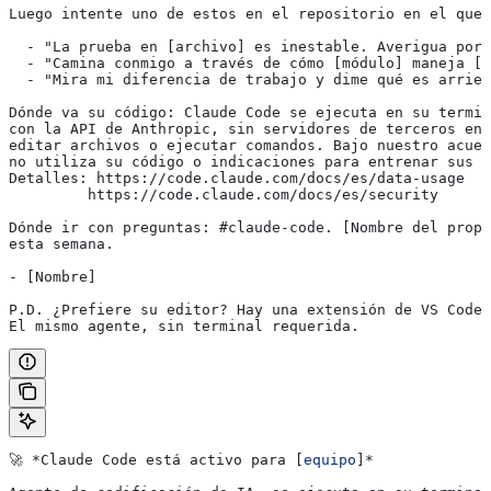
Luego intente uno de estos en el repositorio en el que 
  - "La prueba en [archivo] es inestable. Averigua por 
  - "Camina conmigo a través de cómo [módulo] maneja [X
  - "Mira mi diferencia de trabajo y dime qué es arries
Dónde va su código: Claude Code se ejecuta en su termin
con la API de Anthropic, sin servidores de terceros en 
editar archivos o ejecutar comandos. Bajo nuestro acuer
no utiliza su código o indicaciones para entrenar sus m
Detalles: https://code.claude.com/docs/es/data-usage
         https://code.claude.com/docs/es/security
Dónde ir con preguntas: #claude-code. [Nombre del propi
esta semana.
- [Nombre]
P.D. ¿Prefiere su editor? Hay una extensión de VS Code 
El mismo agente, sin terminal requerida.
🚀 
*Claude Code está activo para [
equipo
]*