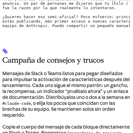
anuncio. Un par de personas me dijeron que tu [hilo / c
fue la razón por la que realmente lo intentaron.
¿Quieres hacer eso semi-oficial? Poco esfuerzo: princip
estás publicando, más primer acceso a nuevas caracterís
equipo de Anthropic. Puedo compartir un pequeño manual 
Campaña de consejos y trucos
Mensajes de Slack o Teams listos para pegar diseñados
para impulsar la activación de características después del
lanzamiento. Cada uno sigue el mismo patrón: un gancho,
la recompensa, un indicador “pruébalo ahora” y un enlace
de documentación. Distribúyalos uno o dos a la semana en
, o elija los pocos que coincidan con las
#claude-code
brechas de su equipo. Se mantienen solos sin orden
requerido.
Copie el cuerpo del mensaje de cada bloque directamente
en Slack o Teams. Reemplace