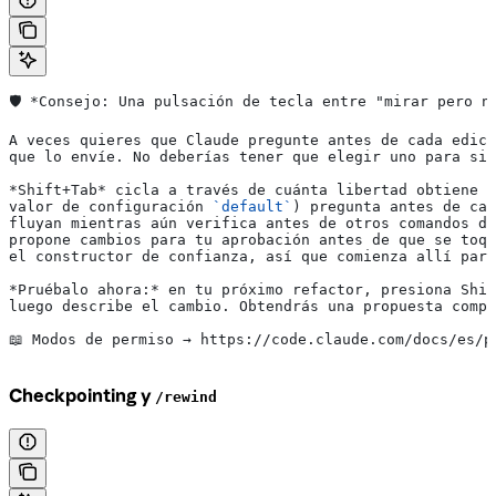
🛡️ 
*Consejo: Una pulsación de tecla entre "mirar pero n
A veces quieres que Claude pregunte antes de cada edici
que lo envíe. No deberías tener que elegir uno para sie
*Shift+Tab*
 cicla a través de cuánta libertad obtiene C
valor de configuración 
`default`
) pregunta antes de cad
fluyan mientras aún verifica antes de otros comandos de
propone cambios para tu aprobación antes de que se toqu
el constructor de confianza, así que comienza allí para
*Pruébalo ahora:*
 en tu próximo refactor, presiona Shif
luego describe el cambio. Obtendrás una propuesta compl
📖 Modos de permiso → https://code.claude.com/docs/es/p
Checkpointing y
/rewind