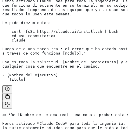
Hemos activado Claude Code para toda la ingeniería. Es 
que funciona directamente en su terminal, en su código 
resultados tempranos de los equipos que ya lo usan son 
que todos lo usen esta semana.
Le pido diez minutos:
    curl -fsSL https://claude.ai/install.sh | bash
    cd <su-repositorio>
    claude
Luego dele una tarea real: el error que ha estado poste
a través de cómo funciona [módulo]."
Esa es toda la solicitud. [Nombre del propietario] y e
cualquier cosa que encuentre en el camino.
- [Nombre del ejecutivo]
  [Título]
📣 
*De [Nombre del ejecutivo]: una cosa a probar esta s
Hemos activado 
*Claude Code*
 para toda la ingeniería. L
lo suficientemente sólidos como para que le pida a todo