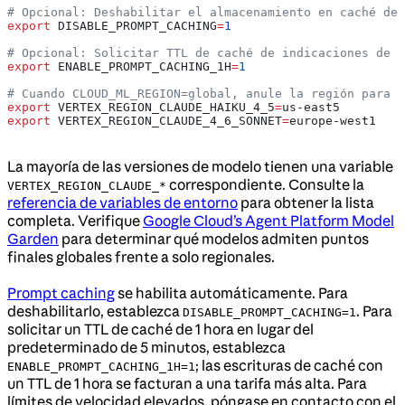
# Opcional: Deshabilitar el almacenamiento en caché de 
export
 DISABLE_PROMPT_CACHING
=
1
# Opcional: Solicitar TTL de caché de indicaciones de 1
export
 ENABLE_PROMPT_CACHING_1H
=
1
# Cuando CLOUD_ML_REGION=global, anule la región para m
export
 VERTEX_REGION_CLAUDE_HAIKU_4_5
=
us-east5
export
 VERTEX_REGION_CLAUDE_4_6_SONNET
=
europe-west1
La mayoría de las versiones de modelo tienen una variable
correspondiente. Consulte la
VERTEX_REGION_CLAUDE_*
referencia de variables de entorno
para obtener la lista
completa. Verifique
Google Cloud’s Agent Platform Model
Garden
para determinar qué modelos admiten puntos
finales globales frente a solo regionales.
Prompt caching
se habilita automáticamente. Para
deshabilitarlo, establezca
. Para
DISABLE_PROMPT_CACHING=1
solicitar un TTL de caché de 1 hora en lugar del
predeterminado de 5 minutos, establezca
; las escrituras de caché con
ENABLE_PROMPT_CACHING_1H=1
un TTL de 1 hora se facturan a una tarifa más alta. Para
límites de velocidad elevados, póngase en contacto con el