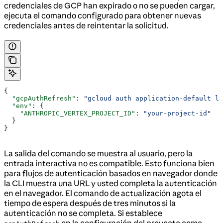
credenciales de GCP han expirado o no se pueden cargar,
ejecuta el comando configurado para obtener nuevas
credenciales antes de reintentar la solicitud.
{
  "gcpAuthRefresh"
: 
"gcloud auth application-default lo
  "env"
: {
    "ANTHROPIC_VERTEX_PROJECT_ID"
: 
"your-project-id"
  }
}
La salida del comando se muestra al usuario, pero la
entrada interactiva no es compatible. Esto funciona bien
para flujos de autenticación basados en navegador donde
la CLI muestra una URL y usted completa la autenticación
en el navegador. El comando de actualización agota el
tiempo de espera después de tres minutos si la
autenticación no se completa. Si establece
en la configuración del proyecto como