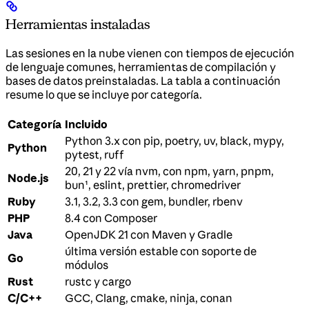
Herramientas instaladas
Las sesiones en la nube vienen con tiempos de ejecución
de lenguaje comunes, herramientas de compilación y
bases de datos preinstaladas. La tabla a continuación
resume lo que se incluye por categoría.
Categoría
Incluido
Python 3.x con pip, poetry, uv, black, mypy,
Python
pytest, ruff
20, 21 y 22 vía nvm, con npm, yarn, pnpm,
Node.js
bun¹, eslint, prettier, chromedriver
Ruby
3.1, 3.2, 3.3 con gem, bundler, rbenv
PHP
8.4 con Composer
Java
OpenJDK 21 con Maven y Gradle
última versión estable con soporte de
Go
módulos
Rust
rustc y cargo
C/C++
GCC, Clang, cmake, ninja, conan