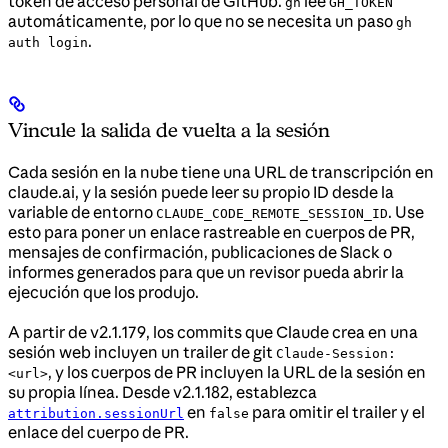
token de acceso personal de GitHub.
lee
gh
GH_TOKEN
automáticamente, por lo que no se necesita un paso
gh
.
auth login
Vincule la salida de vuelta a la sesión
Cada sesión en la nube tiene una URL de transcripción en
claude.ai, y la sesión puede leer su propio ID desde la
variable de entorno
. Use
CLAUDE_CODE_REMOTE_SESSION_ID
esto para poner un enlace rastreable en cuerpos de PR,
mensajes de confirmación, publicaciones de Slack o
informes generados para que un revisor pueda abrir la
ejecución que los produjo.
A partir de v2.1.179, los commits que Claude crea en una
sesión web incluyen un trailer de git
Claude-Session:
, y los cuerpos de PR incluyen la URL de la sesión en
<url>
su propia línea. Desde v2.1.182, establezca
en
para omitir el trailer y el
attribution.sessionUrl
false
enlace del cuerpo de PR.