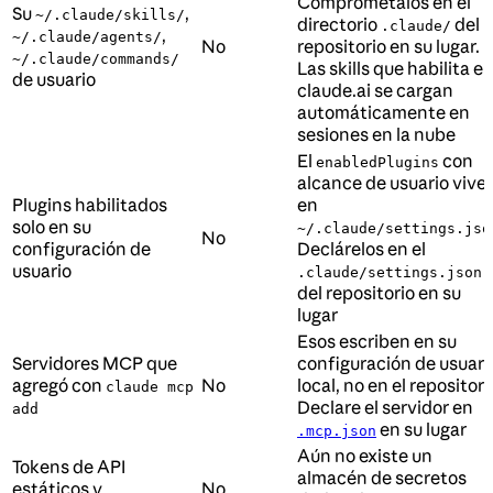
Comprométalos en el
Su
,
~/.claude/skills/
directorio
del
.claude/
,
~/.claude/agents/
No
repositorio en su lugar.
~/.claude/commands/
Las skills que habilita e
de usuario
claude.ai se cargan
automáticamente en
sesiones en la nube
El
con
enabledPlugins
alcance de usuario vive
Plugins habilitados
en
solo en su
~/.claude/settings.jso
No
configuración de
Declárelos en el
usuario
.claude/settings.json
del repositorio en su
lugar
Esos escriben en su
Servidores MCP que
configuración de usuari
agregó con
No
local, no en el repositori
claude mcp
Declare el servidor en
add
en su lugar
.mcp.json
Aún no existe un
Tokens de API
almacén de secretos
estáticos y
No