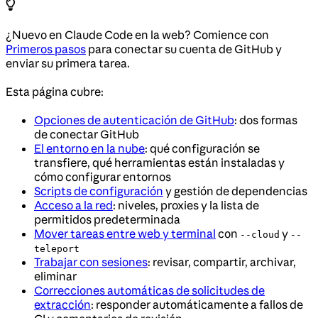
¿Nuevo en Claude Code en la web? Comience con
Primeros pasos
para conectar su cuenta de GitHub y
enviar su primera tarea.
Esta página cubre:
Opciones de autenticación de GitHub
: dos formas
de conectar GitHub
El entorno en la nube
: qué configuración se
transfiere, qué herramientas están instaladas y
cómo configurar entornos
Scripts de configuración
y gestión de dependencias
Acceso a la red
: niveles, proxies y la lista de
permitidos predeterminada
Mover tareas entre web y terminal
con
y
--cloud
--
teleport
Trabajar con sesiones
: revisar, compartir, archivar,
eliminar
Correcciones automáticas de solicitudes de
extracción
: responder automáticamente a fallos de