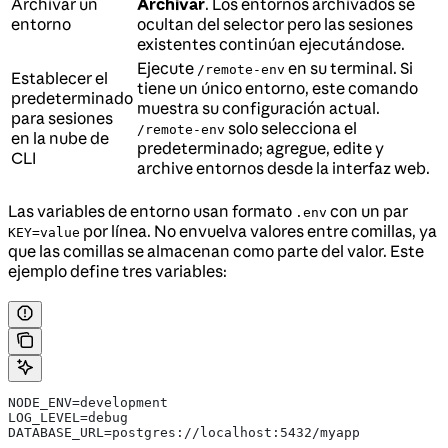
Archivar un
Archivar
. Los entornos archivados se
entorno
ocultan del selector pero las sesiones
existentes continúan ejecutándose.
Ejecute
en su terminal. Si
/remote-env
Establecer el
tiene un único entorno, este comando
predeterminado
muestra su configuración actual.
para sesiones
solo selecciona el
/remote-env
en la nube de
predeterminado; agregue, edite y
CLI
archive entornos desde la interfaz web.
Las variables de entorno usan formato
con un par
.env
por línea. No envuelva valores entre comillas, ya
KEY=value
que las comillas se almacenan como parte del valor. Este
ejemplo define tres variables:
NODE_ENV=development
LOG_LEVEL=debug
DATABASE_URL=postgres://localhost:5432/myapp