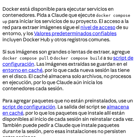
Docker está disponible para ejecutar servicios en
contenedores. Pida a Claude que ejecute
docker compose
para iniciar los servicios de su proyecto. El acceso a la
up
red para extraer imágenes sigue el
nivel de acceso
de su
entorno, y los
Valores predeterminados confiables
incluyen Docker Hub y otros registros comunes.
Si sus imágenes son grandes o lentas de extraer, agregue
o
a su
script de
docker compose pull
docker compose build
configuración
. Las imágenes extraídas se guardan en el
entorno en caché
, por lo que cada nueva sesión las tiene
en el disco. El caché almacena solo archivos, no procesos
en ejecución, por lo que Claude aún inicia los
contenedores cada sesión.
Para agregar paquetes que no están preinstalados, use un
script de configuración
. La salida del script se
almacena
en caché
, por lo que los paquetes que instale allí están
disponibles al inicio de cada sesión sin reinstalar cada vez.
También puede pedir a Claude que instale paquetes
durante la sesión, pero esas instalaciones no persisten