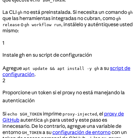
echo $GH_TOKEN
La CLI
no está preinstalada. Si necesita un comando
gh
gh
que las herramientas integradas no cubran, como
gh
o
, instálelo y auténtiquese usted
release
gh workflow run
mismo:
1
Instale gh en su script de configuración
Agregue
a su
script de
apt update && apt install -y gh
configuración
.
2
Proporcione un token si el proxy no está manejando la
autenticación
Si
imprime
, el
proxy de
echo $GH_TOKEN
proxy-injected
GitHub
autentica
para usted y este paso es
gh
innecesario. De lo contrario, agregue una variable de
entorno
a su
configuración de entorno
con un
GH_TOKEN