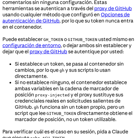
comentarios sin ninguna configuración. Estas
herramientas se autentican a través del
proxy de GitHub
usando cualquier método que configuró en
Opciones de
autenticación de GitHub
, por lo que su token nunca entra
en el contenedor.
Puede establecer
o
usted mismo en
GH_TOKEN
GITHUB_TOKEN
configuración de entorno
, o dejar ambos sin establecer y
dejar que el
proxy de GitHub
se autentique por usted:
Si establece un token, se pasa al contenedor sin
cambios, por lo que
y sus scripts lo usan
gh
directamente.
Si no establece ninguno, el contenedor establece
ambas variables en la cadena de marcador de
posición
y el proxy sustituye sus
proxy-injected
credenciales reales en solicitudes salientes de
GitHub.
funciona sin un token propio, pero un
gh
script que lee
directamente obtiene el
GITHUB_TOKEN
marcador de posición, no un token utilizable.
Para verificar cuál es el caso en su sesión, pida a Claude
que ejecute
.