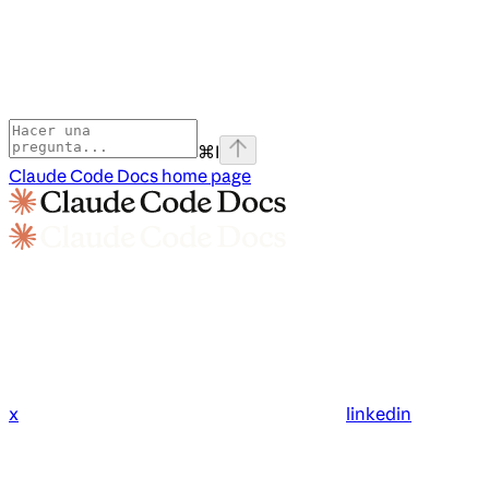
⌘
I
Claude Code Docs
home page
x
linkedin