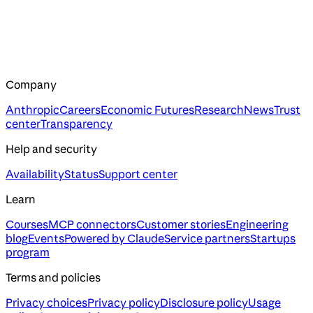
Company
Anthropic
Careers
Economic Futures
Research
News
Trust
center
Transparency
Help and security
Availability
Status
Support center
Learn
Courses
MCP connectors
Customer stories
Engineering
blog
Events
Powered by Claude
Service partners
Startups
program
Terms and policies
Privacy choices
Privacy policy
Disclosure policy
Usage