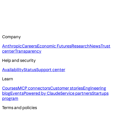
Company
Anthropic
Careers
Economic Futures
Research
News
Trust
center
Transparency
Help and security
Availability
Status
Support center
Learn
Courses
MCP connectors
Customer stories
Engineering
blog
Events
Powered by Claude
Service partners
Startups
program
Terms and policies