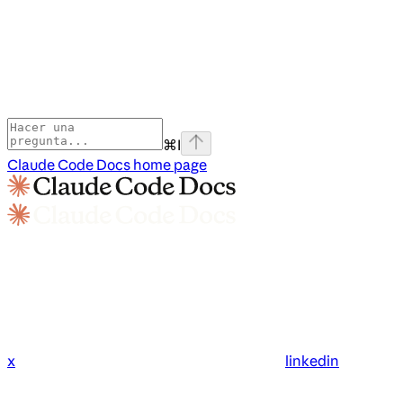
⌘
I
Claude Code Docs
home page
x
linkedin