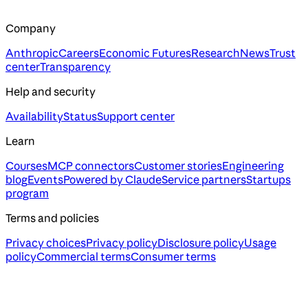
Company
Anthropic
Careers
Economic Futures
Research
News
Trust
center
Transparency
Help and security
Availability
Status
Support center
Learn
Courses
MCP connectors
Customer stories
Engineering
blog
Events
Powered by Claude
Service partners
Startups
program
Terms and policies
Privacy choices
Privacy policy
Disclosure policy
Usage
policy
Commercial terms
Consumer terms
Assistant