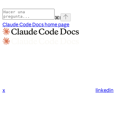
⌘
I
Claude Code Docs
home page
x
linkedin