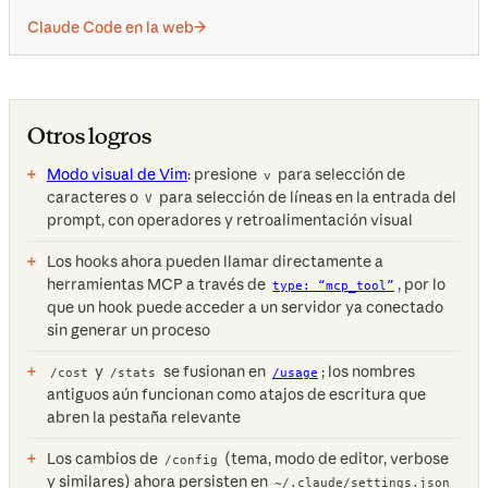
Claude Code en la web
Otros logros
Modo visual de Vim
: presione
para selección de
v
caracteres o
para selección de líneas en la entrada del
V
prompt, con operadores y retroalimentación visual
Los hooks ahora pueden llamar directamente a
herramientas MCP a través de
, por lo
type: “mcp_tool”
que un hook puede acceder a un servidor ya conectado
sin generar un proceso
y
se fusionan en
; los nombres
/cost
/stats
/usage
antiguos aún funcionan como atajos de escritura que
abren la pestaña relevante
Los cambios de
(tema, modo de editor, verbose
/config
y similares) ahora persisten en
~/.claude/settings.json