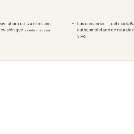
ahora utiliza el mismo
Los comandos
del modo B
pr>
!
revisión que
autocompletado de ruta de a
/code-review
vivo