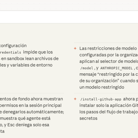
configuración
Las restricciones de modelo
impide que los
redentials
configuradas por la organiza
en sandbox lean archivos de
aplican al selector de model
les y variables de entorno
, y
, 
/model
ANTHROPIC_MODEL
mensaje “restringido por la 
de su organización” cuando 
un modelo restringido
entos de fondo ahora muestran
ahora 
/install-github-app
permisos en la sesión principal
instalar solo la aplicación G
de denegarlos automáticamente;
los pasos del flujo de trabaj
o muestra qué agente está
secretos
o, y Esc deniega solo esa
ta