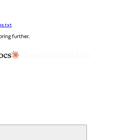
ms.txt
oring further.