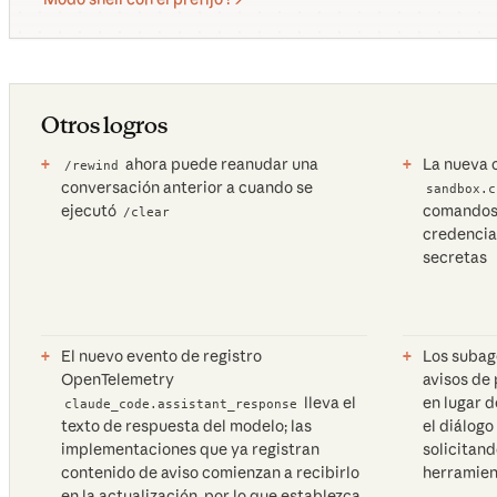
Otros logros
ahora puede reanudar una
La nueva 
/rewind
conversación anterior a cuando se
sandbox.c
ejecutó
comandos 
/clear
credencia
secretas
El nuevo evento de registro
Los subag
OpenTelemetry
avisos de 
lleva el
en lugar 
claude_code.assistant_response
texto de respuesta del modelo; las
el diálog
implementaciones que ya registran
solicitand
contenido de aviso comienzan a recibirlo
herramien
en la actualización, por lo que establezca