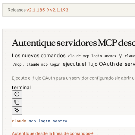
Releases
v2.1.185 → v2.1.193
Autentique servidores MCP desd
Los nuevos comandos
y
claude mcp login <name>
clau
.
ejecuta el flujo OAuth del ser
/mcp
claude mcp login
Ejecute el flujo OAuth para un servidor configurado sin abrir u
terminal
claude
 mcp
 login
 sentry
Autentique desde la línea de comandos