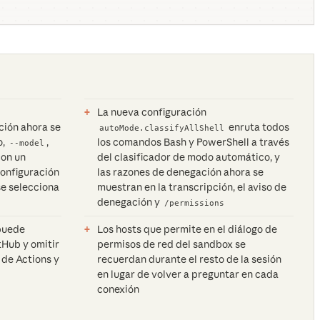
La nueva configuración
ción ahora se
enruta todos
autoMode.classifyAllShell
o,
,
los comandos Bash y PowerShell a través
--model
con un
del clasificador de modo automático, y
configuración
las razones de denegación ahora se
se selecciona
muestran en la transcripción, el aviso de
denegación y
/permissions
puede
Los hosts que permite en el diálogo de
itHub y omitir
permisos de red del sandbox se
o de Actions y
recuerdan durante el resto de la sesión
en lugar de volver a preguntar en cada
conexión