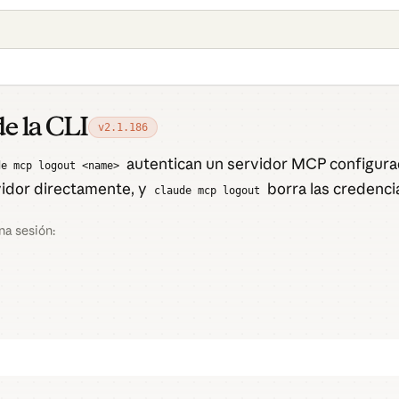
e la CLI
v2.1.186
autentican un servidor MCP configurad
de mcp logout <name>
vidor directamente, y
borra las credenci
claude mcp logout
na sesión: