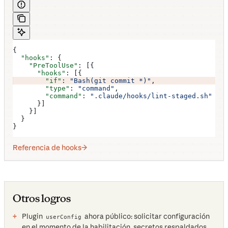
{
  "hooks"
: {
    "PreToolUse"
: [{
      "hooks"
: [{
        "if"
: 
"Bash(git commit *)"
,
        "type"
: 
"command"
,
        "command"
: 
".claude/hooks/lint-staged.sh"
      }]
    }]
  }
}
Referencia de hooks
Otros logros
Plugin
ahora público: solicitar configuración
userConfig
en el momento de la habilitación, secretos respaldados