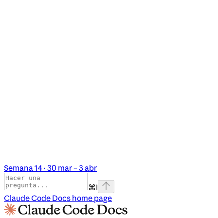
Semana 14 · 30 mar – 3 abr
⌘
I
Claude Code Docs
home page