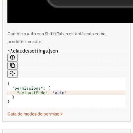
Cambie a auto con Shift+Tab, o establézcalo como
predeterminado:
~/.claude/settings.json
{
  "permissions"
: {
    "defaultMode"
: 
"auto"
  }
}
Guía de modos de permiso