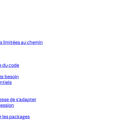
s limitées au chemin
ce du code
ez besoin
ntiels
cesse de s’adapter
session
ur les packages