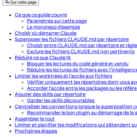
Sur cette page
Ce que ce guide couvre
Paramètres sur cette page
Le monorepo d’exemple
Choisir où démarrer Claude
Superposer les fichiers CLAUDE.md par répertoire
Choisir entre CLAUDE.md par répertoire et règle
Exclure les fichiers CLAUDE.md non pertinents
Réduire ce que Claude lit
Bloquer les lectures du code généré et vendu
Réduire les lectures de fichiers avec l’intelligen
Limiter les worktrees et l’accès aux fichiers
Vérifier uniquement les répertoires dont vous av
Accorder l’accès entre les packages ou les référe
Ajouter des skills par répertoire
Garder les skills découvrables
Centraliser les conventions lorsque la superposition 
Recommander le bon plugin au démarrage de la 
Assembler le tout
Limiter et planifier les modifications qui s’étendent s
Prochaines étapes