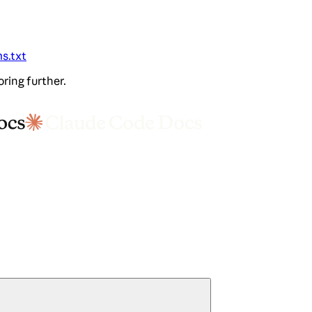
ms.txt
oring further.