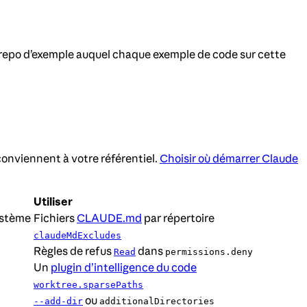
repo d’exemple auquel chaque exemple de code sur cette
onviennent à votre référentiel.
Choisir où démarrer Claude
Utiliser
ystème
Fichiers
CLAUDE.md
par répertoire
claudeMdExcludes
Règles de refus
dans
Read
permissions.deny
Un
plugin d’intelligence du code
worktree.sparsePaths
ou
--add-dir
additionalDirectories