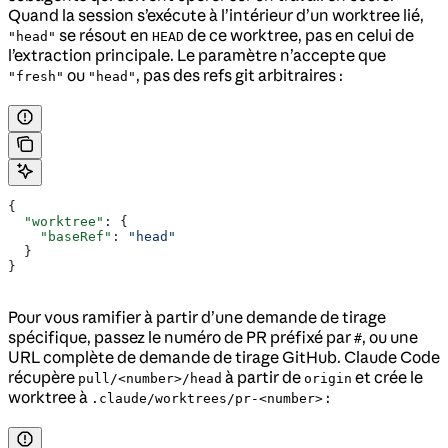
Quand la session s’exécute à l’intérieur d’un worktree lié,
se résout en
de ce worktree, pas en celui de
"head"
HEAD
l’extraction principale. Le paramètre n’accepte que
ou
, pas des refs git arbitraires :
"fresh"
"head"
{
  "worktree"
: {
    "baseRef"
: 
"head"
  }
}
Pour vous ramifier à partir d’une demande de tirage
spécifique, passez le numéro de PR préfixé par
, ou une
#
URL complète de demande de tirage GitHub. Claude Code
récupère
à partir de
et crée le
pull/<number>/head
origin
worktree à
:
.claude/worktrees/pr-<number>