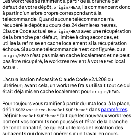
Les worktrees se ramifient à partir de la branche par
défaut de votre dépôt,
, ils commencent donc
origin/HEAD
à partir d’un arbre propre correspondant à la
télécommande. Quand aucune télécommande n’a
récupéré le dépôt au cours des 24 dernières heures,
Claude Code actualise
avec une récupération
origin/HEAD
de la branche par défaut, limitée à cinq secondes, et
utilise la ref mise en cache localement si la récupération
échoue. Si aucune télécommande n’est configurée, ou si
n’est pas mis en cache localement et ne peut
origin/HEAD
pas être récupéré, le worktree revient à votre
local
HEAD
actuel.
L’actualisation nécessite Claude Code v2.1.208 ou
ultérieur ; avant cela, un worktree frais utilisait tout ce qui
était déjà mis en cache localement pour
.
origin/HEAD
Pour toujours vous ramifier à partir du
local à la place,
HEAD
définissez
sur
dans
paramètres
.
worktree.baseRef
"head"
Définir
sur
fait que les nouveaux worktrees
baseRef
"head"
portent vos commits non poussés et l’état de la branche
de fonctionnalité, ce qui est utile lors de l’isolation des
subagents qui doivent opérer sur un travail en cours.