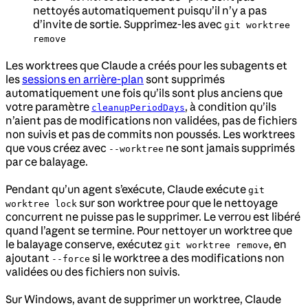
nettoyés automatiquement puisqu’il n’y a pas
d’invite de sortie. Supprimez-les avec
git worktree
remove
Les worktrees que Claude a créés pour les subagents et
les
sessions en arrière-plan
sont supprimés
automatiquement une fois qu’ils sont plus anciens que
votre paramètre
, à condition qu’ils
cleanupPeriodDays
n’aient pas de modifications non validées, pas de fichiers
non suivis et pas de commits non poussés. Les worktrees
que vous créez avec
ne sont jamais supprimés
--worktree
par ce balayage.
Pendant qu’un agent s’exécute, Claude exécute
git
sur son worktree pour que le nettoyage
worktree lock
concurrent ne puisse pas le supprimer. Le verrou est libéré
quand l’agent se termine. Pour nettoyer un worktree que
le balayage conserve, exécutez
, en
git worktree remove
ajoutant
si le worktree a des modifications non
--force
validées ou des fichiers non suivis.
Sur Windows, avant de supprimer un worktree, Claude