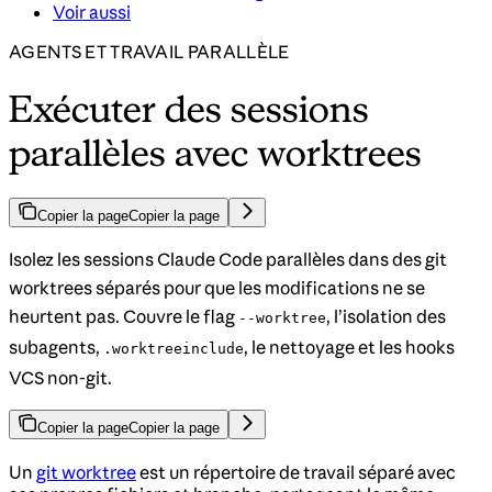
Voir aussi
AGENTS ET TRAVAIL PARALLÈLE
Exécuter des sessions
parallèles avec worktrees
Copier la page
Copier la page
Isolez les sessions Claude Code parallèles dans des git
worktrees séparés pour que les modifications ne se
heurtent pas. Couvre le flag
, l’isolation des
--worktree
subagents,
, le nettoyage et les hooks
.worktreeinclude
VCS non-git.
Copier la page
Copier la page
Un
git worktree
est un répertoire de travail séparé avec