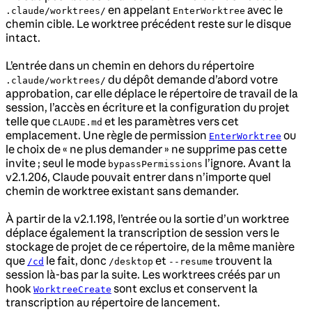
en appelant
avec le
.claude/worktrees/
EnterWorktree
chemin cible. Le worktree précédent reste sur le disque
intact.
L’entrée dans un chemin en dehors du répertoire
du dépôt demande d’abord votre
.claude/worktrees/
approbation, car elle déplace le répertoire de travail de la
session, l’accès en écriture et la configuration du projet
telle que
et les paramètres vers cet
CLAUDE.md
emplacement. Une règle de permission
ou
EnterWorktree
le choix de « ne plus demander » ne supprime pas cette
invite ; seul le mode
l’ignore. Avant la
bypassPermissions
v2.1.206, Claude pouvait entrer dans n’importe quel
chemin de worktree existant sans demander.
À partir de la v2.1.198, l’entrée ou la sortie d’un worktree
déplace également la transcription de session vers le
stockage de projet de ce répertoire, de la même manière
que
le fait, donc
et
trouvent la
/cd
/desktop
--resume
session là-bas par la suite. Les worktrees créés par un
hook
sont exclus et conservent la
WorktreeCreate
transcription au répertoire de lancement.