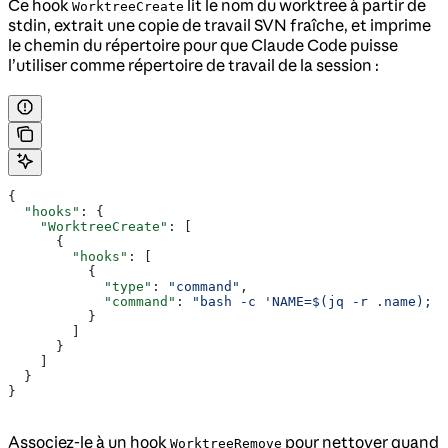
Ce hook
lit le nom du worktree à partir de
WorktreeCreate
stdin, extrait une copie de travail SVN fraîche, et imprime
le chemin du répertoire pour que Claude Code puisse
l’utiliser comme répertoire de travail de la session :
{
  "hooks"
: {
    "WorktreeCreate"
: [
      {
        "hooks"
: [
          {
            "type"
: 
"command"
,
            "command"
: 
"bash -c 'NAME=$(jq -r .name); D
          }
        ]
      }
    ]
  }
}
Associez-le à un hook
pour nettoyer quand
WorktreeRemove