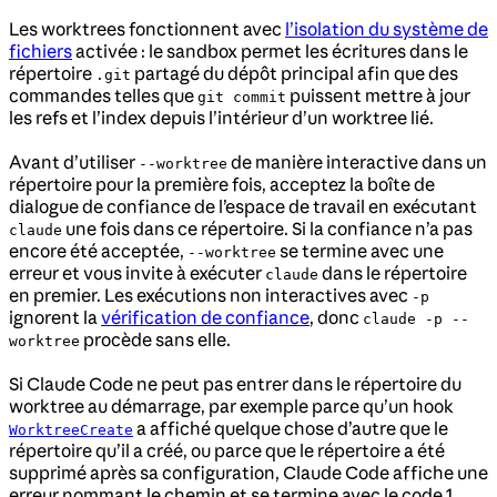
Les worktrees fonctionnent avec
l’isolation du système de
fichiers
activée : le sandbox permet les écritures dans le
répertoire
partagé du dépôt principal afin que des
.git
commandes telles que
puissent mettre à jour
git commit
les refs et l’index depuis l’intérieur d’un worktree lié.
Avant d’utiliser
de manière interactive dans un
--worktree
répertoire pour la première fois, acceptez la boîte de
dialogue de confiance de l’espace de travail en exécutant
une fois dans ce répertoire. Si la confiance n’a pas
claude
encore été acceptée,
se termine avec une
--worktree
erreur et vous invite à exécuter
dans le répertoire
claude
en premier. Les exécutions non interactives avec
-p
ignorent la
vérification de confiance
, donc
claude -p --
procède sans elle.
worktree
Si Claude Code ne peut pas entrer dans le répertoire du
worktree au démarrage, par exemple parce qu’un hook
a affiché quelque chose d’autre que le
WorktreeCreate
répertoire qu’il a créé, ou parce que le répertoire a été
supprimé après sa configuration, Claude Code affiche une
erreur nommant le chemin et se termine avec le code 1.