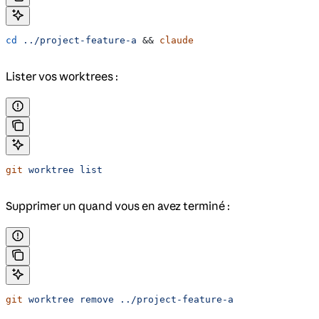
cd
 ../project-feature-a
 && 
claude
Lister vos worktrees :
git
 worktree
 list
Supprimer un quand vous en avez terminé :
git
 worktree
 remove
 ../project-feature-a