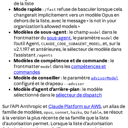
de la liste
Mode rapide
:
refuse de basculer lorsque cela
/fast
changerait implicitement vers un modèle Opus en
dehors de la liste, avec le message « is not in your
organization’s allowed models »
Modèles de sous-agent
: le champ
dans le
model
frontmatter du
sous-agent
, le paramètre
de
model
l’outil Agent,
, et, sur la
CLAUDE_CODE_SUBAGENT_MODEL
v2.1.197 et antérieures, le sélecteur de modèle dans
l’assistant
/agents
Modèles de compétence et de commande
: le
frontmatter
dans les
compétences et
model
commandes
Modèle de conseiller
: le paramètre
advisorModel
configuré et le drapeau
--advisor
Modèle d’agent d’arrière-plan
: le modèle
sélectionné dans le
sélecteur de dispatch
Sur l’API Anthropic et
Claude Platform sur AWS
, un alias de
famille de modèles,
,
,
, ou
, se résout
opus
sonnet
haiku
fable
à la version la plus récente de sa famille que la liste
d’autorisation permet. Lorsque la liste d’autorisation