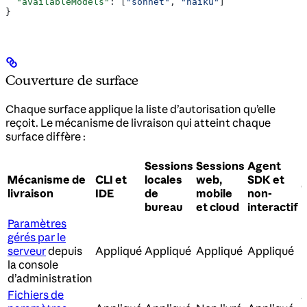
  "availableModels"
: [
"sonnet"
, 
"haiku"
]
}
Couverture de surface
Chaque surface applique la liste d’autorisation qu’elle
reçoit. Le mécanisme de livraison qui atteint chaque
surface diffère :
Sessions
Sessions
Agent
Mécanisme de
CLI et
locales
web,
SDK et
livraison
IDE
de
mobile
non-
bureau
et cloud
interactif
Paramètres
gérés par le
serveur
depuis
Appliqué
Appliqué
Appliqué
Appliqué
N
la console
d’administration
Fichiers de
A