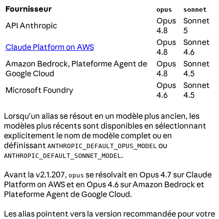
Fournisseur
opus
sonnet
Opus
Sonnet
API Anthropic
4.8
5
Opus
Sonnet
Claude Platform on AWS
4.8
4.6
Amazon Bedrock, Plateforme Agent de
Opus
Sonnet
Google Cloud
4.8
4.5
Opus
Sonnet
Microsoft Foundry
4.6
4.5
Lorsqu’un alias se résout en un modèle plus ancien, les
modèles plus récents sont disponibles en sélectionnant
explicitement le nom de modèle complet ou en
définissant
ou
ANTHROPIC_DEFAULT_OPUS_MODEL
.
ANTHROPIC_DEFAULT_SONNET_MODEL
Avant la v2.1.207,
se résolvait en Opus 4.7 sur Claude
opus
Platform on AWS et en Opus 4.6 sur Amazon Bedrock et
Plateforme Agent de Google Cloud.
Les alias pointent vers la version recommandée pour votre