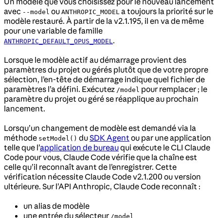
Un modèle que vous choisissez pour le nouveau lancement
avec
ou
a toujours la priorité sur le
--model
ANTHROPIC_MODEL
modèle restauré. À partir de la v2.1.195, il en va de même
pour une variable de famille
.
ANTHROPIC_DEFAULT_OPUS_MODEL
Lorsque le modèle actif au démarrage provient des
paramètres du projet ou gérés plutôt que de votre propre
sélection, l’en-tête de démarrage indique quel fichier de
paramètres l’a défini. Exécutez
pour remplacer ; le
/model
paramètre du projet ou géré se réapplique au prochain
lancement.
Lorsqu’un changement de modèle est demandé via la
méthode
du
SDK Agent
ou par une application
setModel()
telle que l’
application de bureau
qui exécute le CLI Claude
Code pour vous, Claude Code vérifie que la chaîne est
celle qu’il reconnaît avant de l’enregistrer. Cette
vérification nécessite Claude Code v2.1.200 ou version
ultérieure. Sur l’API Anthropic, Claude Code reconnaît :
un alias de modèle
une entrée du sélecteur
/model