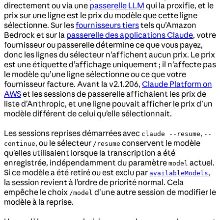
directement ou via une
passerelle LLM
qui la proxifie, et le
prix sur une ligne est le prix du modèle que cette ligne
sélectionne. Sur les
fournisseurs tiers
tels qu’Amazon
Bedrock et sur la
passerelle des applications Claude
, votre
fournisseur ou passerelle détermine ce que vous payez,
donc les lignes du sélecteur n’affichent aucun prix. Le prix
est une étiquette d’affichage uniquement ; il n’affecte pas
le modèle qu’une ligne sélectionne ou ce que votre
fournisseur facture. Avant la v2.1.206,
Claude Platform on
AWS
et les sessions de passerelle affichaient les prix de
liste d’Anthropic, et une ligne pouvait afficher le prix d’un
modèle différent de celui qu’elle sélectionnait.
Les sessions reprises démarrées avec
,
claude --resume
--
, ou le sélecteur
conservent le modèle
continue
/resume
qu’elles utilisaient lorsque la transcription a été
enregistrée, indépendamment du paramètre
actuel.
model
Si ce modèle a été retiré ou est exclu par
,
availableModels
la session revient à l’ordre de priorité normal. Cela
empêche le choix
d’une autre session de modifier le
/model
modèle à la reprise.