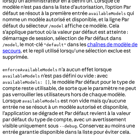
lorsqu’un administrateur en a défini un. Lorsque ce
modèle n’est pas dans la liste d’autorisation, l’option Par
défaut se résout à la première entrée
qui
availableModels
nomme un modèle autorisé et disponible, et la ligne Par
défaut du sélecteur
affiche ce modèle. Cela
/model
s’applique partout où la valeur par défaut est atteinte :
démarrage de session, sélection de Par défaut dans
, le mot-clé
dans les
chaînes de modèle de
/model
"default"
secours
, et le repli utilisé lorsqu’une sélection exclue est
supprimée.
n’a aucun effet lorsque
enforceAvailableModels
n’est pas défini ou vide : avec
availableModels
, le modèle Par défaut pour le type de
availableModels: []
compte reste utilisable, de sorte que le paramètre ne peut
pas verrouiller les utilisateurs hors de chaque modèle.
Lorsque
est non vide mais qu’aucune
availableModels
entrée ne se résout à un modèle autorisé et disponible,
l’application se dégrade et Par défaut revient à la valeur
par défaut du type de compte, avec un avertissement
visible uniquement sous
. Conservez au moins une
--debug
entrée garantie disponible dans la liste pour éviter cela.