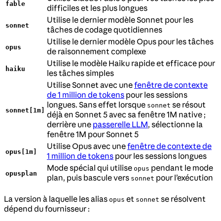
fable
difficiles et les plus longues
Utilise le dernier modèle Sonnet pour les
sonnet
tâches de codage quotidiennes
Utilise le dernier modèle Opus pour les tâches
opus
de raisonnement complexe
Utilise le modèle Haiku rapide et efficace pour
haiku
les tâches simples
Utilise Sonnet avec une
fenêtre de contexte
de 1 million de tokens
pour les sessions
longues. Sans effet lorsque
se résout
sonnet
sonnet[1m]
déjà en Sonnet 5 avec sa fenêtre 1M native ;
derrière une
passerelle LLM
, sélectionne la
fenêtre 1M pour Sonnet 5
Utilise Opus avec une
fenêtre de contexte de
opus[1m]
1 million de tokens
pour les sessions longues
Mode spécial qui utilise
pendant le mode
opus
opusplan
plan, puis bascule vers
pour l’exécution
sonnet
La version à laquelle les alias
et
se résolvent
opus
sonnet
dépend du fournisseur :