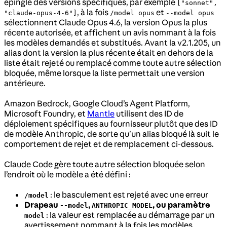
épingle des versions spécifiques, par exemple
["sonnet",
, à la fois
et
"claude-opus-4-6"]
/model opus
--model opus
sélectionnent Claude Opus 4.6, la version Opus la plus
récente autorisée, et affichent un avis nommant à la fois
les modèles demandés et substitués. Avant la v2.1.205, un
alias dont la version la plus récente était en dehors de la
liste était rejeté ou remplacé comme toute autre sélection
bloquée, même lorsque la liste permettait une version
antérieure.
Amazon Bedrock, Google Cloud’s Agent Platform,
Microsoft Foundry, et
Mantle
utilisent des ID de
déploiement spécifiques au fournisseur plutôt que des ID
de modèle Anthropic, de sorte qu’un alias bloqué là suit le
comportement de rejet et de remplacement ci-dessous.
Claude Code gère toute autre sélection bloquée selon
l’endroit où le modèle a été défini :
: le basculement est rejeté avec une erreur
/model
Drapeau
,
, ou paramètre
--model
ANTHROPIC_MODEL
: la valeur est remplacée au démarrage par un
model
avertissement nommant à la fois les modèles