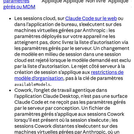
paramètres
Appliqué
Appliqué
Non livré
Appliqué
o
gérés ou MDM
d
Les sessions cloud, sur
Claude Code sur le web
ou
dans l’application de bureau, s’exécutent sur des
machines virtuelles gérées par Anthropic : les
paramètres déployés sur votre appareil ne les
atteignent pas, donc livrez la liste d’autorisation via
les paramètres gérés par le serveur. Un changement
de modèle en milieu de session dans une session
cloud est rejeté lorsque le modèle demandé est exclu
par la liste d’autorisation. Le rejet côté serveur à la
création de session s’applique aux
restrictions de
modèle d’organisation
, pas à la clé de paramètres
.
availableModels
Cowork, l’onglet de travail agentique dans
l’application Claude Desktop, n’est pas une surface
Claude Code et ne reçoit pas les paramètres gérés
par le serveur par conception. Un fichier de
paramètres gérés s’applique aux sessions Cowork
lorsqu’il est présent où la session s’exécute ; les
sessions Cowork distantes s’exécutent sur des
machines virtuelles gérées par Anthropic, où un