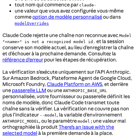
tout nom qui commence par
claude-
une valeur que vous avez configurée vous-même
comme
option de modèle personnalisé
ou dans
modelOverrides
Claude Code rejette une chaîne non reconnue avec
Model
et la session
"<name>" is not a recognized model id.
conserve son modèle actuel, au lieu d’enregistrer la chaîne
et d’échouer à la prochaine demande. Consultez la
référence d’erreur
pour les étapes de récupération.
La vérification s’exécute uniquement sur l’API Anthropic.
Sur Amazon Bedrock, Plateforme Agent de Google Cloud,
Microsoft Foundry,
Claude Platform on AWS
, et derrière
une
passerelle LLM
ou une
ANTHROPIC_BASE_URL
personnalisée, votre fournisseur ou passerelle définit les
noms de modèle, donc Claude Code transmet toute
chaîne sans la vérifier. La vérification ne couvre pas non
plus l’indicateur
, la variable d’environnement
--model
, ou le paramètre
; une valeur mal
ANTHROPIC_MODEL
model
orthographiée là produit
There’s an issue with the
selected model
à la première demande à la place.