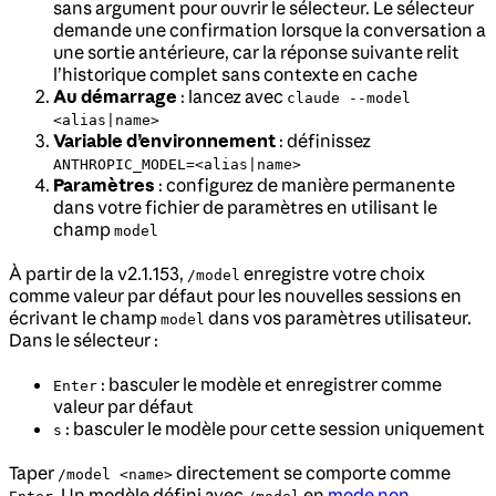
sans argument pour ouvrir le sélecteur. Le sélecteur
demande une confirmation lorsque la conversation a
une sortie antérieure, car la réponse suivante relit
l’historique complet sans contexte en cache
Au démarrage
: lancez avec
claude --model
<alias|name>
Variable d’environnement
: définissez
ANTHROPIC_MODEL=<alias|name>
Paramètres
: configurez de manière permanente
dans votre fichier de paramètres en utilisant le
champ
model
À partir de la v2.1.153,
enregistre votre choix
/model
comme valeur par défaut pour les nouvelles sessions en
écrivant le champ
dans vos paramètres utilisateur.
model
Dans le sélecteur :
: basculer le modèle et enregistrer comme
Enter
valeur par défaut
: basculer le modèle pour cette session uniquement
s
Taper
directement se comporte comme
/model <name>
. Un modèle défini avec
en
mode non