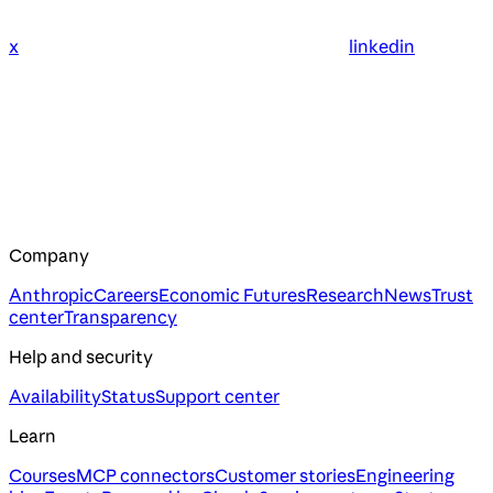
x
linkedin
Company
Anthropic
Careers
Economic Futures
Research
News
Trust
center
Transparency
Help and security
Availability
Status
Support center
Learn
Courses
MCP connectors
Customer stories
Engineering