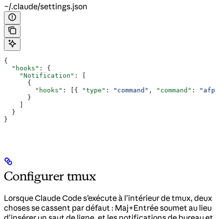
~/.claude/settings.json
{
  "hooks"
: {
    "Notification"
: [
      {
        "hooks"
: [{ 
"type"
: 
"command"
, 
"command"
: 
"afpl
      }
    ]
  }
}
Configurer tmux
Lorsque Claude Code s’exécute à l’intérieur de tmux, deux
choses se cassent par défaut : Maj+Entrée soumet au lieu
d’insérer un saut de ligne, et les notifications de bureau et