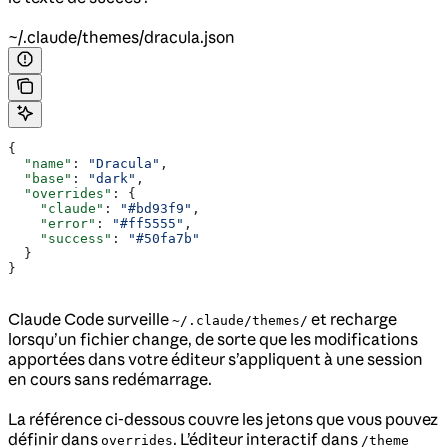
~/.claude/themes/dracula.json
{
  "name"
: 
"Dracula"
,
  "base"
: 
"dark"
,
  "overrides"
: {
    "claude"
: 
"#bd93f9"
,
    "error"
: 
"#ff5555"
,
    "success"
: 
"#50fa7b"
  }
}
Claude Code surveille
et recharge
~/.claude/themes/
lorsqu’un fichier change, de sorte que les modifications
apportées dans votre éditeur s’appliquent à une session
en cours sans redémarrage.
La référence ci-dessous couvre les jetons que vous pouvez
définir dans
. L’éditeur interactif dans
overrides
/theme