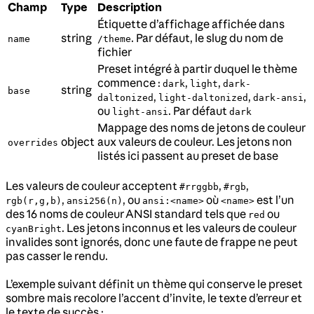
Champ
Type
Description
Étiquette d’affichage affichée dans
string
. Par défaut, le slug du nom de
name
/theme
fichier
Preset intégré à partir duquel le thème
commence :
,
,
dark
light
dark-
string
base
,
,
,
daltonized
light-daltonized
dark-ansi
ou
. Par défaut
light-ansi
dark
Mappage des noms de jetons de couleur
object
aux valeurs de couleur. Les jetons non
overrides
listés ici passent au preset de base
Les valeurs de couleur acceptent
,
,
#rrggbb
#rgb
,
, ou
où
est l’un
rgb(r,g,b)
ansi256(n)
ansi:<name>
<name>
des 16 noms de couleur ANSI standard tels que
ou
red
. Les jetons inconnus et les valeurs de couleur
cyanBright
invalides sont ignorés, donc une faute de frappe ne peut
pas casser le rendu.
L’exemple suivant définit un thème qui conserve le preset
sombre mais recolore l’accent d’invite, le texte d’erreur et
le texte de succès :