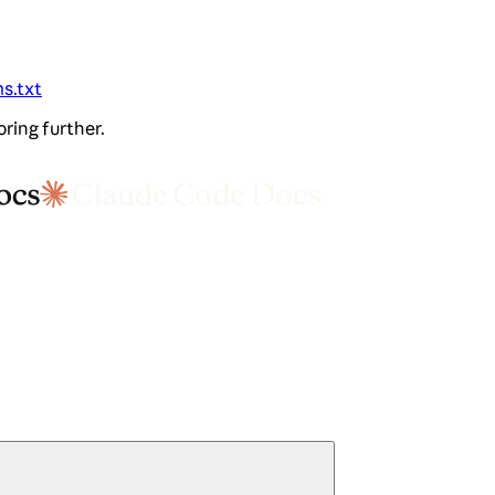
ms.txt
oring further.