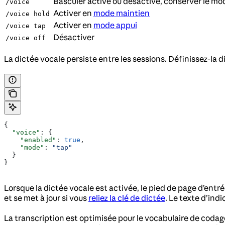
Basculer activé ou désactivé, conserver le mo
/voice
Activer en
mode maintien
/voice hold
Activer en
mode appui
/voice tap
Désactiver
/voice off
La dictée vocale persiste entre les sessions. Définissez-la
{
  "voice"
: {
    "enabled"
: 
true
,
    "mode"
: 
"tap"
  }
}
Lorsque la dictée vocale est activée, le pied de page d’entr
et se met à jour si vous
reliez la clé de dictée
. Le texte d’ind
La transcription est optimisée pour le vocabulaire de co