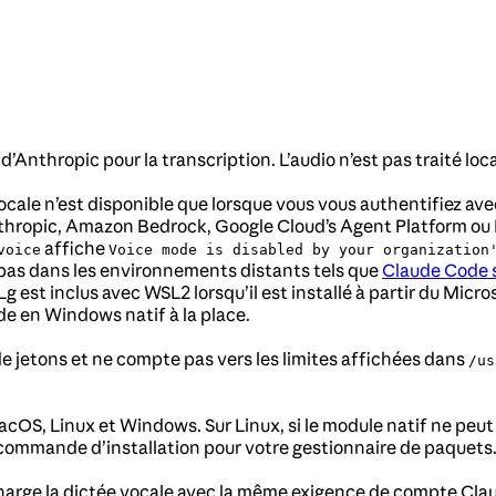
’Anthropic pour la transcription. L’audio n’est pas traité loc
ocale n’est disponible que lorsque vous vous authentifiez av
Anthropic, Amazon Bedrock, Google Cloud’s Agent Platform ou
affiche
voice
Voice mode is disabled by your organization
 pas dans les environnements distants tels que
Claude Code s
g est inclus avec WSL2 lorsqu’il est installé à partir du Micr
e en Windows natif à la place.
 jetons et ne compte pas vers les limites affichées dans
/us
macOS, Linux et Windows. Sur Linux, si le module natif ne peu
commande d’installation pour votre gestionnaire de paquets
ge la dictée vocale avec la même exigence de compte Claude.