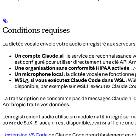
Conditions requises
La dictée vocale envoie votre audio enregistré aux serveurs d
Un compte Claude.ai
: le service de reconnaissance v
est configuré pour utiliser directement une clé API 
Une organisation sans conformité HIPAA activée
:
/
Un microphone local
: la dictée vocale ne fonctionne
WSLg, si vous exécutez Claude Code dans WSL
: WSL
disponible, par exemple sur WSL1, exécutez Claude Cod
La transcription ne consomme pas de messages Claude ni de
Anthropic traite vos données.
L’enregistrement audio utilise un module natif intégré sur 
ou
de SoX. Si aucun n’est disponible,
affiche une 
rec
/voice
L’
extension VS Code
de Claude Code prend également en char