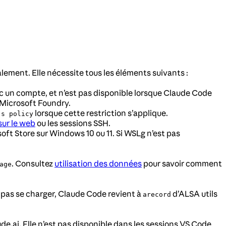
alement. Elle nécessite tous les éléments suivants :
ec un compte, et n’est pas disponible lorsque Claude Code
 Microsoft Foundry.
lorsque cette restriction s’applique.
's policy
ur le web
ou les sessions SSH.
osoft Store sur Windows 10 ou 11. Si WSLg n’est pas
. Consultez
utilisation des données
pour savoir comment
age
t pas se charger, Claude Code revient à
d’ALSA utils
arecord
.
ai. Elle n’est pas disponible dans les sessions VS Code