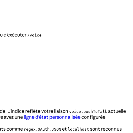
eu d’exécuter
:
/voice
ide. L’indice reflète votre liaison
actuelle
voice:pushToTalk
ous avez une
ligne d’état personnalisée
configurée.
rants comme
,
,
et
sont reconnus
regex
OAuth
JSON
localhost