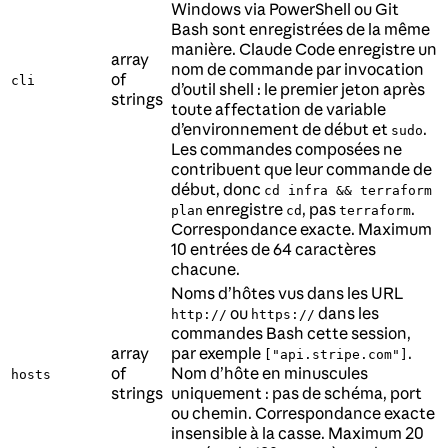
Windows via PowerShell ou Git
Bash sont enregistrées de la même
manière. Claude Code enregistre un
array
nom de commande par invocation
of
cli
d’outil shell : le premier jeton après
strings
toute affectation de variable
d’environnement de début et
.
sudo
Les commandes composées ne
contribuent que leur commande de
début, donc
cd infra && terraform
enregistre
, pas
.
plan
cd
terraform
Correspondance exacte. Maximum
10 entrées de 64 caractères
chacune.
Noms d’hôtes vus dans les URL
ou
dans les
http://
https://
commandes Bash cette session,
array
par exemple
.
["api.stripe.com"]
of
Nom d’hôte en minuscules
hosts
strings
uniquement : pas de schéma, port
ou chemin. Correspondance exacte
insensible à la casse. Maximum 20