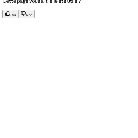
Cette page vous a-t-elle été utile ?
Oui
Non