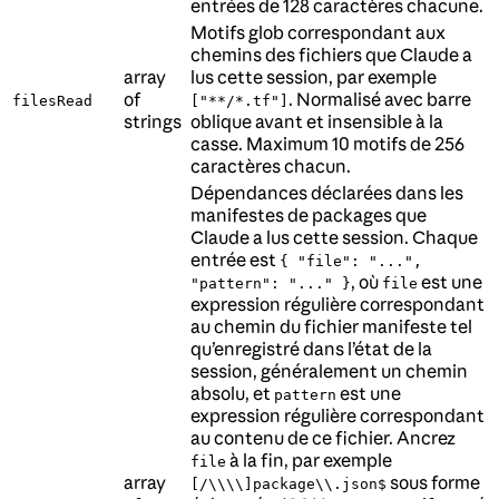
entrées de 128 caractères chacune.
Motifs glob correspondant aux
chemins des fichiers que Claude a
array
lus cette session, par exemple
of
. Normalisé avec barre
filesRead
["**/*.tf"]
strings
oblique avant et insensible à la
casse. Maximum 10 motifs de 256
caractères chacun.
Dépendances déclarées dans les
manifestes de packages que
Claude a lus cette session. Chaque
entrée est
{ "file": "...",
, où
est une
"pattern": "..." }
file
expression régulière correspondant
au chemin du fichier manifeste tel
qu’enregistré dans l’état de la
session, généralement un chemin
absolu, et
est une
pattern
expression régulière correspondant
au contenu de ce fichier. Ancrez
à la fin, par exemple
file
array
sous forme
[/\\\\]package\\.json$