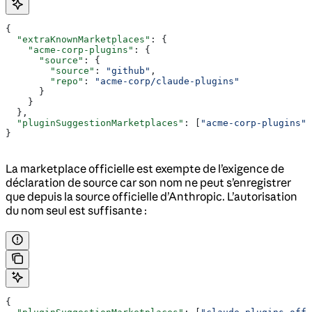
{
  "extraKnownMarketplaces"
: {
    "acme-corp-plugins"
: {
      "source"
: {
        "source"
: 
"github"
,
        "repo"
: 
"acme-corp/claude-plugins"
      }
    }
  },
  "pluginSuggestionMarketplaces"
: [
"acme-corp-plugins"
]
}
La marketplace officielle est exempte de l’exigence de
déclaration de source car son nom ne peut s’enregistrer
que depuis la source officielle d’Anthropic. L’autorisation
du nom seul est suffisante :
{