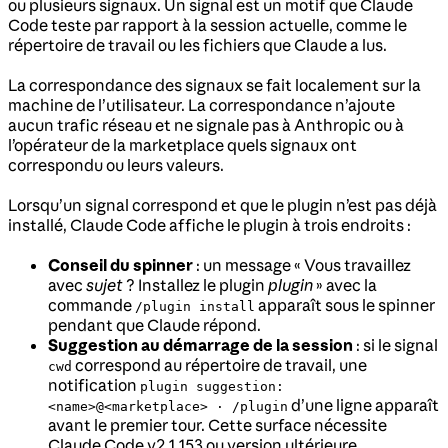
ou plusieurs signaux. Un signal est un motif que Claude
Code teste par rapport à la session actuelle, comme le
répertoire de travail ou les fichiers que Claude a lus.
La correspondance des signaux se fait localement sur la
machine de l’utilisateur. La correspondance n’ajoute
aucun trafic réseau et ne signale pas à Anthropic ou à
l’opérateur de la marketplace quels signaux ont
correspondu ou leurs valeurs.
Lorsqu’un signal correspond et que le plugin n’est pas déjà
installé, Claude Code affiche le plugin à trois endroits :
Conseil du spinner
: un message « Vous travaillez
avec
sujet
? Installez le plugin
plugin
» avec la
commande
apparaît sous le spinner
/plugin install
pendant que Claude répond.
Suggestion au démarrage de la session
: si le signal
correspond au répertoire de travail, une
cwd
notification
plugin suggestion:
d’une ligne apparaît
<name>@<marketplace> · /plugin
avant le premier tour. Cette surface nécessite
Claude Code v2.1.153 ou version ultérieure.