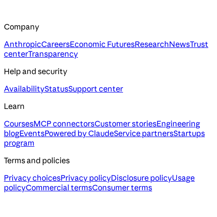
Company
Anthropic
Careers
Economic Futures
Research
News
Trust
center
Transparency
Help and security
Availability
Status
Support center
Learn
Courses
MCP connectors
Customer stories
Engineering
blog
Events
Powered by Claude
Service partners
Startups
program
Terms and policies
Privacy choices
Privacy policy
Disclosure policy
Usage
policy
Commercial terms
Consumer terms
Assistant