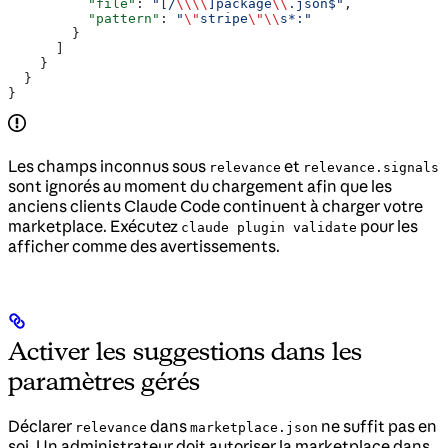
          "file"
: 
"[/
\\\\
]package
\\
.json$"
,
          "pattern"
: 
"
\"
stripe
\"\\
s*:"
        }
      ]
    }
  }
}
Les champs inconnus sous
et
relevance
relevance.signals
sont ignorés au moment du chargement afin que les
anciens clients Claude Code continuent à charger votre
marketplace. Exécutez
pour les
claude plugin validate
afficher comme des avertissements.
Activer les suggestions dans les
paramètres gérés
Déclarer
dans
ne suffit pas en
relevance
marketplace.json
soi. Un administrateur doit autoriser la marketplace dans