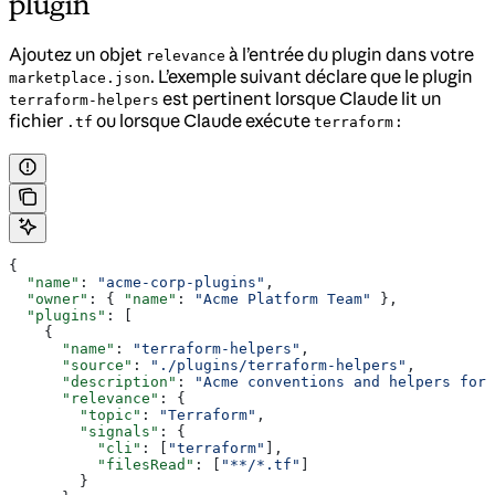
plugin
Ajoutez un objet
à l’entrée du plugin dans votre
relevance
. L’exemple suivant déclare que le plugin
marketplace.json
est pertinent lorsque Claude lit un
terraform-helpers
fichier
ou lorsque Claude exécute
:
.tf
terraform
{
  "name"
: 
"acme-corp-plugins"
,
  "owner"
: { 
"name"
: 
"Acme Platform Team"
 },
  "plugins"
: [
    {
      "name"
: 
"terraform-helpers"
,
      "source"
: 
"./plugins/terraform-helpers"
,
      "description"
: 
"Acme conventions and helpers for 
      "relevance"
: {
        "topic"
: 
"Terraform"
,
        "signals"
: {
          "cli"
: [
"terraform"
],
          "filesRead"
: [
"**/*.tf"
]
        }