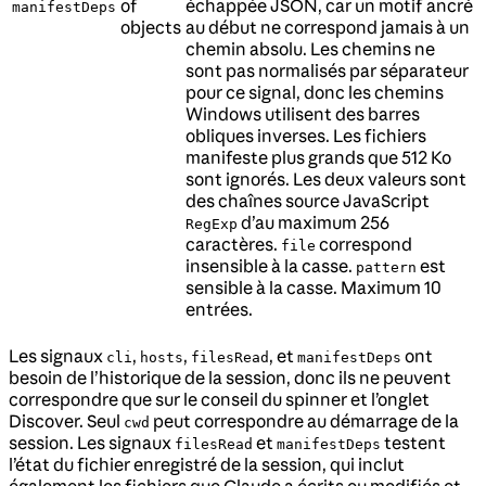
of
échappée JSON, car un motif ancré
manifestDeps
objects
au début ne correspond jamais à un
chemin absolu. Les chemins ne
sont pas normalisés par séparateur
pour ce signal, donc les chemins
Windows utilisent des barres
obliques inverses. Les fichiers
manifeste plus grands que 512 Ko
sont ignorés. Les deux valeurs sont
des chaînes source JavaScript
d’au maximum 256
RegExp
caractères.
correspond
file
insensible à la casse.
est
pattern
sensible à la casse. Maximum 10
entrées.
Les signaux
,
,
, et
ont
cli
hosts
filesRead
manifestDeps
besoin de l’historique de la session, donc ils ne peuvent
correspondre que sur le conseil du spinner et l’onglet
Discover. Seul
peut correspondre au démarrage de la
cwd
session. Les signaux
et
testent
filesRead
manifestDeps
l’état du fichier enregistré de la session, qui inclut
également les fichiers que Claude a écrits ou modifiés et