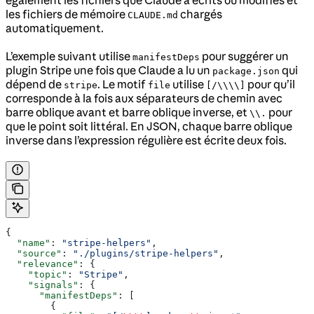
les fichiers de mémoire
chargés
CLAUDE.md
automatiquement.
L’exemple suivant utilise
pour suggérer un
manifestDeps
plugin Stripe une fois que Claude a lu un
qui
package.json
dépend de
. Le motif
utilise
pour qu’il
stripe
file
[/\\\\]
corresponde à la fois aux séparateurs de chemin avec
barre oblique avant et barre oblique inverse, et
pour
\\.
que le point soit littéral. En JSON, chaque barre oblique
inverse dans l’expression régulière est écrite deux fois.
{
  "name"
: 
"stripe-helpers"
,
  "source"
: 
"./plugins/stripe-helpers"
,
  "relevance"
: {
    "topic"
: 
"Stripe"
,
    "signals"
: {
      "manifestDeps"
: [
        {