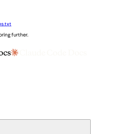
ms.txt
oring further.