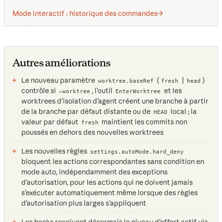
Mode interactif : historique des commandes
Autres améliorations
Le nouveau paramètre
(
|
)
worktree.baseRef
fresh
head
contrôle si
, l’outil
et les
—worktree
EnterWorktree
worktrees d’isolation d’agent créent une branche à partir
de la branche par défaut distante ou de
local ; la
HEAD
valeur par défaut
maintient les commits non
fresh
poussés en dehors des nouvelles worktrees
Les nouvelles règles
settings.autoMode.hard_deny
bloquent les actions correspondantes sans condition en
mode auto, indépendamment des exceptions
d’autorisation, pour les actions qui ne doivent jamais
s’exécuter automatiquement même lorsque des règles
d’autorisation plus larges s’appliquent
Les hooks reçoivent désormais le niveau d’effort actif via