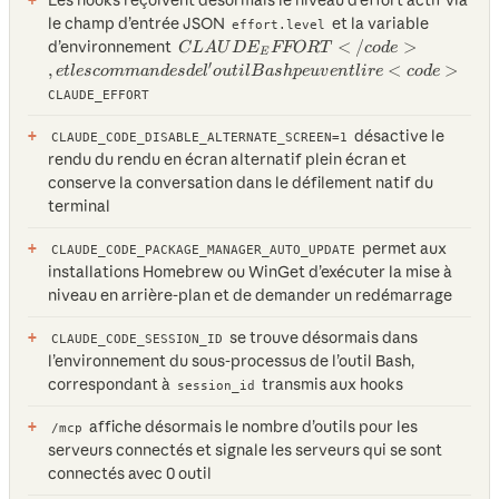
le champ d’entrée JSON
et la variable
effort.level
CLAUDE_EFFORT</code>,
d’environnement
<
/
>
C
L
A
U
D
E
FFORT
co
d
e
E
et les commandes de l'outil
′
,
<
>
e
tl
esco
mman
d
es
d
e
l
o
u
t
i
lB
a
s
h
p
e
uv
e
n
tl
i
re
co
d
e
Bash peuvent lire <code>
CLAUDE_EFFORT
désactive le
CLAUDE_CODE_DISABLE_ALTERNATE_SCREEN=1
rendu du rendu en écran alternatif plein écran et
conserve la conversation dans le défilement natif du
terminal
permet aux
CLAUDE_CODE_PACKAGE_MANAGER_AUTO_UPDATE
installations Homebrew ou WinGet d’exécuter la mise à
niveau en arrière-plan et de demander un redémarrage
se trouve désormais dans
CLAUDE_CODE_SESSION_ID
l’environnement du sous-processus de l’outil Bash,
correspondant à
transmis aux hooks
session_id
affiche désormais le nombre d’outils pour les
/mcp
serveurs connectés et signale les serveurs qui se sont
connectés avec 0 outil