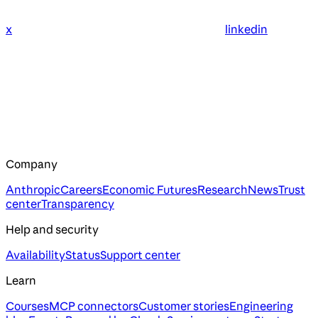
x
linkedin
Company
Anthropic
Careers
Economic Futures
Research
News
Trust
center
Transparency
Help and security
Availability
Status
Support center
Learn
Courses
MCP connectors
Customer stories
Engineering