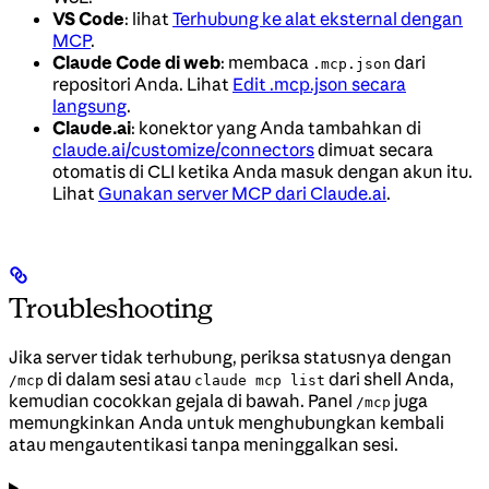
VS Code
: lihat
Terhubung ke alat eksternal dengan
MCP
.
Claude Code di web
: membaca
dari
.mcp.json
repositori Anda. Lihat
Edit .mcp.json secara
langsung
.
Claude.ai
: konektor yang Anda tambahkan di
claude.ai/customize/connectors
dimuat secara
otomatis di CLI ketika Anda masuk dengan akun itu.
Lihat
Gunakan server MCP dari Claude.ai
.
Troubleshooting
Jika server tidak terhubung, periksa statusnya dengan
di dalam sesi atau
dari shell Anda,
/mcp
claude mcp list
kemudian cocokkan gejala di bawah. Panel
juga
/mcp
memungkinkan Anda untuk menghubungkan kembali
atau mengautentikasi tanpa meninggalkan sesi.