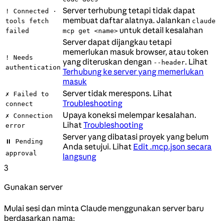
Server terhubung tetapi tidak dapat
! Connected ·
membuat daftar alatnya. Jalankan
tools fetch
claude
untuk detail kesalahan
failed
mcp get <name>
Server dapat dijangkau tetapi
memerlukan masuk browser, atau token
! Needs
yang diteruskan dengan
. Lihat
--header
authentication
Terhubung ke server yang memerlukan
masuk
Server tidak merespons. Lihat
✗ Failed to
Troubleshooting
connect
Upaya koneksi melempar kesalahan.
✗ Connection
Lihat
Troubleshooting
error
Server yang dibatasi proyek yang belum
⏸ Pending
Anda setujui. Lihat
Edit .mcp.json secara
approval
langsung
3
Gunakan server
Mulai sesi dan minta Claude menggunakan server baru
berdasarkan nama: