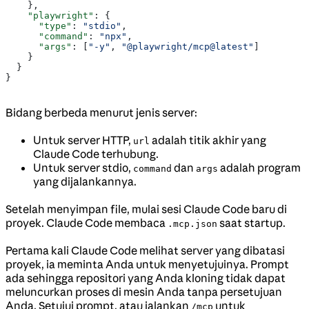
    },
    "playwright"
: {
      "type"
: 
"stdio"
,
      "command"
: 
"npx"
,
      "args"
: [
"-y"
, 
"@playwright/mcp@latest"
]
    }
  }
}
Bidang berbeda menurut jenis server:
Untuk server HTTP,
adalah titik akhir yang
url
Claude Code terhubung.
Untuk server stdio,
dan
adalah program
command
args
yang dijalankannya.
Setelah menyimpan file, mulai sesi Claude Code baru di
proyek. Claude Code membaca
saat startup.
.mcp.json
Pertama kali Claude Code melihat server yang dibatasi
proyek, ia meminta Anda untuk menyetujuinya. Prompt
ada sehingga repositori yang Anda kloning tidak dapat
meluncurkan proses di mesin Anda tanpa persetujuan
Anda. Setujui prompt, atau jalankan
untuk
/mcp