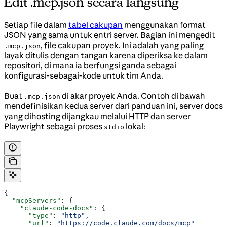
Edit .mcp.json secara langsung
Setiap file dalam
tabel cakupan
menggunakan format
JSON yang sama untuk entri server. Bagian ini mengedit
, file cakupan proyek. Ini adalah yang paling
.mcp.json
layak ditulis dengan tangan karena diperiksa ke dalam
repositori, di mana ia berfungsi ganda sebagai
konfigurasi-sebagai-kode untuk tim Anda.
Buat
di akar proyek Anda. Contoh di bawah
.mcp.json
mendefinisikan kedua server dari panduan ini, server docs
yang dihosting dijangkau melalui HTTP dan server
Playwright sebagai proses
lokal:
stdio
{
  "mcpServers"
: {
    "claude-code-docs"
: {
      "type"
: 
"http"
,
      "url"
: 
"https://code.claude.com/docs/mcp"