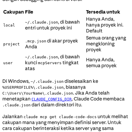
Cakupan
File
Tersedia untuk
Hanya Anda,
, di bawah
~/.claude.json
hanya proyek ini.
local
entri untuk proyek ini
Default
Semua orang yang
di akar proyek
.mcp.json
mengkloning
project
Anda
proyek
, di bawah
~/.claude.json
Hanya Anda,
kunci
tingkat
user
mcpServers
semua proyek
atas
Di Windows,
diselesaikan ke
~/.claude.json
, biasanya
%USERPROFILE%\.claude.json
. Jika Anda telah
C:\Users\YourName\.claude.json
menetapkan
, Claude Code membaca
CLAUDE_CONFIG_DIR
dari dalam direktori itu.
.claude.json
Jalankan
untuk melihat
claude mcp get claude-code-docs
cakupan mana yang menyimpan definisi server. Untuk
cara cakupan berinteraksi ketika server yang sama