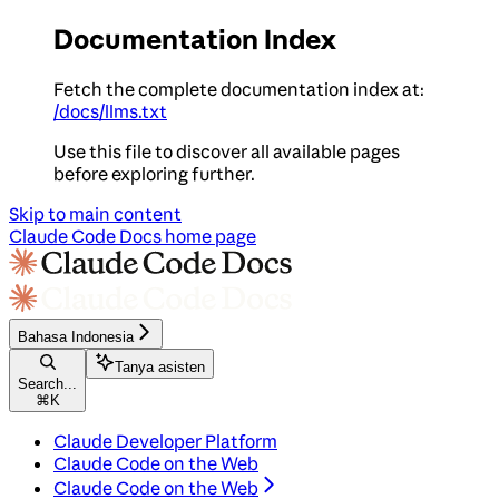
Documentation Index
Fetch the complete documentation index at:
/docs/llms.txt
Use this file to discover all available pages
before exploring further.
Skip to main content
Claude Code Docs
home page
Bahasa Indonesia
Tanya asisten
Search...
⌘
K
Claude Developer Platform
Claude Code on the Web
Claude Code on the Web