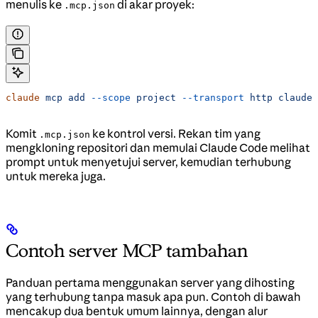
menulis ke
di akar proyek:
.mcp.json
claude
 mcp
 add
 --scope
 project
 --transport
 http
 claude-
Komit
ke kontrol versi. Rekan tim yang
.mcp.json
mengkloning repositori dan memulai Claude Code melihat
prompt untuk menyetujui server, kemudian terhubung
untuk mereka juga.
Contoh server MCP tambahan
Panduan pertama menggunakan server yang dihosting
yang terhubung tanpa masuk apa pun. Contoh di bawah
mencakup dua bentuk umum lainnya, dengan alur