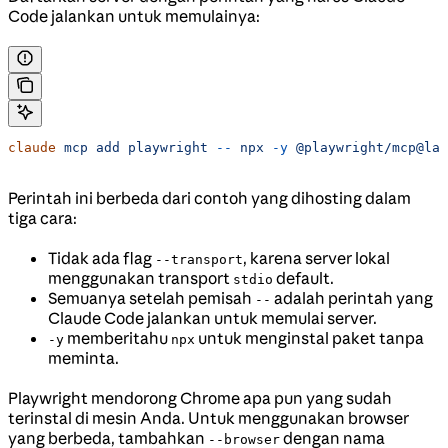
Code jalankan untuk memulainya:
claude
 mcp
 add
 playwright
 --
 npx
 -y
 @playwright/mcp@lat
Perintah ini berbeda dari contoh yang dihosting dalam
tiga cara:
Tidak ada flag
, karena server lokal
--transport
menggunakan transport
default.
stdio
Semuanya setelah pemisah
adalah perintah yang
--
Claude Code jalankan untuk memulai server.
memberitahu
untuk menginstal paket tanpa
-y
npx
meminta.
Playwright mendorong Chrome apa pun yang sudah
terinstal di mesin Anda. Untuk menggunakan browser
yang berbeda, tambahkan
dengan nama
--browser