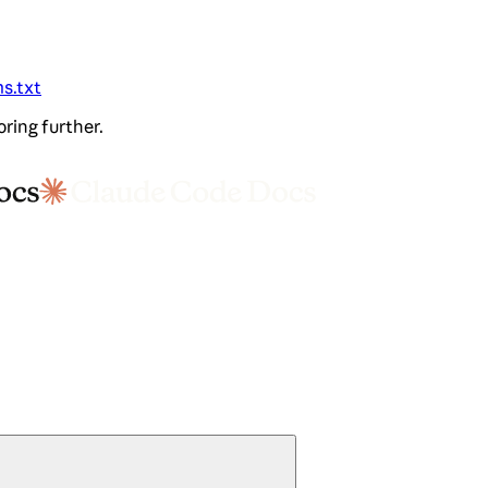
ms.txt
oring further.