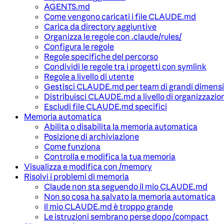
AGENTS.md
Come vengono caricati i file CLAUDE.md
Carica da directory aggiuntive
Organizza le regole con .claude/rules/
Configura le regole
Regole specifiche del percorso
Condividi le regole tra i progetti con symlink
Regole a livello di utente
Gestisci CLAUDE.md per team di grandi dimensi
Distribuisci CLAUDE.md a livello di organizzazio
Escludi file CLAUDE.md specifici
Memoria automatica
Abilita o disabilita la memoria automatica
Posizione di archiviazione
Come funziona
Controlla e modifica la tua memoria
Visualizza e modifica con /memory
Risolvi i problemi di memoria
Claude non sta seguendo il mio CLAUDE.md
Non so cosa ha salvato la memoria automatica
Il mio CLAUDE.md è troppo grande
Le istruzioni sembrano perse dopo /compact