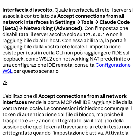
Interfaccia di ascolto.
Quale interfaccia di rete il server si
associa è controllato da
Accept connections from all
network interfaces
in
Settings → Tools → Claude Code
[Beta] → Networking (Advanced)
. Con l’impostazione
disabilitata, il server ascolta solo su
e non è
127.0.0.1
raggiungibile da altri host. Con essa abilitata, la porta è
raggiungibile dalla vostra rete locale. L’impostazione
esiste per i casi in cui la CLI non può raggiungere l’IDE sul
loopback, come WSL2 con networking NAT predefinito o
una configurazione IDE remota; consulta
Configurazione
WSL
per questo scenario.
L’abilitazione di
Accept connections from all network
interfaces
rende la porta MCP dell’IDE raggiungibile dalla
vostra rete locale. Le connessioni richiedono comunque il
token di autenticazione dal file di blocco, ma poiché il
trasporto è
non crittografato, sia il traffico della
ws://
sessione che quel token attraversano la rete in testo non
crittografato quando l’impostazione è attiva. Attivatela