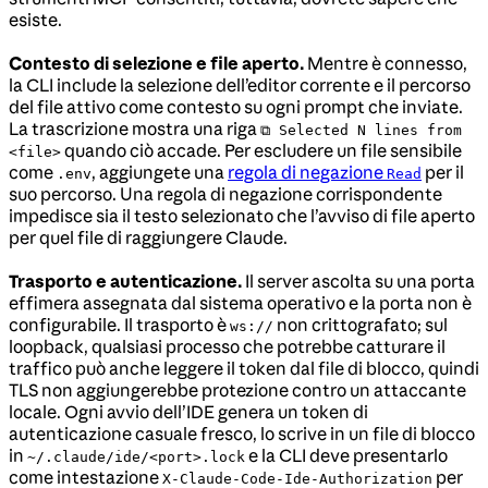
esiste.
Contesto di selezione e file aperto.
Mentre è connesso,
la CLI include la selezione dell’editor corrente e il percorso
del file attivo come contesto su ogni prompt che inviate.
La trascrizione mostra una riga
⧉ Selected N lines from
quando ciò accade. Per escludere un file sensibile
<file>
come
, aggiungete una
regola di negazione
per il
.env
Read
suo percorso. Una regola di negazione corrispondente
impedisce sia il testo selezionato che l’avviso di file aperto
per quel file di raggiungere Claude.
Trasporto e autenticazione.
Il server ascolta su una porta
effimera assegnata dal sistema operativo e la porta non è
configurabile. Il trasporto è
non crittografato; sul
ws://
loopback, qualsiasi processo che potrebbe catturare il
traffico può anche leggere il token dal file di blocco, quindi
TLS non aggiungerebbe protezione contro un attaccante
locale. Ogni avvio dell’IDE genera un token di
autenticazione casuale fresco, lo scrive in un file di blocco
in
e la CLI deve presentarlo
~/.claude/ide/<port>.lock
come intestazione
per
X-Claude-Code-Ide-Authorization