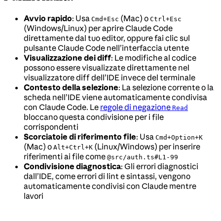
Avvio rapido
: Usa
(Mac) o
Cmd+Esc
Ctrl+Esc
(Windows/Linux) per aprire Claude Code
direttamente dal tuo editor, oppure fai clic sul
pulsante Claude Code nell’interfaccia utente
Visualizzazione dei diff
: Le modifiche al codice
possono essere visualizzate direttamente nel
visualizzatore diff dell’IDE invece del terminale
Contesto della selezione
: La selezione corrente o la
scheda nell’IDE viene automaticamente condivisa
con Claude Code. Le
regole di negazione
Read
bloccano questa condivisione per i file
corrispondenti
Scorciatoie di riferimento file
: Usa
Cmd+Option+K
(Mac) o
(Linux/Windows) per inserire
Alt+Ctrl+K
riferimenti ai file come
@src/auth.ts#L1-99
Condivisione diagnostica
: Gli errori diagnostici
dall’IDE, come errori di lint e sintassi, vengono
automaticamente condivisi con Claude mentre
lavori