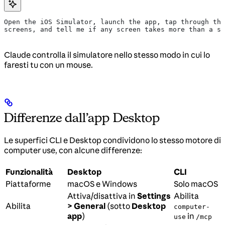
Open the iOS Simulator, launch the app, tap through the
screens, and tell me if any screen takes more than a se
Claude controlla il simulatore nello stesso modo in cui lo
faresti tu con un mouse.
Differenze dall’app Desktop
Le superfici CLI e Desktop condividono lo stesso motore di
computer use, con alcune differenze:
Funzionalità
Desktop
CLI
Piattaforme
macOS e Windows
Solo macOS
Attiva/disattiva in
Settings
Abilita
Abilita
> General
(sotto
Desktop
computer-
app
)
in
use
/mcp