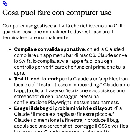
Cosa puoi fare con computer use
Computer use gestisce attività che richiedono una GUI:
qualsiasi cosa che normalmente dovresti lasciare il
terminale e fare manualmente.
Compila e convalida app native
: chiedi a Claude di
compilare un’app menu bar di macOS. Claude scrive
lo Swift, lo compila, avvia l’app e fa clic su ogni
controllo per verificare che funzioni prima che tu la
apra.
Test UI end-to-end
: punta Claude a un’app Electron
locale e dì “testa il flusso di onboarding.” Claude apre
l’app, fa clic attraverso l’iscrizione e acquisisce uno
screenshot di ogni passaggio. Nessuna
configurazione Playwright, nessun test harness.
Esegui il debug di problemi visivi e di layout
: dì a
Claude “il modale si taglia su finestre piccole.”
Claude ridimensiona la finestra, riproduce il bug,
acquisisce uno screenshot, corregge il CSS e verifica
la correzione. Claude vede quello che vedi tu.