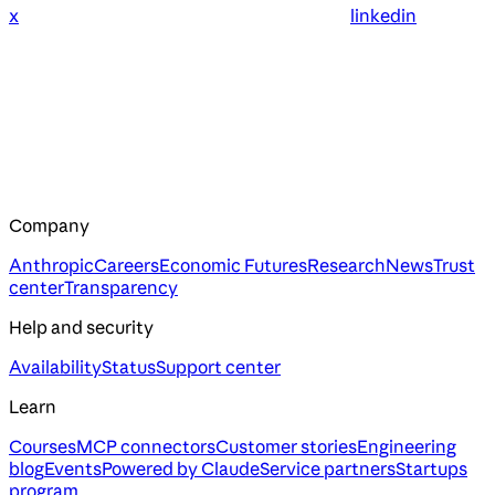
x
linkedin
Company
Anthropic
Careers
Economic Futures
Research
News
Trust
center
Transparency
Help and security
Availability
Status
Support center
Learn
Courses
MCP connectors
Customer stories
Engineering
blog
Events
Powered by Claude
Service partners
Startups
program