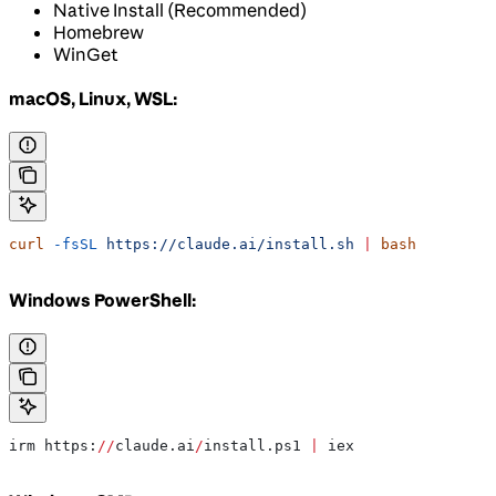
Native Install (Recommended)
Homebrew
WinGet
macOS, Linux, WSL:
curl
 -fsSL
 https://claude.ai/install.sh
 |
 bash
Windows PowerShell:
irm https:
//
claude.ai
/
install.ps1 
|
 iex