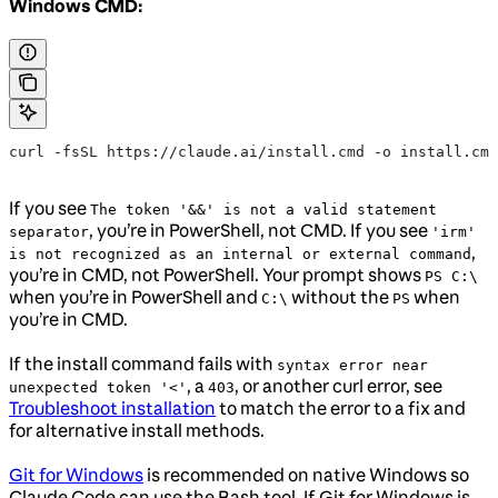
Windows CMD:
curl -fsSL https://claude.ai/install.cmd -o install.cmd
If you see
The token '&&' is not a valid statement
, you’re in PowerShell, not CMD. If you see
separator
'irm'
,
is not recognized as an internal or external command
you’re in CMD, not PowerShell. Your prompt shows
PS C:\
when you’re in PowerShell and
without the
when
C:\
PS
you’re in CMD.
If the install command fails with
syntax error near
, a
, or another curl error, see
unexpected token '<'
403
Troubleshoot installation
to match the error to a fix and
for alternative install methods.
Git for Windows
is recommended on native Windows so
Claude Code can use the Bash tool. If Git for Windows is