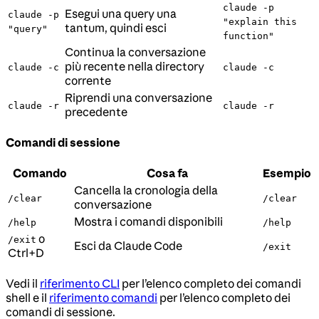
claude -p
Esegui una query una
claude -p
"explain this
tantum, quindi esci
"query"
function"
Continua la conversazione
più recente nella directory
claude -c
claude -c
corrente
Riprendi una conversazione
claude -r
claude -r
precedente
Comandi di sessione
Comando
Cosa fa
Esempio
Cancella la cronologia della
/clear
/clear
conversazione
Mostra i comandi disponibili
/help
/help
o
/exit
Esci da Claude Code
/exit
Ctrl+D
Vedi il
riferimento CLI
per l’elenco completo dei comandi
shell e il
riferimento comandi
per l’elenco completo dei
comandi di sessione.