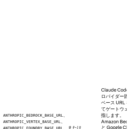
Claude Cod
ロバイダー固
ベース URL
てゲートウェ
、
指します。
ANTHROPIC_BEDROCK_BASE_URL
、
Amazon Bed
ANTHROPIC_VERTEX_BASE_URL
と Google Cl
、または
ANTHROPIC_FOUNDRY_BASE_URL