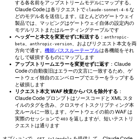
する各名前をアップストリームモデルにマップする。
Claude Code は各リクエストで
な
claude-sonnet-4-6
どのモデル名を送信します。ほとんどのゲートウェイ
製品では、マッピングはゲートウェイ自体の設定内の
モデルリストまたはルーティングテーブルです
ヘッダーと本文を変更せずに転送する
：
anthropic-
、
、およびリクエスト本文を両
beta
anthropic-version
方向で通す。
機能パススルーテーブル
は各機能をそれ
なしで破損するものにマップします
アップストリームエラーを変更せずに返す
：Claude
Code の自動復旧はエラーの文言に一致するため、ゲ
ートウェイ独自のエンベロープでエラーをラップする
と破損します
リクエスト本文 WAF 検査からパスを除外する
：
Claude Code プロンプトはソースコードと XML スタ
イルのタグを含み、クロスサイトスクリプティング本
文ルールに一致します。ゲートウェイの前の WAF は
実際のセッションで
を返しますが、短いテストリ
403
クエストは通ります
オプションで、
を提供して、Claude Code
GET /v1/models