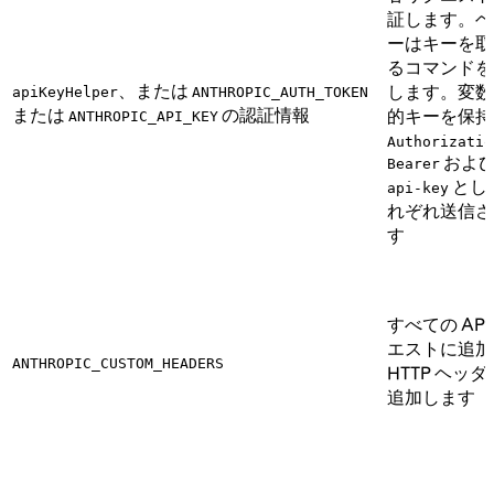
証します。ヘ
ーはキーを取
るコマンドを
、または
します。変数
apiKeyHelper
ANTHROPIC_AUTH_TOKEN
または
の認証情報
的キーを保持
ANTHROPIC_API_KEY
Authorizatio
およ
Bearer
とし
api-key
れぞれ送信さ
す
すべての API
エストに追加
ANTHROPIC_CUSTOM_HEADERS
HTTP ヘッ
追加します