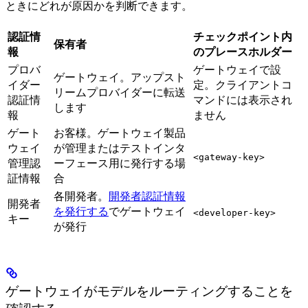
ときにどれが原因かを判断できます。
認証情
チェックポイント内
保有者
報
のプレースホルダー
プロバ
ゲートウェイで設
ゲートウェイ。アップスト
イダー
定。クライアントコ
リームプロバイダーに転送
認証情
マンドには表示され
します
報
ません
ゲート
お客様。ゲートウェイ製品
ウェイ
が管理またはテストインタ
<gateway-key>
管理認
ーフェース用に発行する場
証情報
合
各開発者。
開発者認証情報
開発者
を発行する
でゲートウェイ
<developer-key>
キー
が発行
ゲートウェイがモデルをルーティングすることを