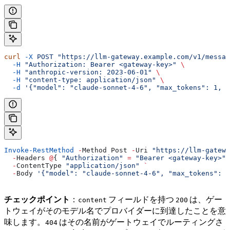
curl
 -X
 POST
 "https://llm-gateway.example.com/v1/messag
  -H
 "Authorization: Bearer <gateway-key>"
 \
  -H
 "anthropic-version: 2023-06-01"
 \
  -H
 "content-type: application/json"
 \
  -d
 '{"model": "claude-sonnet-4-6", "max_tokens": 1, "
Invoke-RestMethod
 -
Method Post 
-
Uri 
"https://llm-gatewa
  -
Headers 
@
{ 
"Authorization"
 =
 "Bearer <gateway-key>"
;
  -
ContentType 
"application/json"
 `
  -
Body 
'{"model": "claude-sonnet-4-6", "max_tokens": 1
チェックポイント
：
フィールドを持つ
は、ゲー
content
200
トウェイがそのモデル名でプロバイダーに到達したことを意
味します。
はその名前がゲートウェイでルーティングさ
404