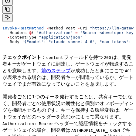
Invoke-RestMethod
 -
Method Post 
-
Uri 
"https://llm-gatewa
  -
Headers 
@
{ 
"Authorization"
 =
 "Bearer <developer-key>
  -
ContentType 
"application/json"
 `
  -
Body 
'{"model": "claude-sonnet-4-6", "max_tokens": 1
チェックポイント
：
フィールドを持つ
は、開発
content
200
者キーがゲートウェイに到達し、ゲートウェイが転送するこ
とを意味します。
前のステップ
が成功したときにここで
401
が表示される場合は、開発者キーが間違っているか、ゲート
ウェイでまだ有効になっていないことを意味します。
開発者ごとに 1 つのキーを発行することは、共有キーではな
く、開発者ごとの使用状況の属性化と個別のオフボーディン
グを機能させるものです。キーを保持する環境変数は、ゲー
トウェイがどのヘッダーを読むかによって異なります。
ヘッダーで認証情報をチェックする
Authorization: Bearer
ゲートウェイの場合、開発者は
でキ
ANTHROPIC_AUTH_TOKEN