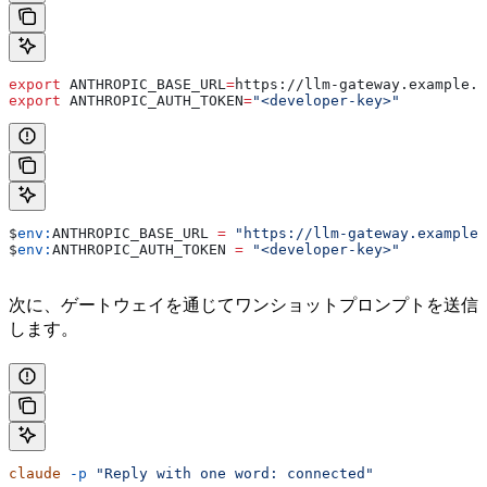
export
 ANTHROPIC_BASE_URL
=
https
://
llm-gateway
.
example
.
c
export
 ANTHROPIC_AUTH_TOKEN
=
"<developer-key>"
$
env:
ANTHROPIC_BASE_URL
 =
 "https://llm-gateway.example.
$
env:
ANTHROPIC_AUTH_TOKEN
 =
 "<developer-key>"
次に、ゲートウェイを通じてワンショットプロンプトを送信
します。
claude
 -p
 "Reply with one word: connected"