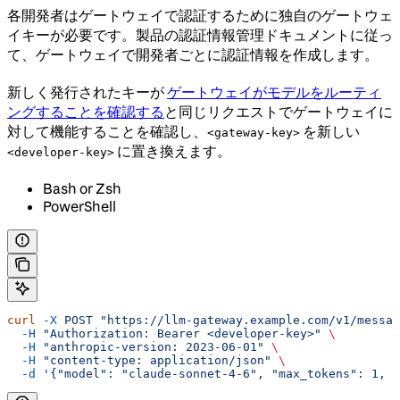
各開発者はゲートウェイで認証するために独自のゲートウェ
イキーが必要です。製品の認証情報管理ドキュメントに従っ
て、ゲートウェイで開発者ごとに認証情報を作成します。
新しく発行されたキーが
ゲートウェイがモデルをルーティ
ングすることを確認する
と同じリクエストでゲートウェイに
対して機能することを確認し、
を新しい
<gateway-key>
に置き換えます。
<developer-key>
Bash or Zsh
PowerShell
curl
 -X
 POST
 "https://llm-gateway.example.com/v1/messag
  -H
 "Authorization: Bearer <developer-key>"
 \
  -H
 "anthropic-version: 2023-06-01"
 \
  -H
 "content-type: application/json"
 \
  -d
 '{"model": "claude-sonnet-4-6", "max_tokens": 1, "