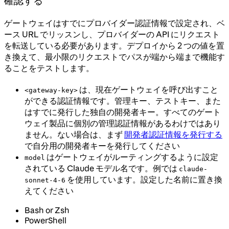
確認する
ゲートウェイはすでにプロバイダー認証情報で設定され、ベ
ース URL でリッスンし、プロバイダーの API にリクエスト
を転送している必要があります。デプロイから 2 つの値を置
き換えて、最小限のリクエストでパスが端から端まで機能す
ることをテストします。
は、現在ゲートウェイを呼び出すこと
<gateway-key>
ができる認証情報です。管理キー、テストキー、また
はすでに発行した独自の開発者キー。すべてのゲート
ウェイ製品に個別の管理認証情報があるわけではあり
ません。ない場合は、まず
開発者認証情報を発行する
で自分用の開発者キーを発行してください
はゲートウェイがルーティングするように設定
model
されている Claude モデル名です。例では
claude-
を使用しています。設定した名前に置き換
sonnet-4-6
えてください
Bash or Zsh
PowerShell