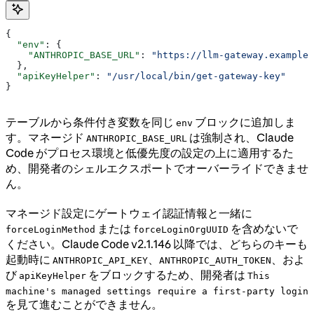
{
  "env"
: {
    "ANTHROPIC_BASE_URL"
: 
"https://llm-gateway.example.
  },
  "apiKeyHelper"
: 
"/usr/local/bin/get-gateway-key"
}
テーブルから条件付き変数を同じ
ブロックに追加しま
env
す。マネージド
は強制され、Claude
ANTHROPIC_BASE_URL
Code がプロセス環境と低優先度の設定の上に適用するた
め、開発者のシェルエクスポートでオーバーライドできませ
ん。
マネージド設定にゲートウェイ認証情報と一緒に
または
を含めないで
forceLoginMethod
forceLoginOrgUUID
ください。Claude Code v2.1.146 以降では、どちらのキーも
起動時に
、
、およ
ANTHROPIC_API_KEY
ANTHROPIC_AUTH_TOKEN
び
をブロックするため、開発者は
apiKeyHelper
This
machine's managed settings require a first-party login
を見て進むことができません。