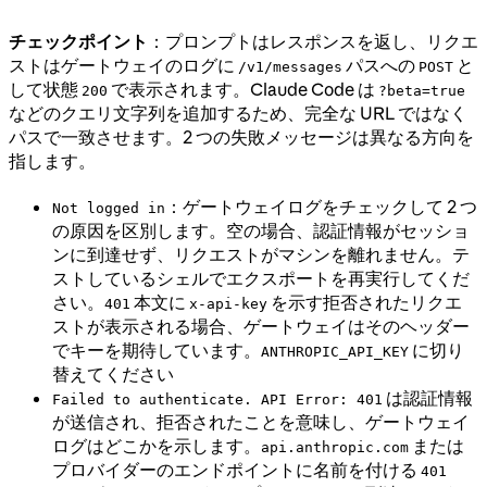
チェックポイント
：プロンプトはレスポンスを返し、リクエ
ストはゲートウェイのログに
パスへの
と
/v1/messages
POST
して状態
で表示されます。Claude Code は
200
?beta=true
などのクエリ文字列を追加するため、完全な URL ではなく
パスで一致させます。2 つの失敗メッセージは異なる方向を
指します。
：ゲートウェイログをチェックして 2 つ
Not logged in
の原因を区別します。空の場合、認証情報がセッショ
ンに到達せず、リクエストがマシンを離れません。テ
ストしているシェルでエクスポートを再実行してくだ
さい。
本文に
を示す拒否されたリクエ
401
x-api-key
ストが表示される場合、ゲートウェイはそのヘッダー
でキーを期待しています。
に切り
ANTHROPIC_API_KEY
替えてください
は認証情報
Failed to authenticate. API Error: 401
が送信され、拒否されたことを意味し、ゲートウェイ
ログはどこかを示します。
または
api.anthropic.com
プロバイダーのエンドポイントに名前を付ける
401