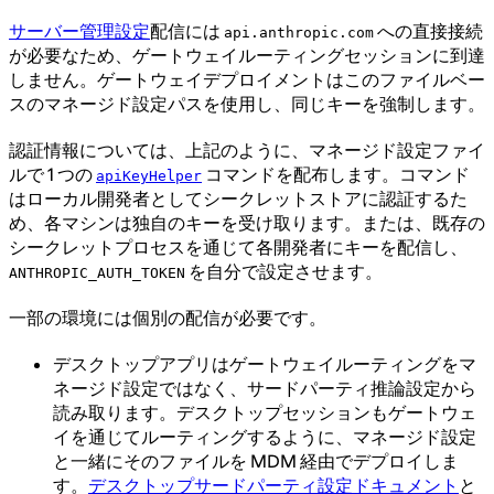
サーバー管理設定
配信には
への直接接続
api.anthropic.com
が必要なため、ゲートウェイルーティングセッションに到達
しません。ゲートウェイデプロイメントはこのファイルベー
スのマネージド設定パスを使用し、同じキーを強制します。
認証情報については、上記のように、マネージド設定ファイ
ルで 1 つの
コマンドを配布します。コマンド
apiKeyHelper
はローカル開発者としてシークレットストアに認証するた
め、各マシンは独自のキーを受け取ります。または、既存の
シークレットプロセスを通じて各開発者にキーを配信し、
を自分で設定させます。
ANTHROPIC_AUTH_TOKEN
一部の環境には個別の配信が必要です。
デスクトップアプリはゲートウェイルーティングをマ
ネージド設定ではなく、サードパーティ推論設定から
読み取ります。デスクトップセッションもゲートウェ
イを通じてルーティングするように、マネージド設定
と一緒にそのファイルを MDM 経由でデプロイしま
す。
デスクトップサードパーティ設定ドキュメント
と