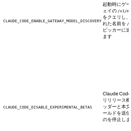
起動時にゲー
ェイの
/v1/m
をクエリし、
CLAUDE_CODE_ENABLE_GATEWAY_MODEL_DISCOVERY
れた名前を
/
ピッカーに追
ます
Claude Cod
リリリース機
ッダーと本文
CLAUDE_CODE_DISABLE_EXPERIMENTAL_BETAS
ールドを送信
のを停止しま