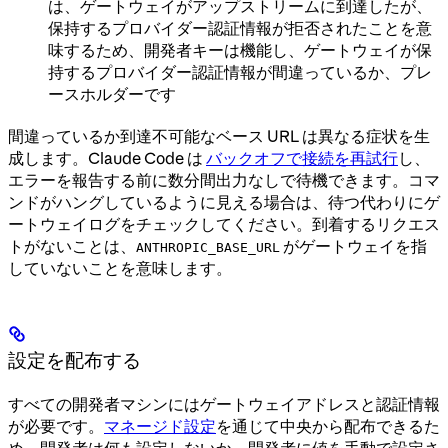
は、ゲートウェイがアップストリームに到達したが、
保持するプロバイダー認証情報が拒否されたことを意
味するため、開発者キーは機能し、ゲートウェイが保
持するプロバイダー認証情報が間違っているか、プレ
ースホルダーです
間違っているか到達不可能なベース URL は異なる症状を生
成します。Claude Code は
バックオフで接続を再試行
し、
エラーを報告する前に数分間出力なしで待機できます。コマ
ンドがハングしているように見える場合は、待つ代わりにゲ
ートウェイログをチェックしてください。到着するリクエス
トがないことは、
がゲートウェイを指
ANTHROPIC_BASE_URL
していないことを意味します。
設定を配布する
すべての開発者マシンにはゲートウェイアドレスと認証情報
が必要です。
マネージド設定
を通じて中央から配布できるた
め、開発者は何も設定しないか、開発者に値を手動で設定さ