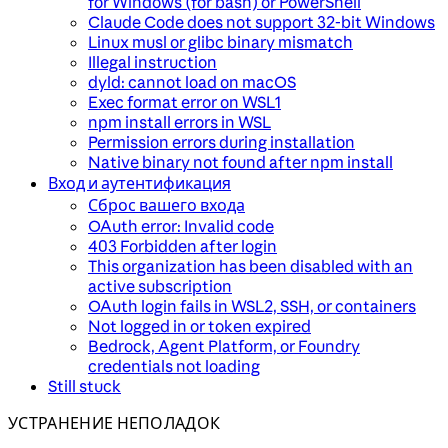
for Windows (for bash) or PowerShell
Claude Code does not support 32-bit Windows
Linux musl or glibc binary mismatch
Illegal instruction
dyld: cannot load on macOS
Exec format error on WSL1
npm install errors in WSL
Permission errors during installation
Native binary not found after npm install
Вход и аутентификация
Сброс вашего входа
OAuth error: Invalid code
403 Forbidden after login
This organization has been disabled with an
active subscription
OAuth login fails in WSL2, SSH, or containers
Not logged in or token expired
Bedrock, Agent Platform, or Foundry
credentials not loading
Still stuck
УСТРАНЕНИЕ НЕПОЛАДОК