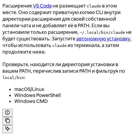
Расширение
VS Code
не размещает
в этом
claude
месте. Оно содержит приватную копию CLI внутри
директории расширения для своей собственной
панели чата и не добавляет её в PATH. Если вы
установили только расширение,
не
~/.local/bin/claude
будет существовать. Запустите
автономную установку
,
чтобы использовать
из терминала, а затем
claude
продолжите ниже.
Проверьте, находится ли директория установки в
вашем PATH, перечислив записи PATH и фильтруя по
:
local/bin
macOS/Linux
Windows PowerShell
Windows CMD