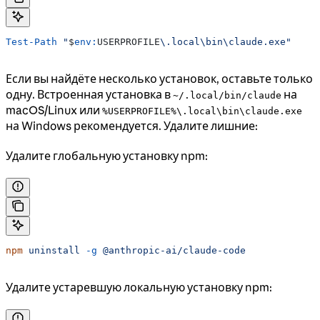
Test-Path
 "
$
env:
USERPROFILE
\.local\bin\claude.exe"
Если вы найдёте несколько установок, оставьте только
одну. Встроенная установка в
на
~/.local/bin/claude
macOS/Linux или
%USERPROFILE%\.local\bin\claude.exe
на Windows рекомендуется. Удалите лишние:
Удалите глобальную установку npm:
npm
 uninstall
 -g
 @anthropic-ai/claude-code
Удалите устаревшую локальную установку npm: