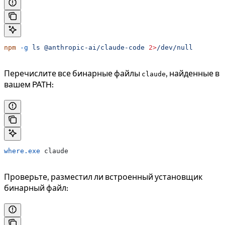
npm
 -g
 ls
 @anthropic-ai/claude-code
 2>
/dev/null
Перечислите все бинарные файлы
, найденные в
claude
вашем PATH:
where.exe
 claude
Проверьте, разместил ли встроенный установщик
бинарный файл: