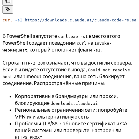
curl
 -sI
 https://downloads.claude.ai/claude-code-releas
В PowerShell запустите
вместо этого.
curl.exe -sI
PowerShell создаёт псевдоним
на
curl
Invoke-
, который отклоняет флаги
.
WebRequest
-sI
Строка
означает, что вы достигли сервера.
HTTP/2 200
Если вы видите отсутствие вывода,
Could not resolve
или timeout соединения, ваша сеть блокирует
host
соединение. Распространённые причины:
Корпоративные брандмауэры или прокси,
блокирующие
downloads.claude.ai
Региональные ограничения сети: попробуйте
VPN или альтернативную сеть
Проблемы TLS/SSL: обновите сертификаты CA
вашей системы или проверьте, настроен ли
HTTPS_PROXY