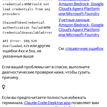
или
Amazon Bedrock, Google
credentials
Could not
Cloud’s Agent Platform
load credentials from any
или Microsoft Foundry
providers
Учетные данные
ChainedTokenCredential
Amazon Bedrock, Google
или
authentication failed
Cloud’s Agent Platform
CredentialUnavailableError
или Microsoft Foundry
,
API Error: 500
529
,
или другие
Overloaded
429
См.
справочник ошибок
ошибки 4xx и 5xx, не
указанные выше
Если вашей проблемы нет в списке, выполните
диагностические проверки ниже, чтобы сузить
причину.
Если вы предпочитаете полностью избежать
терминала,
Claude Code Desktop app
позволяет вам