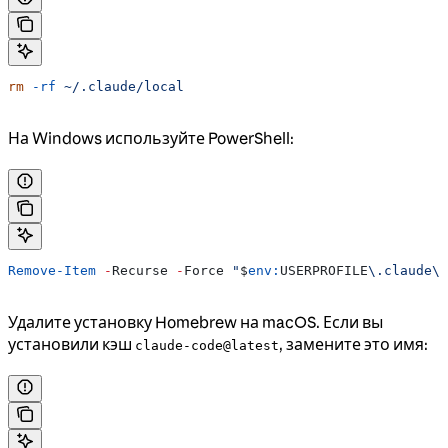
rm
 -rf
 ~/.claude/local
На Windows используйте PowerShell:
Remove-Item
 -
Recurse 
-
Force 
"
$
env:
USERPROFILE
\.claude\l
Удалите установку Homebrew на macOS. Если вы
установили кэш
, замените это имя:
claude-code@latest