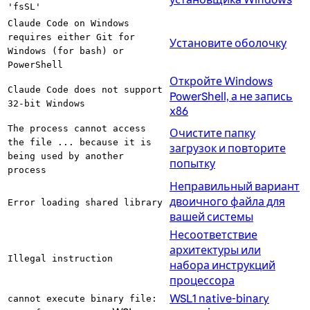
'fsSL'
Claude Code on Windows
requires either Git for
Установите оболочку
Windows (for bash) or
PowerShell
Откройте Windows
Claude Code does not support
PowerShell, а не запись
32-bit Windows
x86
The process cannot access
Очистите папку
the file ... because it is
загрузок и повторите
being used by another
попытку
process
Неправильный вариант
двоичного файла для
Error loading shared library
вашей системы
Несоответствие
архитектуры или
Illegal instruction
набора инструкций
процессора
WSL1 native-binary
cannot execute binary file: