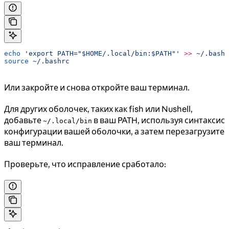
echo
 'export PATH="$HOME/.local/bin:$PATH"'
 >>
 ~/.bashr
source
 ~/.bashrc
Или закройте и снова откройте ваш терминал.
Для других оболочек, таких как fish или Nushell,
добавьте
в ваш PATH, используя синтаксис
~/.local/bin
конфигурации вашей оболочки, а затем перезагрузите
ваш терминал.
Проверьте, что исправление сработало: