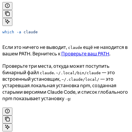
which
 -a
 claude
Если это ничего не выводит,
ещё не находится в
claude
вашем PATH. Вернитесь к
Проверьте ваш PATH
.
Проверьте три места, откуда может поступить
бинарный файл
.
— это
claude
~/.local/bin/claude
встроенный установщик,
— это
~/.claude/local/
устаревшая локальная установка npm, созданная
старыми версиями Claude Code, и список глобального
npm показывает установку
:
-g