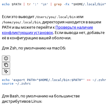
echo
 $PATH
 |
 tr
 ':'
 '\n'
 |
 grep
 -Fx
 "
$HOME
/.local/bin"
Если это выводит
или
/Users/you/.local/bin
, директория находится в вашем
/home/you/.local/bin
PATH и вы можете перейти к
Проверьте наличие
конфликтующих установок
. Если вывода нет, добавьте
её в конфигурацию вашей оболочки.
Для Zsh, по умолчанию на macOS:
echo
 'export PATH="$HOME/.local/bin:$PATH"'
 >>
 ~/.zshrc
source
 ~/.zshrc
Для Bash, по умолчанию на большинстве
дистрибутивов Linux: