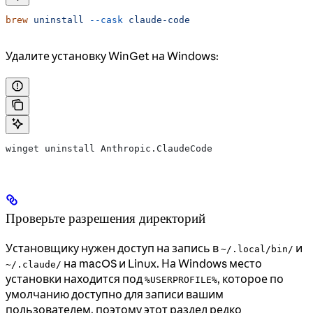
brew
 uninstall
 --cask
 claude-code
Удалите установку WinGet на Windows:
winget uninstall Anthropic.ClaudeCode
Проверьте разрешения директорий
Установщику нужен доступ на запись в
и
~/.local/bin/
на macOS и Linux. На Windows место
~/.claude/
установки находится под
, которое по
%USERPROFILE%
умолчанию доступно для записи вашим
пользователем, поэтому этот раздел редко