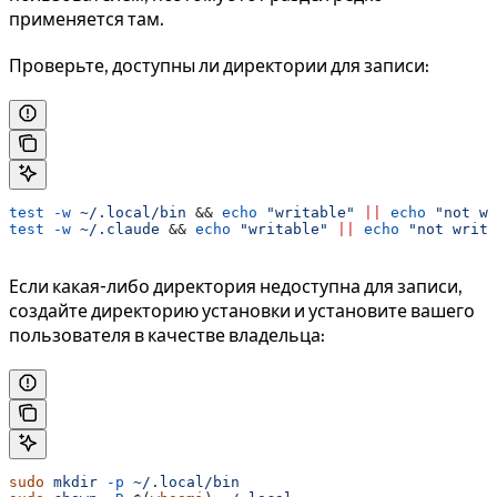
применяется там.
Проверьте, доступны ли директории для записи:
test
 -w
 ~/.local/bin
 && 
echo
 "writable"
 ||
 echo
 "not wr
test
 -w
 ~/.claude
 && 
echo
 "writable"
 ||
 echo
 "not writa
Если какая-либо директория недоступна для записи,
создайте директорию установки и установите вашего
пользователя в качестве владельца:
sudo
 mkdir
 -p
 ~/.local/bin