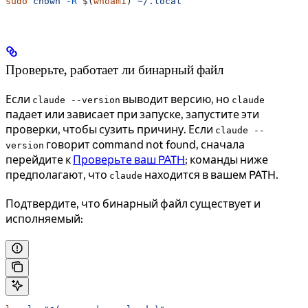
sudo
 chown
 -R
 $(
whoami
) 
~/.local
Проверьте, работает ли бинарный файл
Если
выводит версию, но
claude --version
claude
падает или зависает при запуске, запустите эти
проверки, чтобы сузить причину. Если
claude --
говорит command not found, сначала
version
перейдите к
Проверьте ваш PATH
; команды ниже
предполагают, что
находится в вашем PATH.
claude
Подтвердите, что бинарный файл существует и
исполняемый: