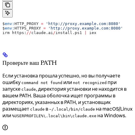
$
env:
HTTP_PROXY
 =
 'http://proxy.example.com:8080'
$
env:
HTTPS_PROXY
 =
 'http://proxy.example.com:8080'
irm https:
//
claude.ai
/
install.ps1 
|
 iex
Проверьте ваш PATH
Если установка прошла успешно, но вы получаете
ошибку
или
при
command not found
not recognized
запуске
, директория установки не находится в
claude
вашем PATH. Ваша оболочка ищет программы в
директориях, указанных в PATH, и установщик
размещает
в
на macOS/Linux
claude
~/.local/bin/claude
или
на Windows.
%USERPROFILE%\.local\bin\claude.exe