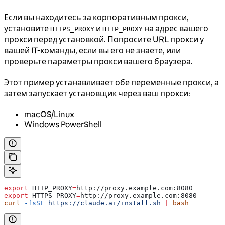
Если вы находитесь за корпоративным прокси,
установите
и
на адрес вашего
HTTPS_PROXY
HTTP_PROXY
прокси перед установкой. Попросите URL прокси у
вашей IT-команды, если вы его не знаете, или
проверьте параметры прокси вашего браузера.
Этот пример устанавливает обе переменные прокси, а
затем запускает установщик через ваш прокси:
macOS/Linux
Windows PowerShell
export
 HTTP_PROXY
=
http
://
proxy
.
example
.
com
:
8080
export
 HTTPS_PROXY
=
http
://
proxy
.
example
.
com
:
8080
curl
 -fsSL
 https://claude.ai/install.sh
 |
 bash