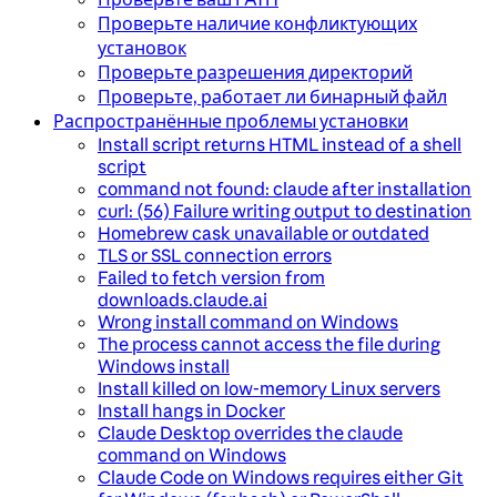
Проверьте наличие конфликтующих
установок
Проверьте разрешения директорий
Проверьте, работает ли бинарный файл
Распространённые проблемы установки
Install script returns HTML instead of a shell
script
command not found: claude after installation
curl: (56) Failure writing output to destination
Homebrew cask unavailable or outdated
TLS or SSL connection errors
Failed to fetch version from
downloads.claude.ai
Wrong install command on Windows
The process cannot access the file during
Windows install
Install killed on low-memory Linux servers
Install hangs in Docker
Claude Desktop overrides the claude
command on Windows
Claude Code on Windows requires either Git