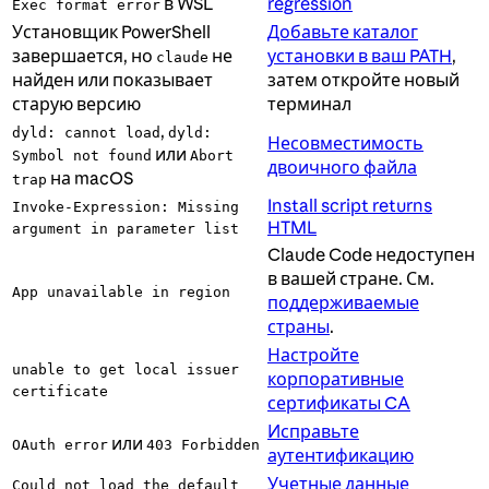
в WSL
regression
Exec format error
Установщик PowerShell
Добавьте каталог
завершается, но
не
установки в ваш PATH
,
claude
найден или показывает
затем откройте новый
старую версию
терминал
,
dyld: cannot load
dyld:
Несовместимость
или
Symbol not found
Abort
двоичного файла
на macOS
trap
Install script returns
Invoke-Expression: Missing
HTML
argument in parameter list
Claude Code недоступен
в вашей стране. См.
App unavailable in region
поддерживаемые
страны
.
Настройте
unable to get local issuer
корпоративные
certificate
сертификаты CA
Исправьте
или
OAuth error
403 Forbidden
аутентификацию
Учетные данные
Could not load the default