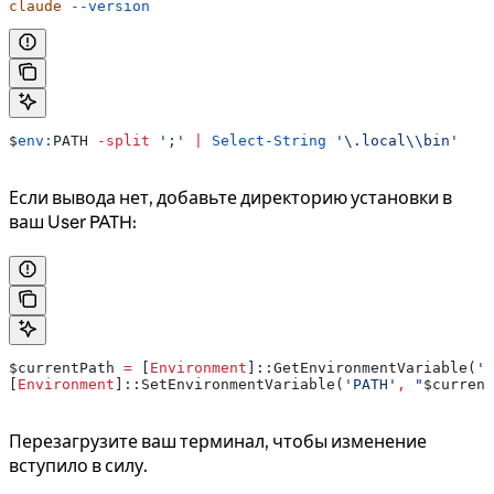
claude
 --version
$
env:
PATH
 -split
 ';'
 |
 Select-String
 '\.local\\bin'
Если вывода нет, добавьте директорию установки в
ваш User PATH:
$currentPath
 =
 [
Environment
]::GetEnvironmentVariable(
'P
[
Environment
]::SetEnvironmentVariable(
'PATH'
,
 "
$current
Перезагрузите ваш терминал, чтобы изменение
вступило в силу.