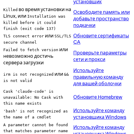
установщик
во время установки на
Killed
Освободите память или
Linux, или
Installation was
добавьте пространство
killed before it could
подкачки
finish (exit code 137)
или
Обновите сертификаты
TLS connect error
SSL/TLS
CA
secure channel
или
Failed to fetch version
Проверьте параметры
невозможно достичь
сети и прокси
сервера загрузки
Используйте
или
irm is not recognized
&&
правильную команду
is not valid
для вашей оболочки
Cask 'claude-code' is
Обновите Homebrew
unavailable: No Cask with
this name exists
Используйте команду
'bash' is not recognized as
установщика Windows
the name of a cmdlet
A parameter cannot be found
Используйте команду
that matches parameter name
установщика Windows