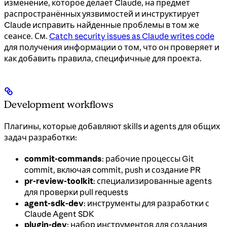
изменение, которое делает Claude, на предмет
распространённых уязвимостей и инструктирует
Claude исправить найденные проблемы в том же
сеансе. См.
Catch security issues as Claude writes code
для получения информации о том, что он проверяет и
как добавить правила, специфичные для проекта.
Development workflows
Плагины, которые добавляют skills и agents для общих
задач разработки:
commit-commands
: рабочие процессы Git
commit, включая commit, push и создание PR
pr-review-toolkit
: специализированные agents
для проверки pull requests
agent-sdk-dev
: инструменты для разработки с
Claude Agent SDK
plugin-dev
: набор инструментов для создания