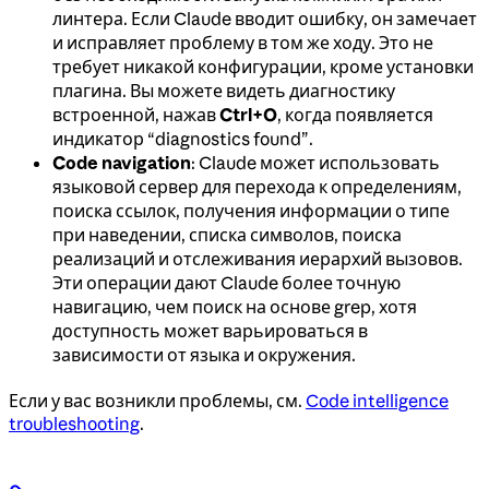
линтера. Если Claude вводит ошибку, он замечает
и исправляет проблему в том же ходу. Это не
требует никакой конфигурации, кроме установки
плагина. Вы можете видеть диагностику
встроенной, нажав
Ctrl+O
, когда появляется
индикатор “diagnostics found”.
Code navigation
: Claude может использовать
языковой сервер для перехода к определениям,
поиска ссылок, получения информации о типе
при наведении, списка символов, поиска
реализаций и отслеживания иерархий вызовов.
Эти операции дают Claude более точную
навигацию, чем поиск на основе grep, хотя
доступность может варьироваться в
зависимости от языка и окружения.
Если у вас возникли проблемы, см.
Code intelligence
troubleshooting
.