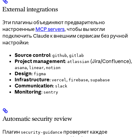
External integrations
Эти плагины объединяют предварительно
настроенные
MCP servers
, чтобы вы могли
подключить Claude к внешним сервисам без ручной
настройки:
Source control
:
,
github
gitlab
Project management
:
(Jira/Confluence),
atlassian
,
,
asana
linear
notion
Design
:
figma
Infrastructure
:
,
,
vercel
firebase
supabase
Communication
:
slack
Monitoring
:
sentry
Automatic security review
Плагин
проверяет каждое
security-guidance