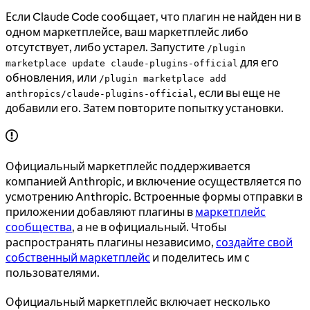
Если Claude Code сообщает, что плагин не найден ни в
одном маркетплейсе, ваш маркетплейс либо
отсутствует, либо устарел. Запустите
/plugin
для его
marketplace update claude-plugins-official
обновления, или
/plugin marketplace add
, если вы еще не
anthropics/claude-plugins-official
добавили его. Затем повторите попытку установки.
Официальный маркетплейс поддерживается
компанией Anthropic, и включение осуществляется по
усмотрению Anthropic. Встроенные формы отправки в
приложении добавляют плагины в
маркетплейс
сообщества
, а не в официальный. Чтобы
распространять плагины независимо,
создайте свой
собственный маркетплейс
и поделитесь им с
пользователями.
Официальный маркетплейс включает несколько