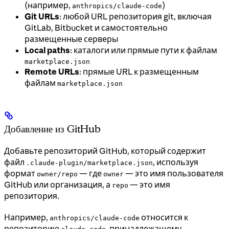
(например,
)
anthropics/claude-code
Git URLs
: любой URL репозитория git, включая
GitLab, Bitbucket и самостоятельно
размещенные серверы
Local paths
: каталоги или прямые пути к файлам
marketplace.json
Remote URLs
: прямые URL к размещенным
файлам
marketplace.json
Добавление из GitHub
Добавьте репозиторий GitHub, который содержит
файл
, используя
.claude-plugin/marketplace.json
формат
— где
— это имя пользователя
owner/repo
owner
GitHub или организация, а
— это имя
repo
репозитория.
Например,
относится к
anthropics/claude-code
репозиторию
, принадлежащему