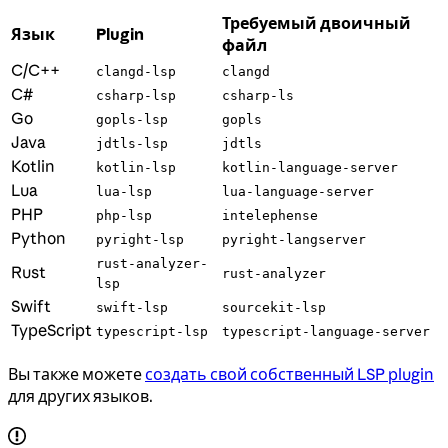
Требуемый двоичный
Язык
Plugin
файл
C/C++
clangd-lsp
clangd
C#
csharp-lsp
csharp-ls
Go
gopls-lsp
gopls
Java
jdtls-lsp
jdtls
Kotlin
kotlin-lsp
kotlin-language-server
Lua
lua-lsp
lua-language-server
PHP
php-lsp
intelephense
Python
pyright-lsp
pyright-langserver
rust-analyzer-
Rust
rust-analyzer
lsp
Swift
swift-lsp
sourcekit-lsp
TypeScript
typescript-lsp
typescript-language-server
Вы также можете
создать свой собственный LSP plugin
для других языков.