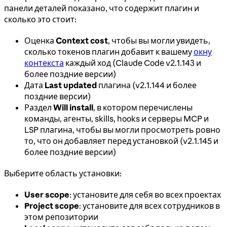
панели деталей показано, что содержит плагин и
сколько это стоит:
Оценка
Context cost
, чтобы вы могли увидеть,
сколько токенов плагин добавит к вашему
окну
контекста
каждый ход (Claude Code v2.1.143 и
более поздние версии)
Дата
Last updated
плагина (v2.1.144 и более
поздние версии)
Раздел
Will install
, в котором перечислены
команды, агенты, skills, hooks и серверы MCP и
LSP плагина, чтобы вы могли просмотреть ровно
то, что он добавляет перед установкой (v2.1.145 и
более поздние версии)
Выберите область установки:
User scope
: установите для себя во всех проектах
Project scope
: установите для всех сотрудников в
этом репозитории