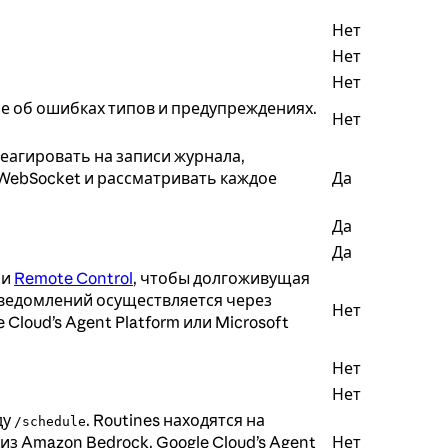
Нет
Нет
Нет
ие об ошибках типов и предупреждениях.
Нет
реагировать на записи журнала,
WebSocket и рассматривать каждое
Да
Да
Да
ии
Remote Control
, чтобы долгоживущая
-уведомлений осуществляется через
Нет
Cloud’s Agent Platform или Microsoft
Нет
Нет
ду
. Routines находятся на
/schedule
 из Amazon Bedrock, Google Cloud’s Agent
Нет