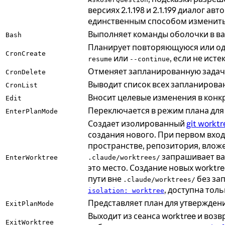
версиях 2.1.198 и 2.1.199 диалог 
единственным способом изменить
Выполняет команды оболочки в ва
Bash
Планирует повторяющуюся или одн
CronCreate
или
, если не исте
resume
--continue
Отменяет запланированную задачу
CronDelete
Выводит список всех запланирован
CronList
Вносит целевые изменения в конк
Edit
Переключается в режим плана для
EnterPlanMode
Создает изолированный
git worktr
создания нового. При первом вхо
пространстве, репозитория, вложе
запрашивает ваш
EnterWorktree
.claude/worktrees/
это место. Создание новых worktre
пути вне
без зап
.claude/worktrees/
, доступна тол
isolation: worktree
Представляет план для утвержден
ExitPlanMode
Выходит из сеанса worktree и воз
ExitWorktree