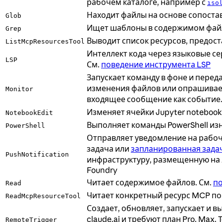
рабочем каталоге, например с
iso
Находит файлы на основе сопоста
Glob
Ищет шаблоны в содержимом файл
Grep
Выводит список ресурсов, предо
ListMcpResourcesTool
Интеллект кода через языковые се
LSP
См.
поведение инструмента LSP
Запускает команду в фоне и перед
изменения файлов или опрашиваем
Monitor
входящее сообщение как событие.
Изменяет ячейки Jupyter notebook
NotebookEdit
Выполняет команды PowerShell из
PowerShell
Отправляет уведомление на рабоч
задача или
запланированная зада
PushNotification
инфраструктуру, размещенную на An
Foundry
Читает содержимое файлов. См.
по
Read
Читает конкретный ресурс MCP по
ReadMcpResourceTool
Создает, обновляет, запускает и 
claude.ai и требуют план Pro, Max,
RemoteTrigger