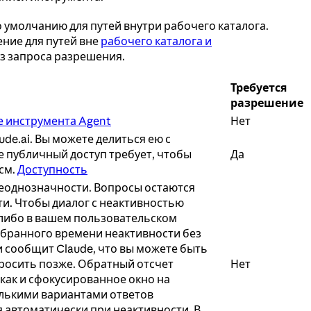
умолчанию для путей внутри рабочего каталога.
ние для путей вне
рабочего каталога и
з запроса разрешения.
Требуется
разрешение
 инструмента Agent
Нет
ude.ai. Вы можете делиться ею с
е публичный доступ требует, чтобы
Да
 см.
Доступность
неоднозначности. Вопросы остаются
ти. Чтобы диалог с неактивностью
либо в вашем пользовательском
ыбранного времени неактивности без
и сообщит Claude, что вы можете быть
просить позже. Обратный отсчет
Нет
 как и сфокусированное окно на
олькими вариантами ответов
я автоматически при неактивности. В