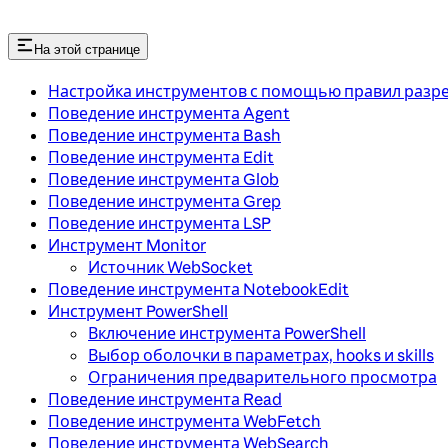
На этой странице
Настройка инструментов с помощью правил разр
Поведение инструмента Agent
Поведение инструмента Bash
Поведение инструмента Edit
Поведение инструмента Glob
Поведение инструмента Grep
Поведение инструмента LSP
Инструмент Monitor
Источник WebSocket
Поведение инструмента NotebookEdit
Инструмент PowerShell
Включение инструмента PowerShell
Выбор оболочки в параметрах, hooks и skills
Ограничения предварительного просмотра
Поведение инструмента Read
Поведение инструмента WebFetch
Поведение инструмента WebSearch