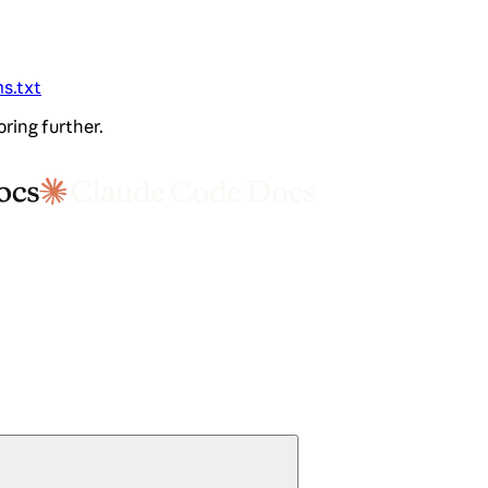
ms.txt
oring further.