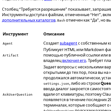
Столбец “Требуется разрешение” показывает, запрашив
Инструменты доступа к файлам, отмеченные “Нет”, вк
дополнительных каталогов
.
отмечен как “Да”, но 
Bash
Инструмент
Описание
Создает
subagent
с собственным к
Agent
Публикует HTML или Markdown фа
помощью публичной ссылки или вну
Artifact
владелец
включил его
. Требует пл
Задает вопросы с несколькими ва
открытыми до тех пор, пока вы на
продолжался автоматически, уст
, либо из строки
Ques
settings.json
ввода диалог закроется самостоят
вдали от клавиатуры, поэтому Cla
AskUserQuestion
появляется в течение последних 2
терминалах, которые сообщают о 
; подсказки разреш
AskUserQuestion