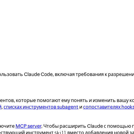
льзовать Claude Code, включая требования к разрешени
ментов, которые помогают ему понять и изменить вашу к
й
,
списках инструментов subagent
и
сопоставителях hook
лючите
MCP server
. Чтобы расширить Claude с помощью 
ществующий инструмент
вместо добавления новой з
Skill