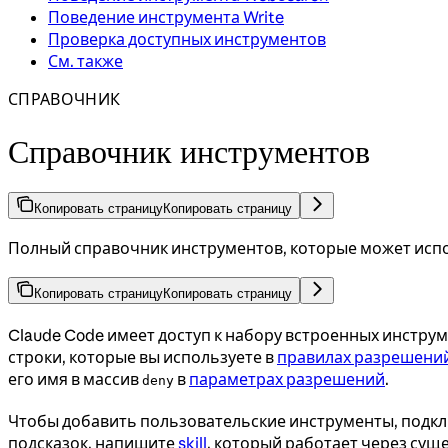
Поведение инструмента Write
Проверка доступных инструментов
См. также
СПРАВОЧНИК
Справочник инструментов
Копировать страницу
Копировать страницу
Полный справочник инструментов, которые может испо
Копировать страницу
Копировать страницу
Claude Code имеет доступ к набору встроенных инстру
строки, которые вы используете в
правилах разрешени
его имя в массив
в
параметрах разрешений
.
deny
Чтобы добавить пользовательские инструменты, подк
подсказок, напишите
skill
, который работает через су