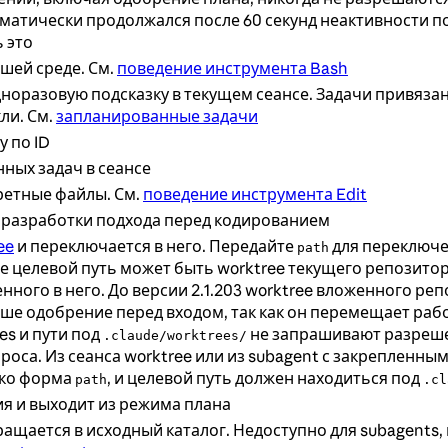
автоматически продолжался после 60 секунд неактивности 
 это
шей среде. См.
поведение инструмента Bash
оразовую подсказку в текущем сеансе. Задачи привязан
кли. См.
запланированные задачи
 по ID
ных задач в сеансе
ретные файлы. См.
поведение инструмента Edit
 разработки подхода перед кодированием
ee
и переключается в него. Передайте
для переключе
path
де целевой путь может быть worktree текущего репозит
нного в него. До версии 2.1.203 worktree вложенного ре
е одобрение перед входом, так как он перемещает рабоч
es и пути под
не запрашивают разрешени
.claude/worktrees/
роса. Из сеанса worktree или из subagent с закрепленн
ько форма
, и целевой путь должен находиться под
path
.cl
ия и выходит из режима плана
вращается в исходный каталог. Недоступно для subagents