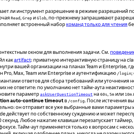
ает ли инструмент разрешение в режиме разрешений по 
лючая
,
и
, по-прежнему запрашивают разреше
Read
Grep
Glob
выполняет встроенный набор
команд только для чтения
бе
онтекстным окном для выполнения задачи. См.
поведение
йл как
artifact
: приватную интерактивную страницу на cla
три вашей организации на планах Team и Enterprise, гд
ан Pro, Max, Team или Enterprise и аутентификацию
;
/login
риантами ответов для сбора требований или уточнения 
 них не ответите: по умолчанию нет тайм-аута неактивнос
ановите параметр
на
,
или
askUserQuestionTimeout
60s
5m
10m
tion auto-continue timeout
в
. После истечения в
/config
ельно: он отправит все уже выбранные вами параметры 
ude действует по собственному суждению и может перес
0 секунд. Любое нажатие клавиши перезапускает таймер,
фокусе. Тайм-аут применяется только к вопросам с неск
ений, включая одобрение плана, никогда не разрешаютс