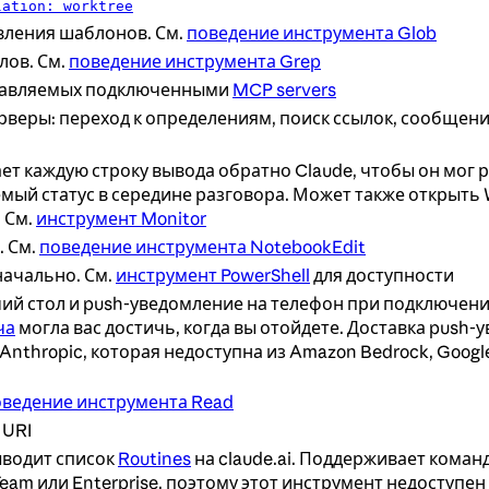
lation: worktree
вления шаблонов. См.
поведение инструмента Glob
ов. См.
поведение инструмента Grep
ставляемых подключенными
MCP servers
рверы: переход к определениям, поиск ссылок, сообщен
ает каждую строку вывода обратно Claude, чтобы он мог 
ый статус в середине разговора. Может также открыть 
 См.
инструмент Monitor
. См.
поведение инструмента NotebookEdit
начально. См.
инструмент PowerShell
для доступности
ий стол и push-уведомление на телефон при подключен
ча
могла вас достичь, когда вы отойдете. Доставка push
thropic, которая недоступна из Amazon Bedrock, Google 
ведение инструмента Read
 URI
выводит список
Routines
на claude.ai. Поддерживает коман
 Team или Enterprise, поэтому этот инструмент недоступен