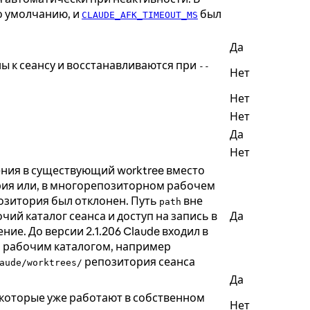
по умолчанию, и
был
CLAUDE_AFK_TIMEOUT_MS
Да
ы к сеансу и восстанавливаются при
--
Нет
Нет
Нет
Да
Нет
ния в существующий worktree вместо
ория или, в многорепозиторном рабочем
позитория был отклонен. Путь
вне
path
ий каталог сеанса и доступ на запись в
Да
е. До версии 2.1.206 Claude входил в
ым рабочим каталогом, например
репозитория сеанса
aude/worktrees/
Да
, которые уже работают в собственном
Нет