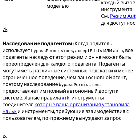
каждый вызов
моделью
инструмента.
См.
Режим Aut
для доступнос
Наследование подагентом:
Когда родитель
использует
,
или
, все
bypassPermissions
acceptEdits
auto
подагенты наследуют этот режим и он не может быть
переопределён для каждого подагента. Подагенты
могут иметь различные системные подсказки и менее
ограниченное поведение, чем ваш основной агент,
поэтому наследование
bypassPermissions
предоставляет им полный автономный доступ к
системе. Явные правила
, инструменты
ask
соединителя
которые ваша организация установила
на
и инструменты, требующие взаимодействия с
ask
пользователем, по-прежнему вынуждают запрос.