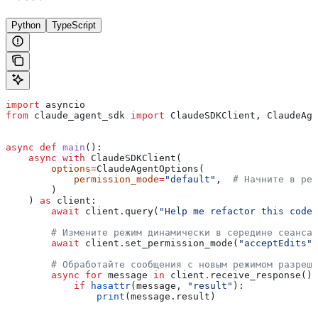
Python
TypeScript
import
 asyncio
from
 claude_agent_sdk 
import
 ClaudeSDKClient, ClaudeAge
async
 def
 main
():
    async
 with
 ClaudeSDKClient(
        options
=
ClaudeAgentOptions(
            permission_mode
=
"default"
,  
# Начните в реж
        )
    ) 
as
 client:
        await
 client.query(
"Help me refactor this code"
        # Измените режим динамически в середине сеанса
        await
 client.set_permission_mode(
"acceptEdits"
)
        # Обработайте сообщения с новым режимом разреше
        async
 for
 message 
in
 client.receive_response():
            if
 hasattr
(message, 
"result"
):
                print
(message.result)