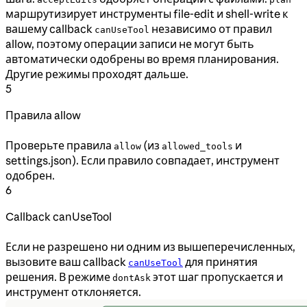
маршрутизирует инструменты file-edit и shell-write к
вашему callback
независимо от правил
canUseTool
allow, поэтому операции записи не могут быть
автоматически одобрены во время планирования.
Другие режимы проходят дальше.
5
Правила allow
Проверьте правила
(из
и
allow
allowed_tools
settings.json). Если правило совпадает, инструмент
одобрен.
6
Callback canUseTool
Если не разрешено ни одним из вышеперечисленных,
вызовите ваш callback
для принятия
canUseTool
решения. В режиме
этот шаг пропускается и
dontAsk
инструмент отклоняется.