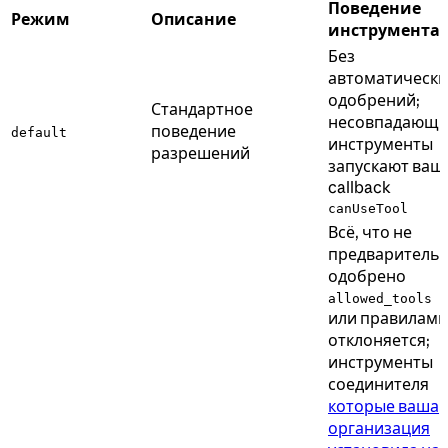
Поведение
Режим
Описание
инструмента
Без
автоматически
одобрений;
Стандартное
несовпадающи
поведение
default
инструменты
разрешений
запускают ваш
callback
canUseTool
Всё, что не
предваритель
одобрено
allowed_tools
или правилами
отклоняется;
инструменты
соединителя
которые ваша
организация