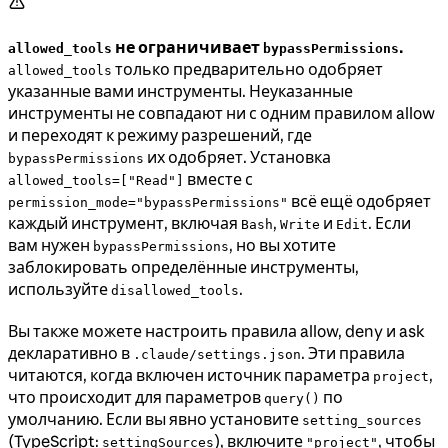
не ограничивает
.
allowed_tools
bypassPermissions
только предварительно одобряет
allowed_tools
указанные вами инструменты. Неуказанные
инструменты не совпадают ни с одним правилом allow
и переходят к режиму разрешений, где
их одобряет. Установка
bypassPermissions
вместе с
allowed_tools=["Read"]
всё ещё одобряет
permission_mode="bypassPermissions"
каждый инструмент, включая
,
и
. Если
Bash
Write
Edit
вам нужен
, но вы хотите
bypassPermissions
заблокировать определённые инструменты,
используйте
.
disallowed_tools
Вы также можете настроить правила allow, deny и ask
декларативно в
. Эти правила
.claude/settings.json
читаются, когда включен источник параметра
,
project
что происходит для параметров
по
query()
умолчанию. Если вы явно установите
setting_sources
(TypeScript:
), включите
, чтобы
settingSources
"project"