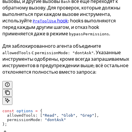
вызовы, и другие вызовы
всё ещё переходят к
Bash
обратному вызову. Для проверок, которые должны
выполняться при каждом вызове инструмента,
используйте
hook
: hooks выполняются
PreToolUse
перед каждым другим шагом, и отказ hook
применяется даже в режиме
.
bypassPermissions
Для заблокированного агента объедините
с
. Указанные
allowedTools
permissionMode: "dontAsk"
инструменты одобрены, кроме всегда запрашиваемых
инструментов в предупреждении выше; всё остальное
отклоняется полностью вместо запроса:
const
 options
 =
 {
  allowedTools:
 [
"Read"
, 
"Glob"
, 
"Grep"
],
  permissionMode:
 "dontAsk"
};