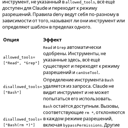
инструмент, не указанный в
, всё ещё
allowed_tools
доступен для Claude и переходит к режиму
разрешений. Правила deny ведут себя по-разному в
зависимости от того, называют ли они инструмент или
определяют шаблон в пределах одного.
Опция
Эффект
и
автоматически
Read
Grep
одобрены. Инструменты, не
allowed_tools=
указанные здесь, всё ещё
["Read", "Grep"]
существуют и переходят к режиму
разрешений и
.
canUseTool
Определение инструмента
Bash
удаляется из запроса. Claude не
disallowed_tools=
видит инструмент и не может
["Bash"]
попытаться его использовать.
остаётся доступным. Вызовы,
Bash
соответствующие
, отклоняются
rm *
в каждом режиме разрешений,
disallowed_tools=
включая
. Другие
["Bash(rm *)"]
bypassPermissions