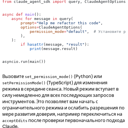
from
 claude_agent_sdk 
import
 query, ClaudeAgentOptions
async
 def
 main
():
    async
 for
 message 
in
 query(
        prompt
=
"Help me refactor this code"
,
        options
=
ClaudeAgentOptions(
            permission_mode
=
"default"
,  
# Установите ре
        ),
    ):
        if
 hasattr
(message, 
"result"
):
            print
(message.result)
asyncio.run(main())
Вызовите
(Python) или
set_permission_mode()
(TypeScript) для изменения
setPermissionMode()
режима в середине сеанса. Новый режим вступает в
силу немедленно для всех последующих запросов
инструментов. Это позволяет вам начать с
ограничительного режима и ослабить разрешения по
мере развития доверия, например переключиться на
после проверки первоначального подхода
acceptEdits
Claude.