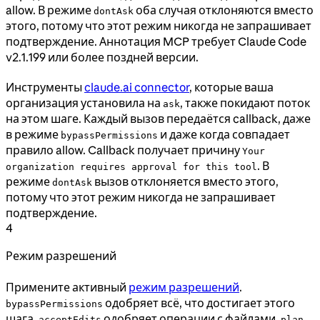
allow. В режиме
оба случая отклоняются вместо
dontAsk
этого, потому что этот режим никогда не запрашивает
подтверждение. Аннотация MCP требует Claude Code
v2.1.199 или более поздней версии.
Инструменты
claude.ai connector
, которые ваша
организация установила на
, также покидают поток
ask
на этом шаге. Каждый вызов передаётся callback, даже
в режиме
и даже когда совпадает
bypassPermissions
правило allow. Callback получает причину
Your
. В
organization requires approval for this tool
режиме
вызов отклоняется вместо этого,
dontAsk
потому что этот режим никогда не запрашивает
подтверждение.
4
Режим разрешений
Примените активный
режим разрешений
.
одобряет всё, что достигает этого
bypassPermissions
шага.
одобряет операции с файлами.
acceptEdits
plan