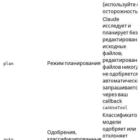
(используйте с
осторожность
Claude
исследует и
планирует без
редактирован
исходных
файлов;
редактирован
Режим планирования
plan
файлов никогд
не одобряется
автоматически
запрашиваетс
через ваш
callback
canUseTool
Классификато
модели
одобряет или
Одобрения,
отклоняет
классифицированные
auto