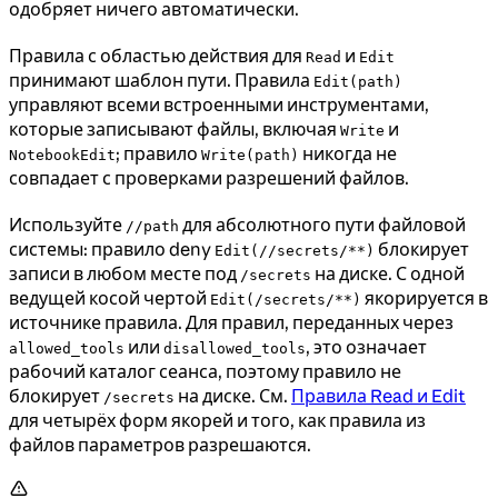
одобряет ничего автоматически.
Правила с областью действия для
и
Read
Edit
принимают шаблон пути. Правила
Edit(path)
управляют всеми встроенными инструментами,
которые записывают файлы, включая
и
Write
; правило
никогда не
NotebookEdit
Write(path)
совпадает с проверками разрешений файлов.
Используйте
для абсолютного пути файловой
//path
системы: правило deny
блокирует
Edit(//secrets/**)
записи в любом месте под
на диске. С одной
/secrets
ведущей косой чертой
якорируется в
Edit(/secrets/**)
источнике правила. Для правил, переданных через
или
, это означает
allowed_tools
disallowed_tools
рабочий каталог сеанса, поэтому правило не
блокирует
на диске. См.
Правила Read и Edit
/secrets
для четырёх форм якорей и того, как правила из
файлов параметров разрешаются.