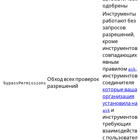
одобрены
Инструменты
работают без
запросов
разрешений,
кроме
инструментов,
совпадающих 
явным
правилом
,
ask
инструментов
Обход всех проверок
соединителя
bypassPermissions
разрешений
которые ваша
организация
установила на
и
ask
инструментов,
требующих
взаимодейств
с пользовател