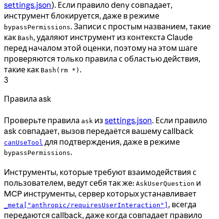
settings.json
). Если правило deny совпадает,
инструмент блокируется, даже в режиме
. Записи с простым названием, такие
bypassPermissions
как
, удаляют инструмент из контекста Claude
Bash
перед началом этой оценки, поэтому на этом шаге
проверяются только правила с областью действия,
такие как
.
Bash(rm *)
3
Правила ask
Проверьте правила
из
settings.json
. Если правило
ask
ask совпадает, вызов передаётся вашему callback
для подтверждения, даже в режиме
canUseTool
.
bypassPermissions
Инструменты, которые требуют взаимодействия с
пользователем, ведут себя так же:
и
AskUserQuestion
MCP инструменты, сервер которых устанавливает
, всегда
_meta["anthropic/requiresUserInteraction"]
передаются callback, даже когда совпадает правило