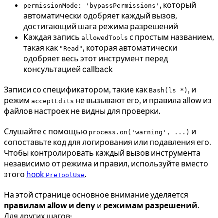
, который
permissionMode: 'bypassPermissions'
автоматически одобряет каждый вызов,
достигающий шага режима разрешений
Каждая запись
с простым названием,
allowedTools
такая как
, которая автоматически
"Read"
одобряет весь этот инструмент перед
консультацией callback
Записи со спецификатором, такие как
, и
Bash(ls *)
режим
не вызывают его, и правила allow из
acceptEdits
файлов настроек не видны для проверки.
Слушайте с помощью
и
process.on('warning', ...)
сопоставьте код для логирования или подавления его.
Чтобы контролировать каждый вызов инструмента
независимо от режима и правил, используйте вместо
этого
hook
.
PreToolUse
На этой странице основное внимание уделяется
правилам allow и deny
и
режимам разрешений
.
Для других шагов: