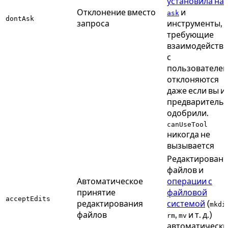
установила на
Отклонение вместо
и
ask
dontAsk
запроса
инструменты,
требующие
взаимодейств
с
пользователем
отклоняются
даже если вы и
предваритель
одобрили.
canUseTool
никогда не
вызывается
Редактирован
файлов и
Автоматическое
операции с
принятие
файловой
acceptEdits
редактирования
системой
(
mkdi
файлов
,
и т. д.)
rm
mv
автоматически