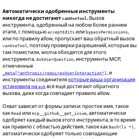
Автоматически одобренные инструменты
никогда не достигают
.
Вызов
canUseTool
инструмента, одобренный на любом более раннем
этапе, с помощью
или
,
acceptEdits
bypassPermissions
или по правилу allow, пропускает ваш обратный вызов
, поэтому проверки разрешений, которые вы
canUseTool
там поместили, молча обходятся для этого
инструмента.
, инструменты MCP,
AskUserQuestion
отмеченные
, и
_meta["anthropic/requiresUserInteraction"]
инструменты соединителя
которые ваша организация
установила на
всё ещё достигают обратного
ask
вызова, даже когда совпадает правило allow.
Охват зависит от формы записи: простое имя, такое
как
или
, автоматически
Read
mcp__github__get_issue
одобряет каждый вызов этого инструмента, в то время
как правило с областью действия, такое как
,
Bash(ls *)
автоматически одобряет только совпадающие