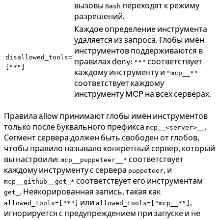
вызовы
переходят к режиму
Bash
разрешений.
Каждое определение инструмента
удаляется из запроса. Глобы имён
инструментов поддерживаются в
disallowed_tools=
правилах deny:
соответствует
"*"
["*"]
каждому инструменту и
"mcp__*"
соответствует каждому
инструменту MCP на всех серверах.
Правила allow принимают глобы имён инструментов
только после буквального префикса
.
mcp__<server>__
Сегмент сервера должен быть свободен от глобов,
чтобы правило называло конкретный сервер, который
вы настроили:
соответствует
mcp__puppeteer__*
каждому инструменту с сервера
, и
puppeteer
соответствует его инструментам
mcp__github__get_*
. Неякорированная запись, такая как
get_
или
,
allowed_tools=["*"]
allowed_tools=["mcp__*"]
игнорируется с предупреждением при запуске и не