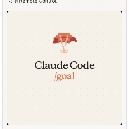
и Remote Control.
-p