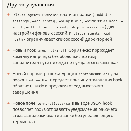
Другие улучшения
получил флаги отправки (
,
claude agents
—add-dir
—
,
,
,
,
settings
—mcp-config
—plugin-dir
—permission-mode
—
,
,
) для
model
—effort
—dangerously-skip-permissions
настройки фоновых сессий, и
claude agents —cwd
ограничивает список сессий директорией
<path>
Новый hook
форма exec порождает
args: string[]
команду напрямую без оболочки, поэтому
заполнители пути никогда не нуждаются в кавычках
Новый параметр конфигурации
для
continueOnBlock
hooks
передаёт причину отклонения hook
PostToolUse
обратно Claude и продолжает ход вместо его
завершения
Новое поле
в выводе JSON hook
terminalSequence
позволяет hooks отправлять уведомления рабочего
стола, заголовки окон и звонки без управляющего
терминала