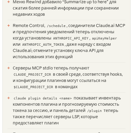
Меню Rewind добавило “Summarize up to here” для
сжатия более ранней информации при сохранении
недавних ходов
Remote Control,
, соединители Claude.ai MCP
/schedule
и предпочтения уведомлений теперь отключены
когда установлены
,
ANTHROPIC_API_KEY
apiKeyHelper
или
, даже наряду с входом
ANTHROPIC_AUTH_TOKEN
Claude.ai; отмените установку ключа API для
использования этих функций
Серверы MCP stdio теперь получают
в своей среде, соответствуя hooks,
CLAUDE_PROJECT_DIR
и конфигурации плагинов могут ссылаться на
в командах
$
CLAUDE_PROJECT_DIR
показывает инвентарь
claude plugin details <name>
компонентов плагина и прогнозируемую стоимость
токена за сессию, и панель деталей
теперь
/plugin
также перечисляет серверы LSP, которые
предоставляет плагин