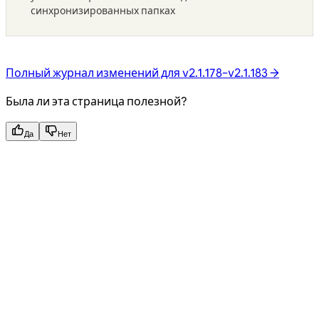
синхронизированных папках
Полный журнал изменений для v2.1.178–v2.1.183 →
Была ли эта страница полезной?
Да
Нет