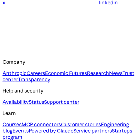
x
linkedin
Company
Anthropic
Careers
Economic Futures
Research
News
Trust
center
Transparency
Help and security
Availability
Status
Support center
Learn
Courses
MCP connectors
Customer stories
Engineering
blog
Events
Powered by Claude
Service partners
Startups
program