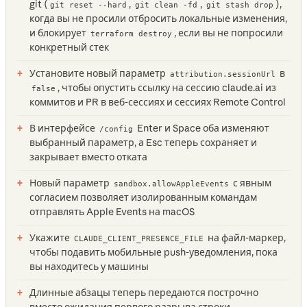
git (
,
,
),
git reset --hard
git clean -fd
git stash drop
когда вы не просили отбросить локальные изменения,
и блокирует
, если вы не попросили
terraform destroy
конкретный стек
Установите новый параметр
в
attribution.sessionUrl
, чтобы опустить ссылку на сессию claude.ai из
false
коммитов и PR в веб-сессиях и сессиях Remote Control
В интерфейсе
Enter и Space оба изменяют
/config
выбранный параметр, а Esc теперь сохраняет и
закрывает вместо отката
Новый параметр
с явным
sandbox.allowAppleEvents
согласием позволяет изолированным командам
отправлять Apple Events на macOS
Укажите
на файл-маркер,
CLAUDE_CLIENT_PRESENCE_FILE
чтобы подавить мобильные push-уведомления, пока
вы находитесь у машины
Длинные абзацы теперь передаются построчно