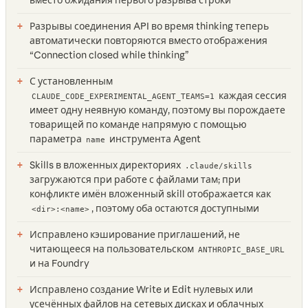
вместо ожидания первого разрыва строки
Разрывы соединения API во время thinking теперь
автоматически повторяются вместо отображения
“Connection closed while thinking”
С установленным
каждая сессия
CLAUDE_CODE_EXPERIMENTAL_AGENT_TEAMS=1
имеет одну неявную команду, поэтому вы порождаете
товарищей по команде напрямую с помощью
параметра
инструмента Agent
name
Skills в вложенных директориях
.claude/skills
загружаются при работе с файлами там; при
конфликте имён вложенный skill отображается как
, поэтому оба остаются доступными
<dir>:<name>
Исправлено кэширование приглашений, не
читающееся на пользовательском
ANTHROPIC_BASE_URL
и на Foundry
Исправлено создание Write и Edit нулевых или
усечённых файлов на сетевых дисках и облачных