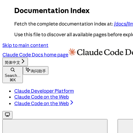
Documentation Index
Fetch the complete documentation index at:
/docs/ll
Use this file to discover all available pages before expl
Skip to main content
Claude Code Docs
home page
简体中文
询问助手
Search...
⌘
K
Claude Developer Platform
Claude Code on the Web
Claude Code on the Web