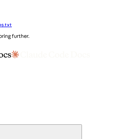
ms.txt
oring further.