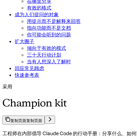
在哪里分享
有效的格式
成为人们提问的对象
用提示而不是解释来回答
指向功能而不是文档
你可能会听到的问题
扩大圈子
倾向于有效的模式
三十天行动计划
当有人想深入了解时
回应常见顾虑
快速参考表
采用
Champion kit
复制页面
复制页面
工程师在内部倡导 Claude Code 的行动手册：分享什么