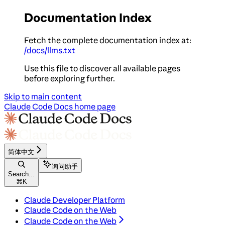
Documentation Index
Fetch the complete documentation index at:
/docs/llms.txt
Use this file to discover all available pages
before exploring further.
Skip to main content
Claude Code Docs
home page
简体中文
询问助手
Search...
⌘
K
Claude Developer Platform
Claude Code on the Web
Claude Code on the Web