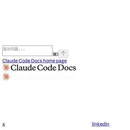
⌘
I
Claude Code Docs
home page
x
linkedin