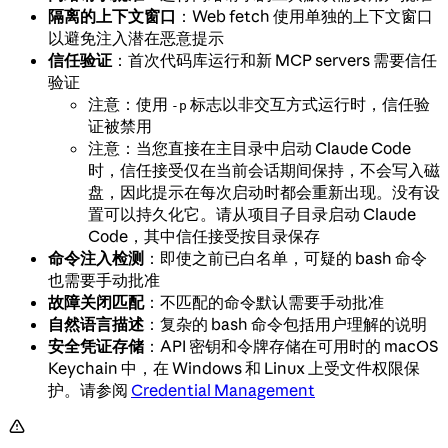
隔离的上下文窗口
：Web fetch 使用单独的上下文窗口
以避免注入潜在恶意提示
信任验证
：首次代码库运行和新 MCP servers 需要信任
验证
注意：使用
标志以非交互方式运行时，信任验
-p
证被禁用
注意：当您直接在主目录中启动 Claude Code
时，信任接受仅在当前会话期间保持，不会写入磁
盘，因此提示在每次启动时都会重新出现。没有设
置可以持久化它。请从项目子目录启动 Claude
Code，其中信任接受按目录保存
命令注入检测
：即使之前已白名单，可疑的 bash 命令
也需要手动批准
故障关闭匹配
：不匹配的命令默认需要手动批准
自然语言描述
：复杂的 bash 命令包括用户理解的说明
安全凭证存储
：API 密钥和令牌存储在可用时的 macOS
Keychain 中，在 Windows 和 Linux 上受文件权限保
护。请参阅
Credential Management