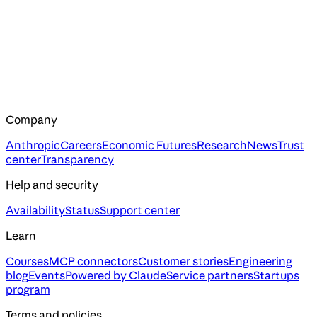
Company
Anthropic
Careers
Economic Futures
Research
News
Trust
center
Transparency
Help and security
Availability
Status
Support center
Learn
Courses
MCP connectors
Customer stories
Engineering
blog
Events
Powered by Claude
Service partners
Startups
program
Terms and policies