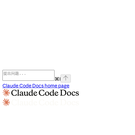
⌘
I
Claude Code Docs
home page