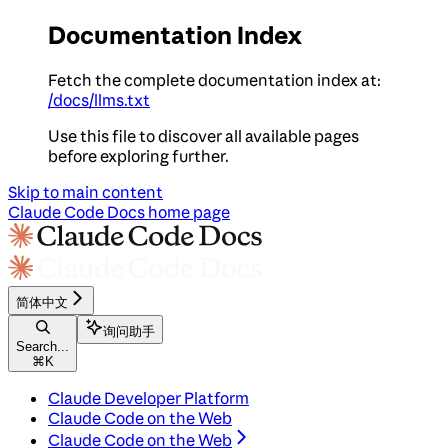
Documentation Index
Fetch the complete documentation index at:
/docs/llms.txt
Use this file to discover all available pages
before exploring further.
Skip to main content
Claude Code Docs
home page
简体中文
询问助手
Search...
⌘
K
Claude Developer Platform
Claude Code on the Web
Claude Code on the Web