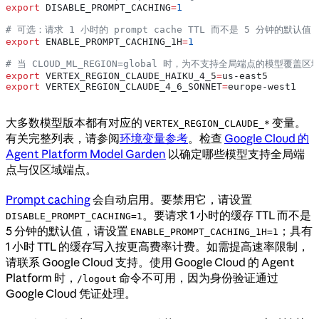
export
 DISABLE_PROMPT_CACHING
=
1
# 可选：请求 1 小时的 prompt cache TTL 而不是 5 分钟的默认值
export
 ENABLE_PROMPT_CACHING_1H
=
1
# 当 CLOUD_ML_REGION=global 时，为不支持全局端点的模型覆盖区
export
 VERTEX_REGION_CLAUDE_HAIKU_4_5
=
us-east5
export
 VERTEX_REGION_CLAUDE_4_6_SONNET
=
europe-west1
大多数模型版本都有对应的
变量。
VERTEX_REGION_CLAUDE_*
有关完整列表，请参阅
环境变量参考
。检查
Google Cloud 的
Agent Platform Model Garden
以确定哪些模型支持全局端
点与仅区域端点。
Prompt caching
会自动启用。要禁用它，请设置
。要请求 1 小时的缓存 TTL 而不是
DISABLE_PROMPT_CACHING=1
5 分钟的默认值，请设置
；具有
ENABLE_PROMPT_CACHING_1H=1
1 小时 TTL 的缓存写入按更高费率计费。如需提高速率限制，
请联系 Google Cloud 支持。使用 Google Cloud 的 Agent
Platform 时，
命令不可用，因为身份验证通过
/logout
Google Cloud 凭证处理。