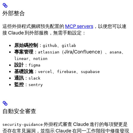
外部整合
這些外掛程式捆綁預先配置的
MCP servers
，以便您可以連
接 Claude 到外部服務，無需手動設定：
原始碼控制
：
、
github
gitlab
專案管理
：
（Jira/Confluence）、
、
atlassian
asana
、
linear
notion
設計
：
figma
基礎設施
：
、
、
vercel
firebase
supabase
通訊
：
slack
監控
：
sentry
自動安全審查
外掛程式審查 Claude 進行的每項變更是
security-guidance
否存在常見漏洞，並指示 Claude 在同一工作階段中修復發現