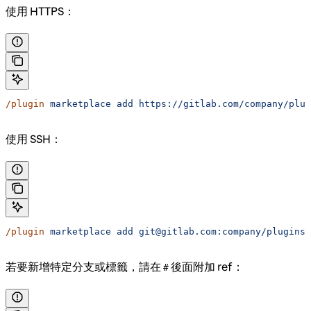
使用 HTTPS：
/plugin
 marketplace
 add
 https://gitlab.com/company/plug
使用 SSH：
/plugin
 marketplace
 add
 git@gitlab.com:company/plugins.
若要新增特定分支或標籤，請在
後面附加 ref：
#