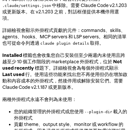
中移除。需要 Claude Code v2.1.203
.claude/settings.json
或更新版本。在 v2.1.203 之前，對話框僅提供本機停用選
項。
詳細檢視會顯示外掛程式貢獻的元件：commands、skills、
agents、hooks、MCP servers 和 LSP servers。相同的清單
也可從命令列透過
取得。
claude plugin details
Installed
標籤也會收集您自己安裝但至少兩週內未使用且跨
越至少 10 個工作階段的 marketplace 外掛程式，位於
Not
used recently
標題下。詳細檢視會為每個外掛程式顯示
Last used
行。使用這些功能來找出您不再使用但仍在增加啟
動和內容成本的外掛程式，然後停用或解除安裝它們。需要
Claude Code v2.1.187 或更新版本。
兩種外掛程式永遠不會列為未使用：
您的組織管理的外掛程式或您使用
載入的
--plugin-dir
外掛程式
貢獻 theme、output style、monitor 或 workflow 的