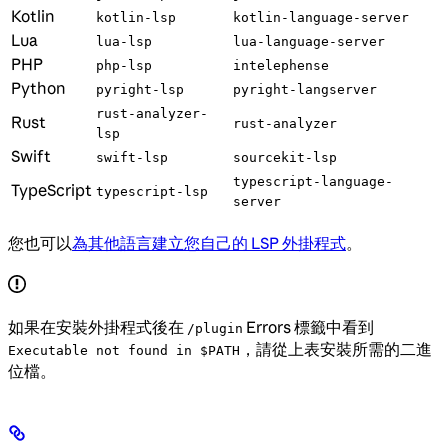
Kotlin
kotlin-lsp
kotlin-language-server
Lua
lua-lsp
lua-language-server
PHP
php-lsp
intelephense
Python
pyright-lsp
pyright-langserver
rust-analyzer-
Rust
rust-analyzer
lsp
Swift
swift-lsp
sourcekit-lsp
typescript-language-
TypeScript
typescript-lsp
server
您也可以
為其他語言建立您自己的 LSP 外掛程式
。
如果在安裝外掛程式後在
Errors 標籤中看到
/plugin
，請從上表安裝所需的二進
Executable not found in $PATH
位檔。