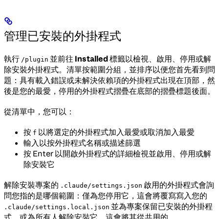
管理已安裝的外掛程式
執行
並前往
Installed
標籤以檢視、啟用、停用或解
/plugin
除安裝外掛程式。清單按範圍分組，並排序以便您首先看到問
題：具有載入錯誤或未解決依賴項的外掛程式出現在頂部，然
後是您的最愛，停用的外掛程式摺疊在底部的摺疊標題後面。
從清單中，您可以：
按
以將選定的外掛程式加入最愛或取消加入最愛
f
輸入以按外掛程式名稱或描述篩選
按 Enter 以開啟外掛程式的詳細檢視並啟用、停用或解
除安裝它
解除安裝專案的
啟用的外掛程式會詢
.claude/settings.json
問您指的是哪個範圍：僅為您停用它，這會將覆寫寫入您的
並為專案保留已安裝的外掛程
.claude/settings.local.json
式，或為所有人解除安裝它，這會將其從共用的