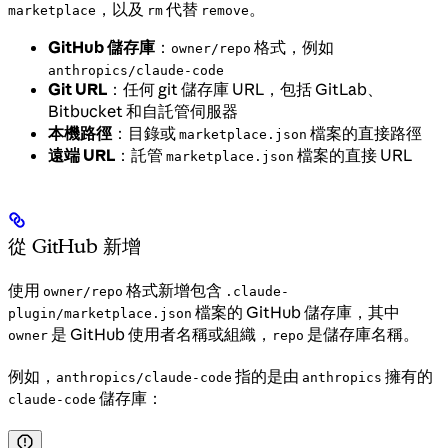
，以及
代替
。
marketplace
rm
remove
GitHub 儲存庫
：
格式，例如
owner/repo
anthropics/claude-code
Git URL
：任何 git 儲存庫 URL，包括 GitLab、
Bitbucket 和自託管伺服器
本機路徑
：目錄或
檔案的直接路徑
marketplace.json
遠端 URL
：託管
檔案的直接 URL
marketplace.json
從 GitHub 新增
使用
格式新增包含
owner/repo
.claude-
檔案的 GitHub 儲存庫，其中
plugin/marketplace.json
是 GitHub 使用者名稱或組織，
是儲存庫名稱。
owner
repo
例如，
指的是由
擁有的
anthropics/claude-code
anthropics
儲存庫：
claude-code