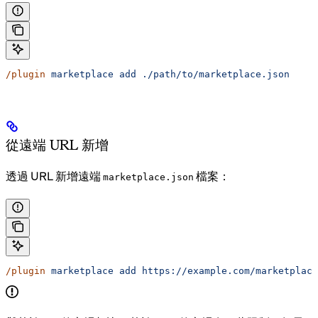
/plugin
 marketplace
 add
 ./path/to/marketplace.json
從遠端 URL 新增
透過 URL 新增遠端
檔案：
marketplace.json
/plugin
 marketplace
 add
 https://example.com/marketplace