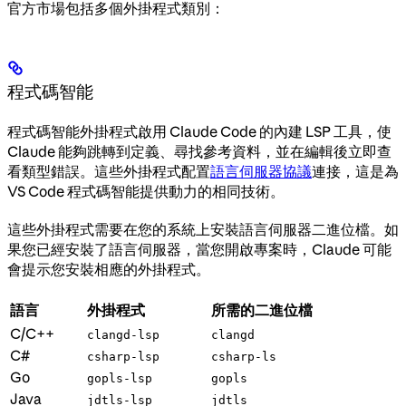
官方市場包括多個外掛程式類別：
程式碼智能
程式碼智能外掛程式啟用 Claude Code 的內建 LSP 工具，使
Claude 能夠跳轉到定義、尋找參考資料，並在編輯後立即查
看類型錯誤。這些外掛程式配置
語言伺服器協議
連接，這是為
VS Code 程式碼智能提供動力的相同技術。
這些外掛程式需要在您的系統上安裝語言伺服器二進位檔。如
果您已經安裝了語言伺服器，當您開啟專案時，Claude 可能
會提示您安裝相應的外掛程式。
語言
外掛程式
所需的二進位檔
C/C++
clangd-lsp
clangd
C#
csharp-lsp
csharp-ls
Go
gopls-lsp
gopls
Java
jdtls-lsp
jdtls