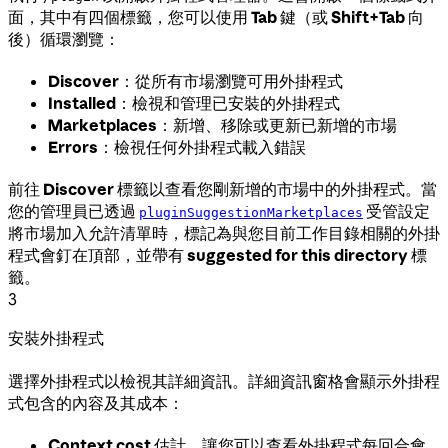
面，其中有四個標籤，您可以使用
Tab
鍵（或
Shift+Tab
向
後）循環瀏覽：
Discover
：從所有市場瀏覽可用外掛程式
Installed
：檢視和管理已安裝的外掛程式
Marketplaces
：新增、移除或更新已新增的市場
Errors
：檢視任何外掛程式載入錯誤
前往
Discover
標籤以查看您剛新增的市場中的外掛程式。當
您的管理員已透過
受管設定
pluginSuggestionMarketplaces
將市場加入允許清單時，標記為與您目前工作目錄相關的外掛
程式會釘在頂部，並帶有
suggested for this directory
標
籤。
3
安裝外掛程式
選擇外掛程式以檢視其詳細資訊。詳細資訊窗格會顯示外掛程
式包含的內容及其成本：
Context cost
估計，讓您可以查看外掛程式每回合會