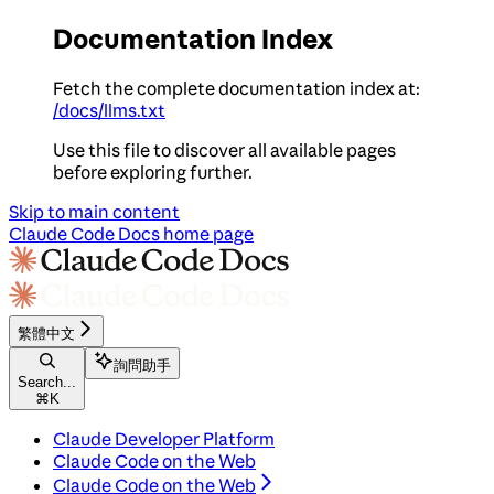
Documentation Index
Fetch the complete documentation index at:
/docs/llms.txt
Use this file to discover all available pages
before exploring further.
Skip to main content
Claude Code Docs
home page
繁體中文
詢問助手
Search...
⌘
K
Claude Developer Platform
Claude Code on the Web
Claude Code on the Web