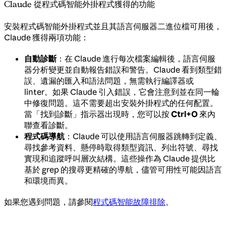
Claude 從程式碼智能外掛程式獲得的功能
安裝程式碼智能外掛程式並且其語言伺服器二進位檔可用後，
Claude 獲得兩項功能：
自動診斷
：在 Claude 進行每次檔案編輯後，語言伺服
器分析變更並自動報告錯誤和警告。Claude 看到類型錯
誤、遺漏的匯入和語法問題，無需執行編譯器或
linter。如果 Claude 引入錯誤，它會注意到並在同一輪
中修復問題。這不需要超出安裝外掛程式的任何配置。
當「找到診斷」指示器出現時，您可以按
Ctrl+O
來內
聯查看診斷。
程式碼導航
：Claude 可以使用語言伺服器跳轉到定義、
尋找參考資料、懸停時取得類型資訊、列出符號、尋找
實現和追蹤呼叫層次結構。這些操作為 Claude 提供比
基於 grep 的搜尋更精確的導航，儘管可用性可能因語言
和環境而異。
如果您遇到問題，請參閱
程式碼智能故障排除
。