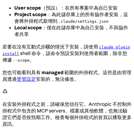
User scope
（預設）：在所有專案中為自己安裝
Project scope
：為此儲存庫上的所有協作者安裝，這
會將外掛程式新增到
.claude/settings.json
Local scope
：僅在此儲存庫中為自己安裝，不與協作
者共享
若要在沒有互動式步驟的情況下安裝，請使用
claude plugin
shell 命令，該命令預設安裝到使用者範圍，除非您
install
傳遞
。
--scope
您也可能看到具有
managed
範圍的外掛程式。這些是由管理
員透過
受管設定
安裝的，無法修改。
在安裝外掛程式之前，請確保您信任它。Anthropic 不控制外
掛程式中包含的 MCP servers、檔案或其他軟體，也無法驗
證它們是否按預期工作。檢查每個外掛程式的首頁以獲取更多
資訊。