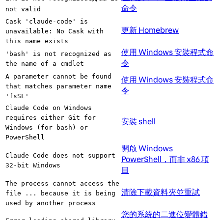
命令
not valid
Cask 'claude-code' is
更新 Homebrew
unavailable: No Cask with
this name exists
使用 Windows 安裝程式命
'bash' is not recognized as
令
the name of a cmdlet
A parameter cannot be found
使用 Windows 安裝程式命
that matches parameter name
令
'fsSL'
Claude Code on Windows
requires either Git for
安裝 shell
Windows (for bash) or
PowerShell
開啟 Windows
Claude Code does not support
PowerShell，而非 x86 項
32-bit Windows
目
The process cannot access the
清除下載資料夾並重試
file ... because it is being
used by another process
您的系統的二進位變體錯