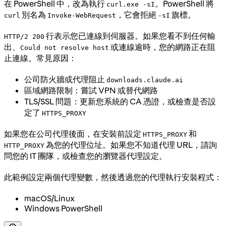
在 PowerShell 中，改為執行
。PowerShell 將
curl.exe -sI
別名為
，它會拒絕
旗標。
curl
Invoke-WebRequest
-sI
行表示您已連線到伺服器。如果您看不到任何輸
HTTP/2 200
出、
或連線逾時，您的網路正在阻
Could not resolve host
止連線。常見原因：
公司防火牆或代理阻止
downloads.claude.ai
區域網路限制：嘗試 VPN 或替代網路
TLS/SSL 問題：更新您系統的 CA 憑證，或檢查是否設
定了
HTTPS_PROXY
如果您在公司代理後面，在安裝前設定
和
HTTPS_PROXY
為您的代理位址。如果您不知道代理 URL，請詢
HTTP_PROXY
問您的 IT 團隊，或檢查您的瀏覽器代理設定。
此範例設定兩個代理變數，然後透過您的代理執行安裝程式：
macOS/Linux
Windows PowerShell