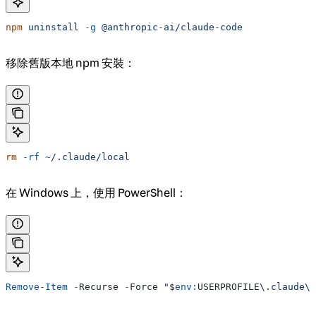
npm
 uninstall
 -g
 @anthropic-ai/claude-code
移除舊版本地 npm 安裝：
rm
 -rf
 ~/.claude/local
在 Windows 上，使用 PowerShell：
Remove-Item
 -
Recurse 
-
Force 
"
$
env:
USERPROFILE
\.claude\l