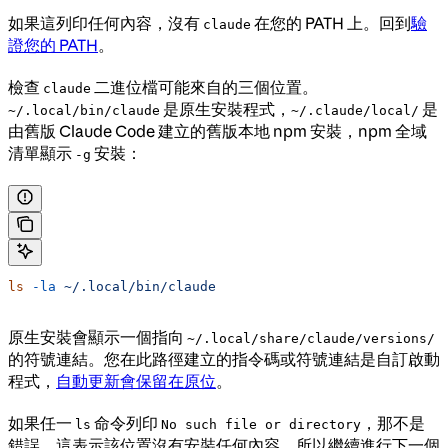
如果這列印任何內容，沒有
在您的 PATH 上。回到
驗
claude
證您的 PATH
。
檢查
二進位檔可能來自的三個位置。
claude
是原生安裝程式，
是
~/.local/bin/claude
~/.claude/local/
由舊版 Claude Code 建立的舊版本地 npm 安裝，npm 全域
清單顯示
安裝：
-g
ls
 -la
 ~/.local/bin/claude
原生安裝會顯示一個指向
~/.local/share/claude/versions/
的符號連結。您在此路徑建立的指令碼或符號連結是自訂啟動
程式，
自動更新會保留在原位
。
如果任一
命令列印
，那不是
ls
No such file or directory
錯誤。這表示該位置沒有安裝任何內容，所以繼續進行下一個