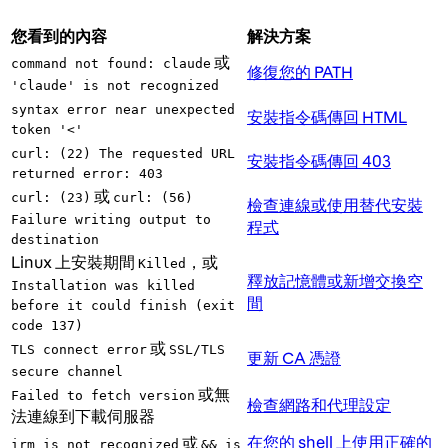
您看到的內容
解決方案
或
command not found: claude
修復您的 PATH
'claude' is not recognized
syntax error near unexpected
安裝指令碼傳回 HTML
token '<'
curl: (22) The requested URL
安裝指令碼傳回 403
returned error: 403
或
curl: (23)
curl: (56)
檢查連線或使用替代安裝
Failure writing output to
程式
destination
Linux 上安裝期間
，或
Killed
釋放記憶體或新增交換空
Installation was killed
間
before it could finish (exit
code 137)
或
TLS connect error
SSL/TLS
更新 CA 憑證
secure channel
或無
Failed to fetch version
檢查網路和代理設定
法連線到下載伺服器
在您的 shell 上使用正確的
或
irm is not recognized
&& is