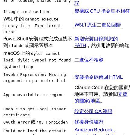
Error loading shared library
誤
架構或 CPU 指令集不相符
Illegal instruction
WSL 中的
cannot execute
WSL1 原生二進位回歸
binary file: Exec format
error
PowerShell 安裝程式完成但找不
新增安裝目錄到您的
到
或顯示舊版本
PATH
，然後開啟新的終端
claude
macOS 上的
dyld: cannot
、
二進位不相容
load
dyld: Symbol not found
或
Abort trap
Invoke-Expression: Missing
安裝指令碼傳回 HTML
argument in parameter list
Claude Code 在您的國家/
地區不可用。請參閱
支援
App unavailable in region
的國家/地區
。
unable to get local issuer
設定公司 CA 憑證
certificate
或
修復身份驗證
OAuth error
403 Forbidden
Amazon Bedrock、
Could not load the default