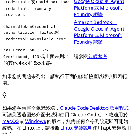
Google Cloud 的 Agent
或
credentials
Could not load
Platform 或 Microsoft
credentials from any
Foundry 認證
providers
Amazon Bedrock、
ChainedTokenCredential
Google Cloud 的 Agent
或
authentication failed
Platform 或 Microsoft
CredentialUnavailableError
Foundry 認證
、
API Error: 500
529
、
或上面未列出
請參閱
錯誤參考
Overloaded
429
的其他 4xx 和 5xx 錯誤
如果您的問題未列出，請執行下面的診斷檢查以縮小原因範
圍。
如果您寧願完全跳過終端，
Claude Code Desktop 應用程式
可讓您透過圖形介面安裝和使用 Claude Code。下載適用於
macOS
或
Windows
的版本，無需任何命令列設定即可開始
編碼。在 Linux 上，請按照
Linux 安裝說明
使用 apt 安裝應用