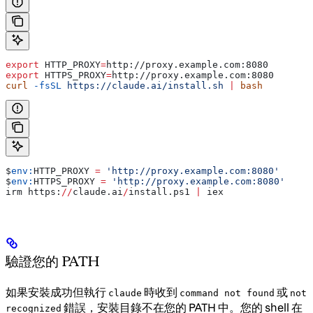
export
 HTTP_PROXY
=
http
://
proxy
.
example
.
com
:
8080
export
 HTTPS_PROXY
=
http
://
proxy
.
example
.
com
:
8080
curl
 -fsSL
 https://claude.ai/install.sh
 |
 bash
$
env:
HTTP_PROXY
 =
 'http://proxy.example.com:8080'
$
env:
HTTPS_PROXY
 =
 'http://proxy.example.com:8080'
irm https:
//
claude.ai
/
install.ps1 
|
 iex
驗證您的 PATH
如果安裝成功但執行
時收到
或
claude
command not found
not
錯誤，安裝目錄不在您的 PATH 中。您的 shell 在
recognized