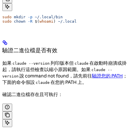
sudo
 mkdir
 -p
 ~/.local/bin
sudo
 chown
 -R
 $(
whoami
) 
~/.local
驗證二進位檔是否有效
如果
列印版本但
在啟動時崩潰或掛
claude --version
claude
起，請執行這些檢查以縮小原因範圍。如果
claude --
說 command not found，請先前往
驗證您的 PATH
；
version
下面的命令假設
在您的 PATH 上。
claude
確認二進位檔存在且可執行：