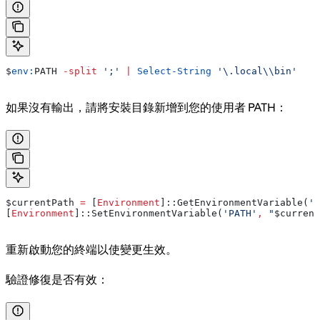
$
env:
PATH
 -split
 ';'
 |
 Select-String
 '\.local\\bin'
如果沒有輸出，請將安裝目錄新增到您的使用者 PATH：
$currentPath
 =
 [
Environment
]::GetEnvironmentVariable(
'P
[
Environment
]::SetEnvironmentVariable(
'PATH'
,
 "
$current
重新啟動您的終端以使變更生效。
驗證修復是否有效：