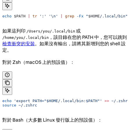
echo
 $PATH
 |
 tr
 ':'
 '\n'
 |
 grep
 -Fx
 "
$HOME
/.local/bin"
如果這列印
或
/Users/you/.local/bin
，該目錄在您的 PATH 中，您可以跳到
/home/you/.local/bin
檢查衝突的安裝
。如果沒有輸出，請將其新增到您的 shell 設
定。
對於 Zsh（macOS 上的預設值）：
echo
 'export PATH="$HOME/.local/bin:$PATH"'
 >>
 ~/.zshrc
source
 ~/.zshrc
對於 Bash（大多數 Linux 發行版上的預設值）：