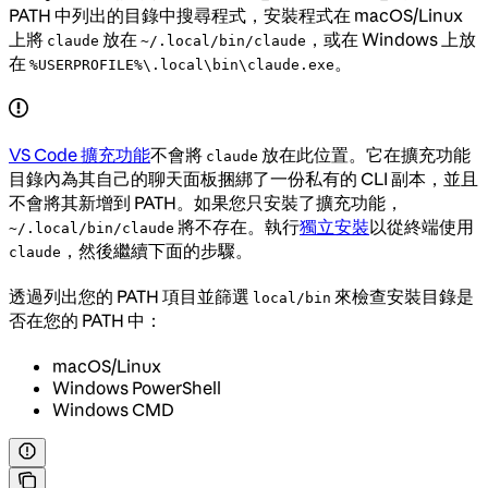
PATH 中列出的目錄中搜尋程式，安裝程式在 macOS/Linux
上將
放在
，或在 Windows 上放
claude
~/.local/bin/claude
在
。
%USERPROFILE%\.local\bin\claude.exe
VS Code 擴充功能
不會將
放在此位置。它在擴充功能
claude
目錄內為其自己的聊天面板捆綁了一份私有的 CLI 副本，並且
不會將其新增到 PATH。如果您只安裝了擴充功能，
將不存在。執行
獨立安裝
以從終端使用
~/.local/bin/claude
，然後繼續下面的步驟。
claude
透過列出您的 PATH 項目並篩選
來檢查安裝目錄是
local/bin
否在您的 PATH 中：
macOS/Linux
Windows PowerShell
Windows CMD