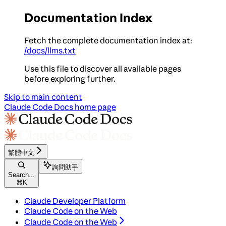
Documentation Index
Fetch the complete documentation index at:
/docs/llms.txt
Use this file to discover all available pages
before exploring further.
Skip to main content
Claude Code Docs
home page
繁體中文
詢問助手
Search...
⌘
K
Claude Developer Platform
Claude Code on the Web
Claude Code on the Web