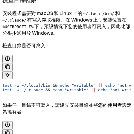
安裝程式需要對 macOS 和 Linux 上的
和
~/.local/bin/
有寫入存取權限。在 Windows 上，安裝位置在
~/.claude/
下，預設情況下您的使用者可寫入，因此此部
%USERPROFILE%
分很少適用於 Windows。
檢查目錄是否可寫入：
test
 -w
 ~/.local/bin
 && 
echo
 "writable"
 ||
 echo
 "not wr
test
 -w
 ~/.claude
 && 
echo
 "writable"
 ||
 echo
 "not writa
如果任一目錄不可寫入，請建立安裝目錄並將您的使用者設定
為擁有者：