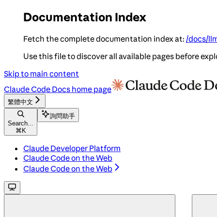
Documentation Index
Fetch the complete documentation index at:
/docs/ll
Use this file to discover all available pages before expl
Skip to main content
Claude Code Docs
home page
繁體中文
詢問助手
Search...
⌘
K
Claude Developer Platform
Claude Code on the Web
Claude Code on the Web