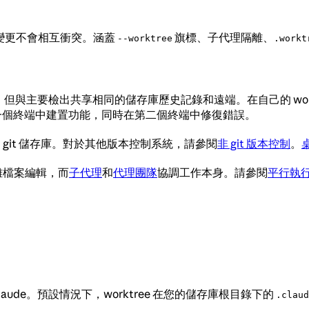
會話，使變更不會相互衝突。涵蓋
旗標、子代理隔離、
--worktree
.workt
要檢出共享相同的儲存庫歷史記錄和遠端。在自己的 worktree
 在一個終端中建置功能，同時在第二個終端中修復錯誤。
使用 git 儲存庫。對於其他版本控制系統，請參閱
非 git 版本控制
。
隔離檔案編輯，而
子代理
和
代理團隊
協調工作本身。請參閱
平行執
Claude。預設情況下，worktree 在您的儲存庫根目錄下的
.claud