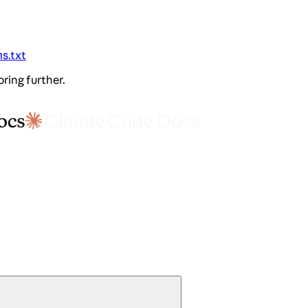
ms.txt
oring further.