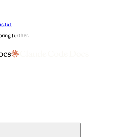
ms.txt
oring further.