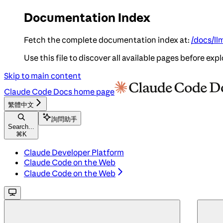
Documentation Index
Fetch the complete documentation index at:
/docs/ll
Use this file to discover all available pages before expl
Skip to main content
Claude Code Docs
home page
繁體中文
詢問助手
Search...
⌘
K
Claude Developer Platform
Claude Code on the Web
Claude Code on the Web