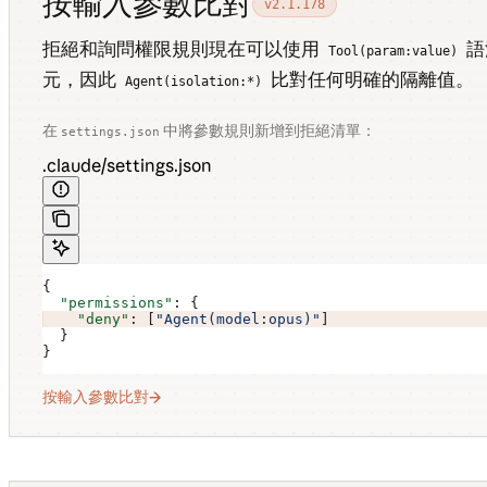
按輸入參數比對
v2.1.178
拒絕和詢問權限規則現在可以使用
語
Tool(param:value)
元，因此
比對任何明確的隔離值。
Agent(isolation:*)
在
中將參數規則新增到拒絕清單：
settings.json
.claude/settings.json
{
  "permissions"
: {
    "deny"
: [
"Agent(model:opus)"
]
  }
}
按輸入參數比對