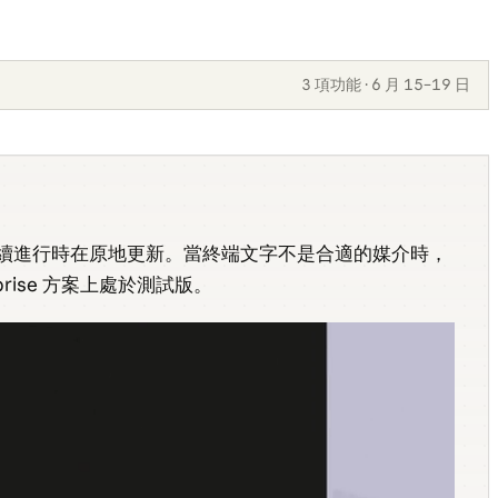
3 項功能 · 6 月 15–19 日
在工作階段繼續進行時在原地更新。當終端文字不是合適的媒介時，
prise 方案上處於測試版。