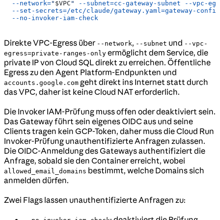
  --network=
"
$VPC
"
 --subnet=cc-gateway-subnet
 --vpc-egr
  --set-secrets=/etc/claude/gateway.yaml=gateway-config
  --no-invoker-iam-check
Direkte VPC-Egress über
,
und
--network
--subnet
--vpc-
ermöglicht dem Service, die
egress=private-ranges-only
private IP von Cloud SQL direkt zu erreichen. Öffentliche
Egress zu den Agent Platform-Endpunkten und
geht direkt ins Internet statt durch
accounts.google.com
das VPC, daher ist keine Cloud NAT erforderlich.
Die Invoker IAM-Prüfung muss offen oder deaktiviert sein.
Das Gateway führt sein eigenes OIDC aus und seine
Clients tragen kein GCP-Token, daher muss die Cloud Run
Invoker-Prüfung unauthentifizierte Anfragen zulassen.
Die OIDC-Anmeldung des Gateways authentifiziert die
Anfrage, sobald sie den Container erreicht, wobei
bestimmt, welche Domains sich
allowed_email_domains
anmelden dürfen.
Zwei Flags lassen unauthentifizierte Anfragen zu:
: deaktiviert die Prüfung