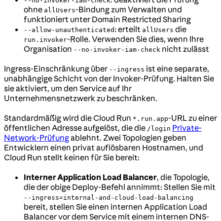
--no-invoker-iam-check
ohne
-Bindung zum Verwalten und
allUsers
funktioniert unter Domain Restricted Sharing
: erteilt
die
--allow-unauthenticated
allUsers
-Rolle. Verwenden Sie dies, wenn Ihre
run.invoker
Organisation
nicht zulässt
--no-invoker-iam-check
Ingress-Einschränkung über
ist eine separate,
--ingress
unabhängige Schicht von der Invoker-Prüfung. Halten Sie
sie aktiviert, um den Service auf Ihr
Unternehmensnetzwerk zu beschränken.
Standardmäßig wird die Cloud Run
-URL zu einer
*.run.app
öffentlichen Adresse aufgelöst, die die
Private-
/login
Network-Prüfung
ablehnt. Zwei Topologien geben
Entwicklern einen privat auflösbaren Hostnamen, und
Cloud Run stellt keinen für Sie bereit:
Interner Application Load Balancer
, die Topologie,
die der obige Deploy-Befehl annimmt: Stellen Sie mit
--ingress=internal-and-cloud-load-balancing
bereit, stellen Sie einen internen Application Load
Balancer vor dem Service mit einem internen DNS-