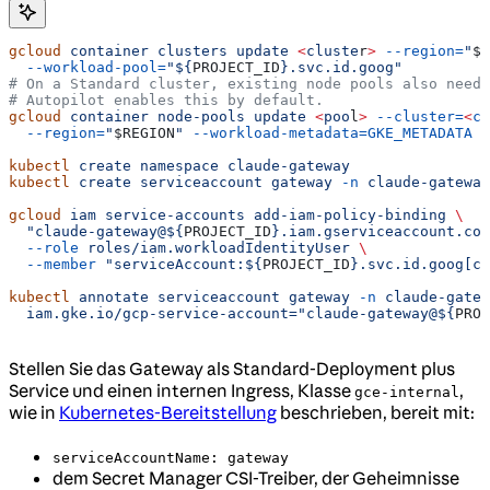
gcloud
 container
 clusters
 update
 <
cluste
r
>
 --region=
"
$R
  --workload-pool=
"${
PROJECT_ID
}.svc.id.goog"
# On a Standard cluster, existing node pools also need 
# Autopilot enables this by default.
gcloud
 container
 node-pools
 update
 <
poo
l
>
 --cluster=
<
cl
  --region=
"
$REGION
"
 --workload-metadata=GKE_METADATA
kubectl
 create
 namespace
 claude-gateway
kubectl
 create
 serviceaccount
 gateway
 -n
 claude-gateway
gcloud
 iam
 service-accounts
 add-iam-policy-binding
 \
  "claude-gateway@${
PROJECT_ID
}.iam.gserviceaccount.com
  --role
 roles/iam.workloadIdentityUser
 \
  --member
 "serviceAccount:${
PROJECT_ID
}.svc.id.goog[cl
kubectl
 annotate
 serviceaccount
 gateway
 -n
 claude-gatew
  iam.gke.io/gcp-service-account="claude-gateway@${
PROJ
Stellen Sie das Gateway als Standard-Deployment plus
Service und einen internen Ingress, Klasse
,
gce-internal
wie in
Kubernetes-Bereitstellung
beschrieben, bereit mit:
serviceAccountName: gateway
dem Secret Manager CSI-Treiber, der Geheimnisse