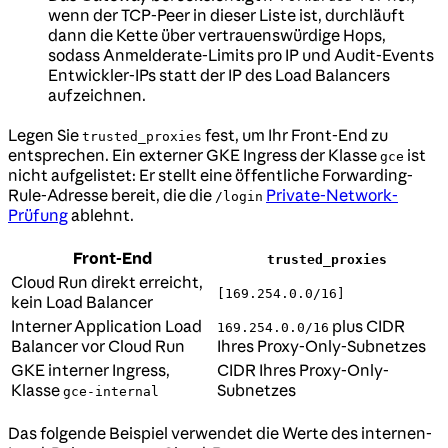
wenn der TCP-Peer in dieser Liste ist, durchläuft
dann die Kette über vertrauenswürdige Hops,
sodass Anmelderate-Limits pro IP und Audit-Events
Entwickler-IPs statt der IP des Load Balancers
aufzeichnen.
Legen Sie
fest, um Ihr Front-End zu
trusted_proxies
entsprechen. Ein externer GKE Ingress der Klasse
ist
gce
nicht aufgelistet: Er stellt eine öffentliche Forwarding-
Rule-Adresse bereit, die die
Private-Network-
/login
Prüfung
ablehnt.
Front-End
trusted_proxies
Cloud Run direkt erreicht,
[169.254.0.0/16]
kein Load Balancer
Interner Application Load
plus CIDR
169.254.0.0/16
Balancer vor Cloud Run
Ihres Proxy-Only-Subnetzes
GKE interner Ingress,
CIDR Ihres Proxy-Only-
Klasse
Subnetzes
gce-internal
Das folgende Beispiel verwendet die Werte des internen-