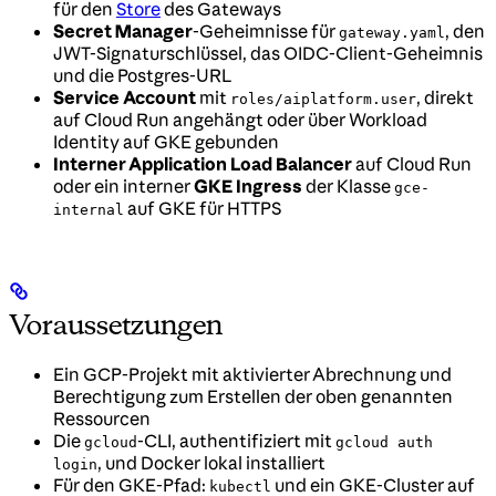
für den
Store
des Gateways
Secret Manager
-Geheimnisse für
, den
gateway.yaml
JWT-Signaturschlüssel, das OIDC-Client-Geheimnis
und die Postgres-URL
Service Account
mit
, direkt
roles/aiplatform.user
auf Cloud Run angehängt oder über Workload
Identity auf GKE gebunden
Interner Application Load Balancer
auf Cloud Run
oder ein interner
GKE Ingress
der Klasse
gce-
auf GKE für HTTPS
internal
Voraussetzungen
Ein GCP-Projekt mit aktivierter Abrechnung und
Berechtigung zum Erstellen der oben genannten
Ressourcen
Die
-CLI, authentifiziert mit
gcloud
gcloud auth
, und Docker lokal installiert
login
Für den GKE-Pfad:
und ein GKE-Cluster auf
kubectl