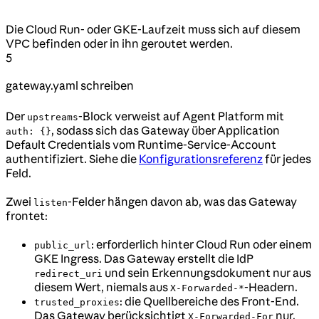
Die Cloud Run- oder GKE-Laufzeit muss sich auf diesem
VPC befinden oder in ihn geroutet werden.
5
gateway.yaml schreiben
Der
-Block verweist auf Agent Platform mit
upstreams
, sodass sich das Gateway über Application
auth: {}
Default Credentials vom Runtime-Service-Account
authentifiziert. Siehe die
Konfigurationsreferenz
für jedes
Feld.
Zwei
-Felder hängen davon ab, was das Gateway
listen
frontet:
: erforderlich hinter Cloud Run oder einem
public_url
GKE Ingress. Das Gateway erstellt die IdP
und sein Erkennungsdokument nur aus
redirect_uri
diesem Wert, niemals aus
-Headern.
X-Forwarded-*
: die Quellbereiche des Front-End.
trusted_proxies
Das Gateway berücksichtigt
nur,
X-Forwarded-For