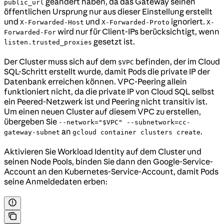
geändert haben, da das Gateway seinen
public_url
öffentlichen Ursprung nur aus dieser Einstellung erstellt
und
und
ignoriert.
X-Forwarded-Host
X-Forwarded-Proto
X-
wird nur für Client-IPs berücksichtigt, wenn
Forwarded-For
gesetzt ist.
listen.trusted_proxies
Der Cluster muss sich auf dem
befinden, der im Cloud
$VPC
SQL-Schritt erstellt wurde, damit Pods die private IP der
Datenbank erreichen können. VPC-Peering allein
funktioniert nicht, da die private IP von Cloud SQL selbst
ein Peered-Netzwerk ist und Peering nicht transitiv ist.
Um einen neuen Cluster auf diesem VPC zu erstellen,
übergeben Sie
--network="$VPC" --subnetwork=cc-
an
.
gateway-subnet
gcloud container clusters create
Aktivieren Sie Workload Identity auf dem Cluster und
seinen Node Pools, binden Sie dann den Google-Service-
Account an den Kubernetes-Service-Account, damit Pods
seine Anmeldedaten erben: