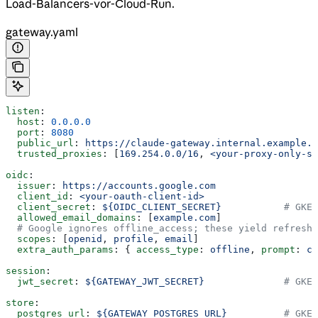
Load-Balancers-vor-Cloud-Run.
gateway.yaml
listen
:
  host
: 
0.0.0.0
  port
: 
8080
  public_url
: 
https://claude-gateway.internal.example.c
  trusted_proxies
: [
169.254.0.0/16
, 
<your-proxy-only-su
oidc
:
  issuer
: 
https://accounts.google.com
  client_id
: 
<your-oauth-client-id>
  client_secret
: 
${OIDC_CLIENT_SECRET}
           # GKE:
  allowed_email_domains
: [
example.com
]
  # Google ignores offline_access; these yield refresh 
  scopes
: [
openid
, 
profile
, 
email
]
  extra_auth_params
: { 
access_type
: 
offline
, 
prompt
: 
co
session
:
  jwt_secret
: 
${GATEWAY_JWT_SECRET}
              # GKE:
store
:
  postgres_url
: 
${GATEWAY_POSTGRES_URL}
          # GKE: