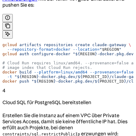
pushen Sie es:
gcloud
 artifacts
 repositories
 create
 claude-gateway
 \
  --repository-format=docker
 --location=
"
$REGION
"
gcloud
 auth
 configure-docker
 "${
REGION
}-docker.pkg.dev"
# Cloud Run requires linux/amd64. --provenance=false av
# image index that Cloud Run rejects.
docker
 build
 --platform=linux/amd64
 --provenance=false
 
  -t
 "${
REGION
}-docker.pkg.dev/${
PROJECT_ID
}/claude-gat
docker
 push
 "${
REGION
}-docker.pkg.dev/${
PROJECT_ID
}/cla
4
Cloud SQL für PostgreSQL bereitstellen
Erstellen Sie die Instanz auf einem VPC über Private
Services Access, damit sie keine öffentliche IP hat. Dies
erfüllt auch Projekte, bei denen
erzwungen wird:
constraints/sql.restrictPublicIp