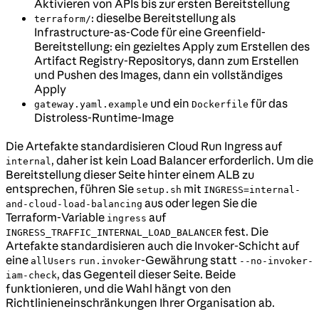
Aktivieren von APIs bis zur ersten Bereitstellung
: dieselbe Bereitstellung als
terraform/
Infrastructure-as-Code für eine Greenfield-
Bereitstellung: ein gezieltes Apply zum Erstellen des
Artifact Registry-Repositorys, dann zum Erstellen
und Pushen des Images, dann ein vollständiges
Apply
und ein
für das
gateway.yaml.example
Dockerfile
Distroless-Runtime-Image
Die Artefakte standardisieren Cloud Run Ingress auf
, daher ist kein Load Balancer erforderlich. Um die
internal
Bereitstellung dieser Seite hinter einem ALB zu
entsprechen, führen Sie
mit
setup.sh
INGRESS=internal-
aus oder legen Sie die
and-cloud-load-balancing
Terraform-Variable
auf
ingress
fest. Die
INGRESS_TRAFFIC_INTERNAL_LOAD_BALANCER
Artefakte standardisieren auch die Invoker-Schicht auf
eine
-Gewährung statt
allUsers
run.invoker
--no-invoker-
, das Gegenteil dieser Seite. Beide
iam-check
funktionieren, und die Wahl hängt von den
Richtlinieneinschränkungen Ihrer Organisation ab.