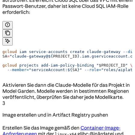
aufzurufen. Es erreicht Cloud SQL über das VPC mit einem
Passwort-Benutzer, daher ist keine Cloud SQL IAM-Rolle
erforderlich:
gcloud
 iam
 service-accounts
 create
 claude-gateway
 --dis
SA
=
"claude-gateway@${
PROJECT_ID
}.iam.gserviceaccount.co
gcloud
 projects
 add-iam-policy-binding
 "
$PROJECT_ID
"
 \
  --member=
"serviceAccount:${
SA
}"
 --role=
"roles/aiplatf
Aktivieren Sie dann die Claude-Modelle für das Projekt in
Model Garden. Modelle werden in bestimmten Regionen
veröffentlicht, überprüfen Sie daher jede Modellkarte.
3
Image erstellen und in Artifact Registry pushen
Erstellen Sie das Image gemäß den
Container-Image-
Anforderungen
mit der
glibc-Binärdatei und
linux-x64