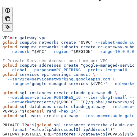
VPC
=
cc-gateway-vpc
gcloud
 compute
 networks
 create
 "
$VPC
"
 --subnet-mode=cus
gcloud
 compute
 networks
 subnets
 create
 cc-gateway-subne
  --network=
"
$VPC
"
 --region=
"
$REGION
"
 --range=10.0.0.0/
# Private Services Access: one-time per VPC
gcloud
 compute
 addresses
 create
 "google-managed-service
  --global
 --purpose=VPC_PEERING
 --prefix-length=16
 --n
gcloud
 services
 vpc-peerings
 connect
 \
  --service=servicenetworking.googleapis.com
 \
  --ranges=
"google-managed-services-${
VPC
}"
 --network=
"
gcloud
 sql
 instances
 create
 claude-gateway-db
 \
  --database-version=POSTGRES_16
 --tier=db-g1-small
 --r
  --network=
"projects/${
PROJECT_ID
}/global/networks/${
V
gcloud
 sql
 databases
 create
 claude_gateway
 --instance=c
PGPASS
=
"$(
openssl
 rand 
-hex
 24
)"
gcloud
 sql
 users
 create
 gateway
 --instance=claude-gatew
PRIVATE_IP
=
"$(
gcloud
 sql instances describe claude-gate
  --format=
'value(ipAddresses[0].ipAddress)')"
GATEWAY_POSTGRES_URL
=
"postgres://gateway:${
PGPASS
}@${
PR