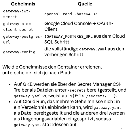
Geheimnis
Quelle
gateway-jwt-
openssl rand -base64 32
secret
Google Cloud Console → OAuth-
gateway-oidc-
Client
client-secret
aus dem Cloud
gateway-postgres-
$GATEWAY_POSTGRES_URL
SQL-Schritt
url
die vollständige
aus dem
gateway.yaml
gateway-config
vorherigen Schritt
Wie die Geheimnisse den Container erreichen,
unterscheidet sich je nach Pfad:
Auf GKE werden sie über den Secret Manager CSI-
Treiber als Dateien unter
bereitgestellt, und
/secrets
verweist auf
.
gateway.yaml
${file:/secrets/...}
Auf Cloud Run, das mehrere Geheimnisse nicht in
ein Verzeichnis einbinden kann, wird
gateway.yaml
als Datei bereitgestellt und die anderen drei werden
als Umgebungsvariablen eingespritzt, sodass
stattdessen auf
gateway.yaml