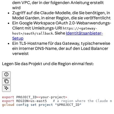
dem VPC, der in der folgenden Anleitung erstellt
wird
Zugriff auf die Claude-Modelle, die Sie benötigen, in
Model Garden, in einer Region, die sie veröffentlicht
Ein Google Workspace OAuth 2.0-Webanwendungs-
Client mit Umleitungs-URI
https://<gateway-
. Siehe
Identitätsanbieter-
host>/oauth/callback
Setup
Ein TLS-Hostname für das Gateway, typischerweise
ein interner DNS-Name, der auf den Load Balancer
verweist
Legen Sie das Projekt und die Region einmal fest:
export
 PROJECT_ID
=<
your-project
>
export
 REGION
=
us-east5
   # a region where the Claude mo
gcloud
 config
 set
 project
 "
$PROJECT_ID
"