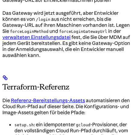
Gateway-URL auf Entwicklermaschinen pushen
Das Gateway wird jetzt ausgeführt, aber Entwickler
können es von
aus nicht erreichen, bis die
/login
Gateway-URL auf ihren Maschinen vorhanden ist. Legen
Sie
und
in der
forceLoginMethod
forceLoginGatewayUrl
verwalteten Einstellungsdatei
fest, die Sie über MDM auf
jedem Gerät bereitstellen. Es gibt keine Gateway-Option
in der Anmeldungsauswahl, die ein Entwickler manuell
auswählen kann.
Terraform-Referenz
Die
Referenz-Bereitstellungs-Assets
automatisieren den
Cloud Run-Pfad auf dieser Seite. Die Konfigurations- und
Image-Assets gelten für beide Pfade:
: ein idempotenter
-Provisioner, der
setup.sh
gcloud
den vollständigen Cloud Run-Pfad durchläuft, vom