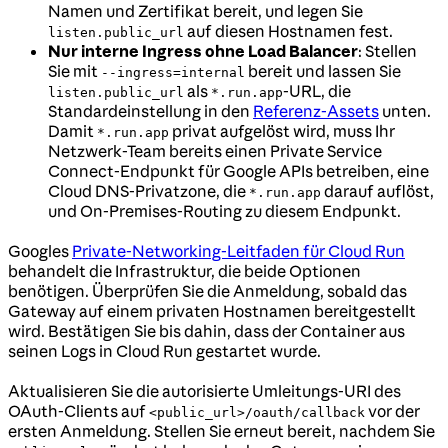
Namen und Zertifikat bereit, und legen Sie
auf diesen Hostnamen fest.
listen.public_url
Nur interne Ingress ohne Load Balancer
: Stellen
Sie mit
bereit und lassen Sie
--ingress=internal
als
-URL, die
listen.public_url
*.run.app
Standardeinstellung in den
Referenz-Assets
unten.
Damit
privat aufgelöst wird, muss Ihr
*.run.app
Netzwerk-Team bereits einen Private Service
Connect-Endpunkt für Google APIs betreiben, eine
Cloud DNS-Privatzone, die
darauf auflöst,
*.run.app
und On-Premises-Routing zu diesem Endpunkt.
Googles
Private-Networking-Leitfaden für Cloud Run
behandelt die Infrastruktur, die beide Optionen
benötigen. Überprüfen Sie die Anmeldung, sobald das
Gateway auf einem privaten Hostnamen bereitgestellt
wird. Bestätigen Sie bis dahin, dass der Container aus
seinen Logs in Cloud Run gestartet wurde.
Aktualisieren Sie die autorisierte Umleitungs-URI des
OAuth-Clients auf
vor der
<public_url>/oauth/callback
ersten Anmeldung. Stellen Sie erneut bereit, nachdem Sie