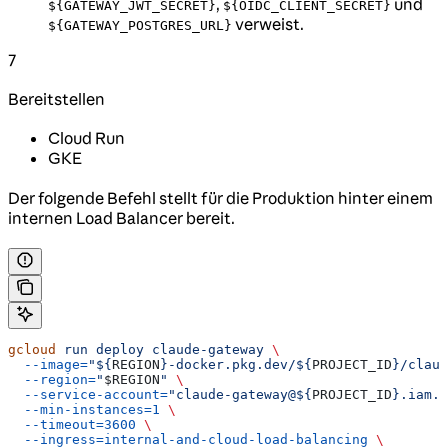
,
und
${GATEWAY_JWT_SECRET}
${OIDC_CLIENT_SECRET}
verweist.
${GATEWAY_POSTGRES_URL}
7
Bereitstellen
Cloud Run
GKE
Der folgende Befehl stellt für die Produktion hinter einem
internen Load Balancer bereit.
gcloud
 run
 deploy
 claude-gateway
 \
  --image=
"${
REGION
}-docker.pkg.dev/${
PROJECT_ID
}/claud
  --region=
"
$REGION
"
 \
  --service-account=
"claude-gateway@${
PROJECT_ID
}.iam.g
  --min-instances=1
 \
  --timeout=3600
 \
  --ingress=internal-and-cloud-load-balancing
 \