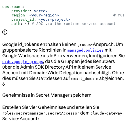
upstreams
:
  - 
provider
: 
vertex
    region
: 
<your-region>
                        # mus
    project_id
: 
<your-project>
    auth
: {} 
# ADC via the runtime service account
Google id_tokens enthalten keinen
-Anspruch. Um
groups
gruppenbasierte Richtlinien in
mit
managed.policies
Google Workspace als IdP zu verwenden, konfigurieren Sie
, das die Gruppen jedes Benutzers
oidc.google_groups
über die Admin SDK Directory API mit einem Service
Account mit Domain-Wide Delegation nachschlägt. Ohne
dies müssen Sie stattdessen auf
abgleichen.
email_domain
6
Geheimnisse in Secret Manager speichern
Erstellen Sie vier Geheimnisse und erteilen Sie
dem
-
roles/secretmanager.secretAccessor
claude-gateway
Service-Account: