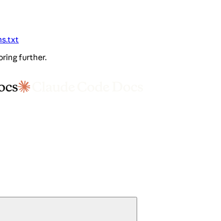
ms.txt
oring further.