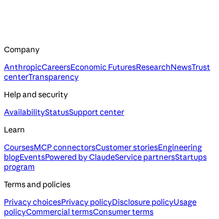
Company
Anthropic
Careers
Economic Futures
Research
News
Trust
center
Transparency
Help and security
Availability
Status
Support center
Learn
Courses
MCP connectors
Customer stories
Engineering
blog
Events
Powered by Claude
Service partners
Startups
program
Terms and policies
Privacy choices
Privacy policy
Disclosure policy
Usage
policy
Commercial terms
Consumer terms