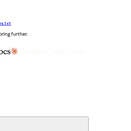
ms.txt
oring further.