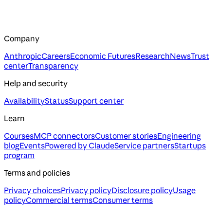
Company
Anthropic
Careers
Economic Futures
Research
News
Trust
center
Transparency
Help and security
Availability
Status
Support center
Learn
Courses
MCP connectors
Customer stories
Engineering
blog
Events
Powered by Claude
Service partners
Startups
program
Terms and policies
Privacy choices
Privacy policy
Disclosure policy
Usage
policy
Commercial terms
Consumer terms