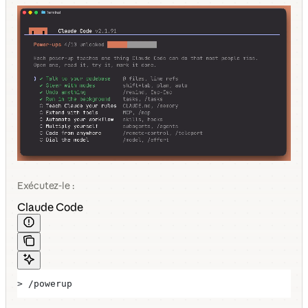
Exécutez-le :
Claude Code
> /powerup