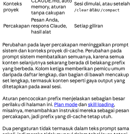
CLAUDE.md, auto
Konteks
Sesi dimulai, atau setelah
memory, aturan
proyek
atau
/clear
/compact
tanpa cakupan
Pesan Anda,
Percakapan
respons Claude,
Setiap giliran
hasil alat
Perubahan pada layer percakapan meninggalkan prompt
sistem dan konteks proyek di-cache. Perubahan pada
prompt sistem membatalkan semuanya, karena semua
konten selanjutnya sekarang berada di belakang prefix
yang berbeda. Kolom ketiga memberikan pemicu umum
daripada daftar lengkap, dan bagian di bawah mencakup
set lengkap, termasuk konten seperti gaya output yang
ditetapkan pada awal sesi.
Aturan pencocokan prefix menjelaskan sebagian besar
perilaku di halaman ini.
Plan mode
dan
skill loading
,
misalnya, menambahkan instruksi mereka sebagai pesan
percakapan, jadi prefix yang di-cache tetap utuh.
Dua pengaturan tidak termasuk dalam teks prompt sama