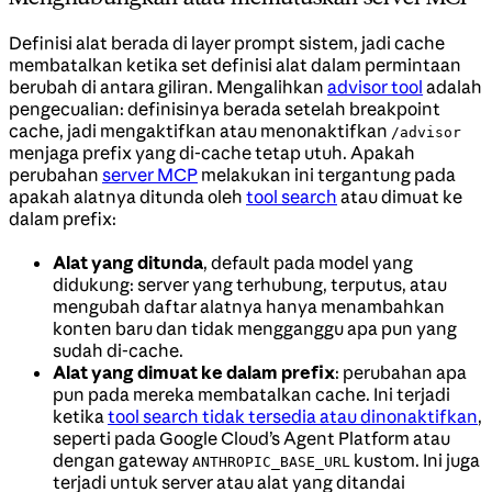
Definisi alat berada di layer prompt sistem, jadi cache
membatalkan ketika set definisi alat dalam permintaan
berubah di antara giliran. Mengalihkan
advisor tool
adalah
pengecualian: definisinya berada setelah breakpoint
cache, jadi mengaktifkan atau menonaktifkan
/advisor
menjaga prefix yang di-cache tetap utuh. Apakah
perubahan
server MCP
melakukan ini tergantung pada
apakah alatnya ditunda oleh
tool search
atau dimuat ke
dalam prefix:
Alat yang ditunda
, default pada model yang
didukung: server yang terhubung, terputus, atau
mengubah daftar alatnya hanya menambahkan
konten baru dan tidak mengganggu apa pun yang
sudah di-cache.
Alat yang dimuat ke dalam prefix
: perubahan apa
pun pada mereka membatalkan cache. Ini terjadi
ketika
tool search tidak tersedia atau dinonaktifkan
,
seperti pada Google Cloud’s Agent Platform atau
dengan gateway
kustom. Ini juga
ANTHROPIC_BASE_URL
terjadi untuk server atau alat yang ditandai