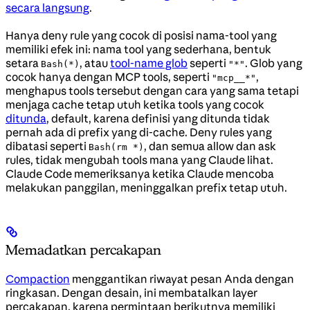
secara langsung
.
Hanya deny rule yang cocok di posisi nama-tool yang
memiliki efek ini: nama tool yang sederhana, bentuk
setara
, atau
tool-name glob
seperti
. Glob yang
Bash(*)
"*"
cocok hanya dengan MCP tools, seperti
,
"mcp__*"
menghapus tools tersebut dengan cara yang sama tetapi
menjaga cache tetap utuh ketika tools yang cocok
ditunda
, default, karena definisi yang ditunda tidak
pernah ada di prefix yang di-cache. Deny rules yang
dibatasi seperti
, dan semua allow dan ask
Bash(rm *)
rules, tidak mengubah tools mana yang Claude lihat.
Claude Code memeriksanya ketika Claude mencoba
melakukan panggilan, meninggalkan prefix tetap utuh.
Memadatkan percakapan
Compaction
menggantikan riwayat pesan Anda dengan
ringkasan. Dengan desain, ini membatalkan layer
percakapan, karena permintaan berikutnya memiliki