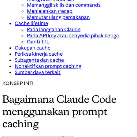
Memanggil skills dan commands
Menjalankan /recap
Memutar ulang percakapan
Cache lifetime
Pada langganan Claude
Pada API key atau penyedia pihak ketiga
Ganti TTL
Cakupan cache
Periksa kinerja cache
Subagents dan cache
Nonaktifkan prompt caching
Sumber daya terkait
KONSEP INTI
Bagaimana Claude Code
menggunakan prompt
caching