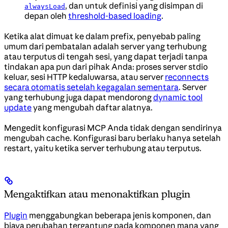
, dan untuk definisi yang disimpan di
alwaysLoad
depan oleh
threshold-based loading
.
Ketika alat dimuat ke dalam prefix, penyebab paling
umum dari pembatalan adalah server yang terhubung
atau terputus di tengah sesi, yang dapat terjadi tanpa
tindakan apa pun dari pihak Anda: proses server stdio
keluar, sesi HTTP kedaluwarsa, atau server
reconnects
secara otomatis setelah kegagalan sementara
. Server
yang terhubung juga dapat mendorong
dynamic tool
update
yang mengubah daftar alatnya.
Mengedit konfigurasi MCP Anda tidak dengan sendirinya
mengubah cache. Konfigurasi baru berlaku hanya setelah
restart, yaitu ketika server terhubung atau terputus.
Mengaktifkan atau menonaktifkan plugin
Plugin
menggabungkan beberapa jenis komponen, dan
biaya perubahan tergantung pada komponen mana yang