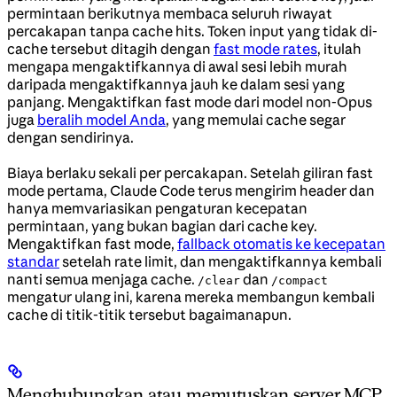
permintaan berikutnya membaca seluruh riwayat
percakapan tanpa cache hits. Token input yang tidak di-
cache tersebut ditagih dengan
fast mode rates
, itulah
mengapa mengaktifkannya di awal sesi lebih murah
daripada mengaktifkannya jauh ke dalam sesi yang
panjang. Mengaktifkan fast mode dari model non-Opus
juga
beralih model Anda
, yang memulai cache segar
dengan sendirinya.
Biaya berlaku sekali per percakapan. Setelah giliran fast
mode pertama, Claude Code terus mengirim header dan
hanya memvariasikan pengaturan kecepatan
permintaan, yang bukan bagian dari cache key.
Mengaktifkan fast mode,
fallback otomatis ke kecepatan
standar
setelah rate limit, dan mengaktifkannya kembali
nanti semua menjaga cache.
dan
/clear
/compact
mengatur ulang ini, karena mereka membangun kembali
cache di titik-titik tersebut bagaimanapun.
Menghubungkan atau memutuskan server MCP