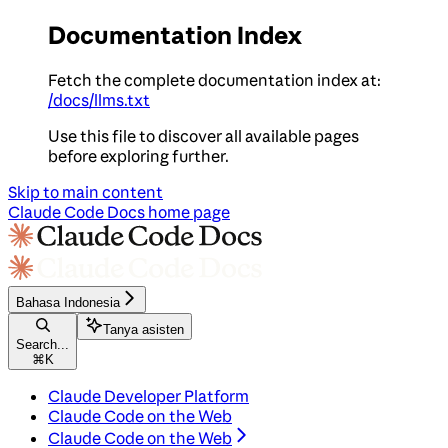
Documentation Index
Fetch the complete documentation index at:
/docs/llms.txt
Use this file to discover all available pages
before exploring further.
Skip to main content
Claude Code Docs
home page
Bahasa Indonesia
Tanya asisten
Search...
⌘
K
Claude Developer Platform
Claude Code on the Web
Claude Code on the Web