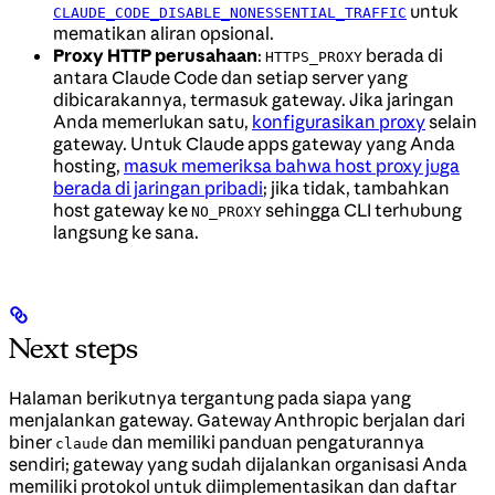
untuk
CLAUDE_CODE_DISABLE_NONESSENTIAL_TRAFFIC
mematikan aliran opsional.
Proxy HTTP perusahaan
:
berada di
HTTPS_PROXY
antara Claude Code dan setiap server yang
dibicarakannya, termasuk gateway. Jika jaringan
Anda memerlukan satu,
konfigurasikan proxy
selain
gateway. Untuk Claude apps gateway yang Anda
hosting,
masuk memeriksa bahwa host proxy juga
berada di jaringan pribadi
; jika tidak, tambahkan
host gateway ke
sehingga CLI terhubung
NO_PROXY
langsung ke sana.
Next steps
Halaman berikutnya tergantung pada siapa yang
menjalankan gateway. Gateway Anthropic berjalan dari
biner
dan memiliki panduan pengaturannya
claude
sendiri; gateway yang sudah dijalankan organisasi Anda
memiliki protokol untuk diimplementasikan dan daftar