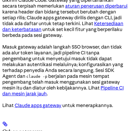
dikirim Claude Code. Gateway yang dipertahankan
secara terpisah memerlukan
aturan penerusan diperbarui
karena header dan bidang tersebut berubah dengan
setiap rilis; Claude apps gateway dirilis dengan CLI, jadi
tidak ada daftar untuk tetap terkini. Lihat
Ketersediaan
dan keterbatasan
untuk set kecil fitur yang berperilaku
berbeda pada sesi gateway.
Masuk gateway adalah langkah SSO browser, dan tidak
ada alur token layanan, jadi pipeline CI tanpa
pengembang untuk menyetujui masuk tidak dapat
melakukan autentikasi melaluinya; konfigurasikan yang
terhadap penyedia Anda secara langsung. Sesi SDK
Agent dan
berjalan pada mesin tempat
claude -p
pengembang telah masuk menggunakan sesi gateway
mesin itu dan diatur oleh kebijakannya. Lihat
Pipeline CI
dan mesin jarak jauh
.
Lihat
Claude apps gateway
untuk menerapkannya.