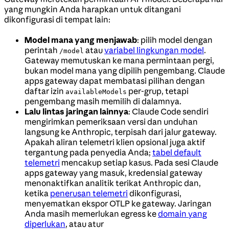
yang mungkin Anda harapkan untuk ditangani
dikonfigurasi di tempat lain:
Model mana yang menjawab
: pilih model dengan
perintah
atau
variabel lingkungan model
.
/model
Gateway memutuskan ke mana permintaan pergi,
bukan model mana yang dipilih pengembang. Claude
apps gateway dapat membatasi pilihan dengan
daftar izin
per-grup, tetapi
availableModels
pengembang masih memilih di dalamnya.
Lalu lintas jaringan lainnya
: Claude Code sendiri
mengirimkan pemeriksaan versi dan unduhan
langsung ke Anthropic, terpisah dari jalur gateway.
Apakah aliran telemetri klien opsional juga aktif
tergantung pada penyedia Anda;
tabel default
telemetri
mencakup setiap kasus. Pada sesi Claude
apps gateway yang masuk, kredensial gateway
menonaktifkan analitik terikat Anthropic dan,
ketika
penerusan telemetri
dikonfigurasi,
menyematkan ekspor OTLP ke gateway. Jaringan
Anda masih memerlukan egress ke
domain yang
diperlukan
, atau atur