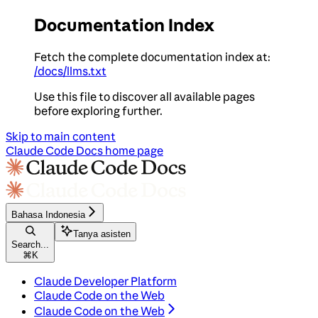
Documentation Index
Fetch the complete documentation index at:
/docs/llms.txt
Use this file to discover all available pages
before exploring further.
Skip to main content
Claude Code Docs
home page
Bahasa Indonesia
Tanya asisten
Search...
⌘
K
Claude Developer Platform
Claude Code on the Web
Claude Code on the Web