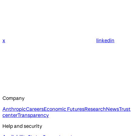
x
linkedin
Company
Anthropic
Careers
Economic Futures
Research
News
Trust
center
Transparency
Help and security