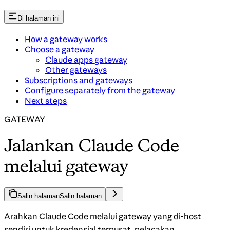
Di halaman ini
How a gateway works
Choose a gateway
Claude apps gateway
Other gateways
Subscriptions and gateways
Configure separately from the gateway
Next steps
GATEWAY
Jalankan Claude Code
melalui gateway
Salin halaman
Salin halaman
Arahkan Claude Code melalui gateway yang di-host
sendiri untuk kredensial terpusat, pelacakan