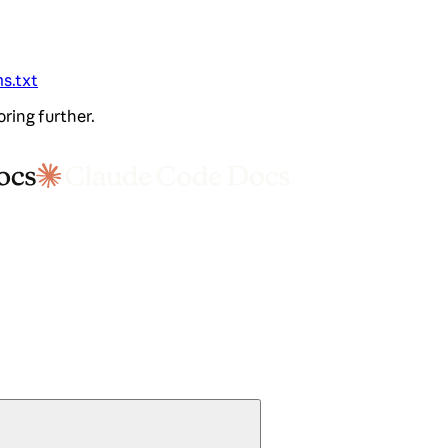
ms.txt
oring further.