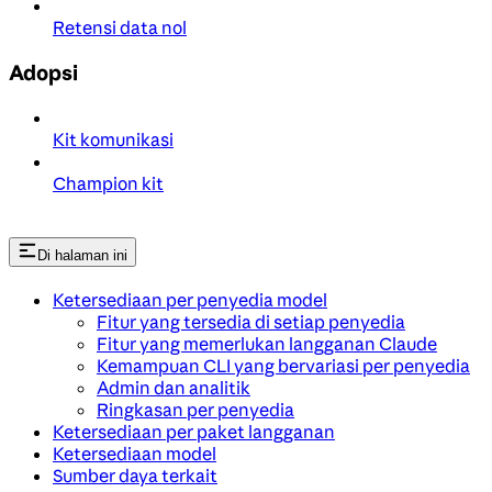
Retensi data nol
Adopsi
Kit komunikasi
Champion kit
Di halaman ini
Ketersediaan per penyedia model
Fitur yang tersedia di setiap penyedia
Fitur yang memerlukan langganan Claude
Kemampuan CLI yang bervariasi per penyedia
Admin dan analitik
Ringkasan per penyedia
Ketersediaan per paket langganan
Ketersediaan model
Sumber daya terkait