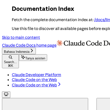
Documentation Index
Fetch the complete documentation index at:
/docs/ll
Use this file to discover all available pages before expl
Skip to main content
Claude Code Docs
home page
Bahasa Indonesia
Tanya asisten
Search...
⌘
K
Claude Developer Platform
Claude Code on the Web
Claude Code on the Web