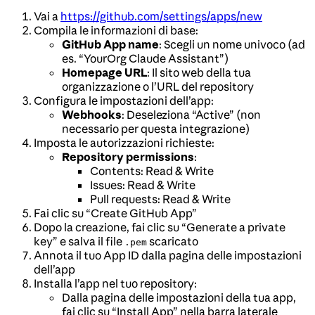
Vai a
https://github.com/settings/apps/new
Compila le informazioni di base:
GitHub App name
: Scegli un nome univoco (ad
es. “YourOrg Claude Assistant”)
Homepage URL
: Il sito web della tua
organizzazione o l’URL del repository
Configura le impostazioni dell’app:
Webhooks
: Deseleziona “Active” (non
necessario per questa integrazione)
Imposta le autorizzazioni richieste:
Repository permissions
:
Contents: Read & Write
Issues: Read & Write
Pull requests: Read & Write
Fai clic su “Create GitHub App”
Dopo la creazione, fai clic su “Generate a private
key” e salva il file
scaricato
.pem
Annota il tuo App ID dalla pagina delle impostazioni
dell’app
Installa l’app nel tuo repository:
Dalla pagina delle impostazioni della tua app,
fai clic su “Install App” nella barra laterale