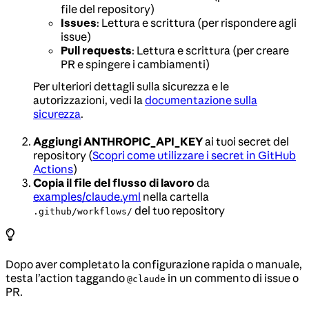
file del repository)
Issues
: Lettura e scrittura (per rispondere agli
issue)
Pull requests
: Lettura e scrittura (per creare
PR e spingere i cambiamenti)
Per ulteriori dettagli sulla sicurezza e le
autorizzazioni, vedi la
documentazione sulla
sicurezza
.
Aggiungi ANTHROPIC_API_KEY
ai tuoi secret del
repository (
Scopri come utilizzare i secret in GitHub
Actions
)
Copia il file del flusso di lavoro
da
examples/claude.yml
nella cartella
del tuo repository
.github/workflows/
Dopo aver completato la configurazione rapida o manuale,
testa l’action taggando
in un commento di issue o
@claude
PR.