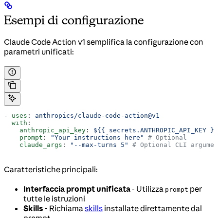
Esempi di configurazione
Claude Code Action v1 semplifica la configurazione con
parametri unificati:
- 
uses
: 
anthropics/claude-code-action@v1
  with
:
    anthropic_api_key
: 
${{ secrets.ANTHROPIC_API_KEY }}
    prompt
: 
"Your instructions here"
 # Optional
    claude_args
: 
"--max-turns 5"
 # Optional CLI argumen
Caratteristiche principali:
Interfaccia prompt unificata
- Utilizza
per
prompt
tutte le istruzioni
Skills
- Richiama
skills
installate direttamente dal
prompt