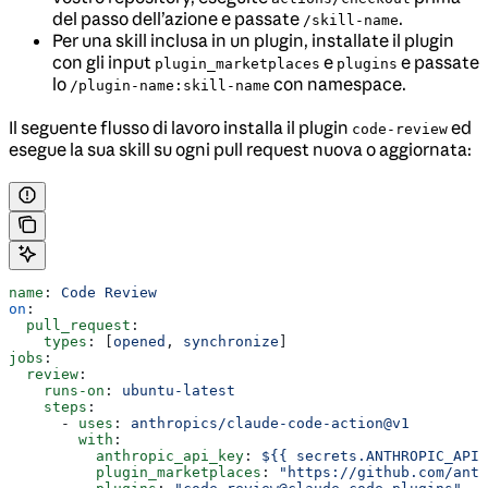
del passo dell’azione e passate
.
/skill-name
Per una skill inclusa in un plugin, installate il plugin
con gli input
e
e passate
plugin_marketplaces
plugins
lo
con namespace.
/plugin-name:skill-name
Il seguente flusso di lavoro installa il plugin
ed
code-review
esegue la sua skill su ogni pull request nuova o aggiornata:
name
: 
Code Review
on
:
  pull_request
:
    types
: [
opened
, 
synchronize
]
jobs
:
  review
:
    runs-on
: 
ubuntu-latest
    steps
:
      - 
uses
: 
anthropics/claude-code-action@v1
        with
:
          anthropic_api_key
: 
${{ secrets.ANTHROPIC_API_
          plugin_marketplaces
: 
"https://github.com/ant