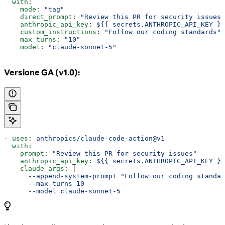
  with
:
    mode
: 
"tag"
    direct_prompt
: 
"Review this PR for security issues"
    anthropic_api_key
: 
${{ secrets.ANTHROPIC_API_KEY }}
    custom_instructions
: 
"Follow our coding standards"
    max_turns
: 
"10"
    model
: 
"claude-sonnet-5"
Versione GA (v1.0):
- 
uses
: 
anthropics/claude-code-action@v1
  with
:
    prompt
: 
"Review this PR for security issues"
    anthropic_api_key
: 
${{ secrets.ANTHROPIC_API_KEY }}
    claude_args
: 
|
      --append-system-prompt "Follow our coding standar
      --max-turns 10
      --model claude-sonnet-5