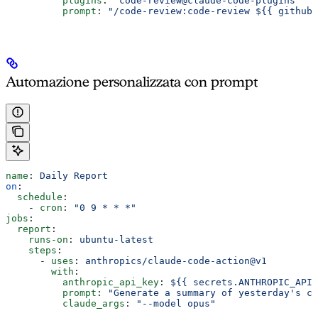
          plugins
: 
"code-review@claude-code-plugins"
          prompt
: 
"/code-review:code-review ${{ github.
Automazione personalizzata con prompt
name
: 
Daily Report
on
:
  schedule
:
    - 
cron
: 
"0 9 * * *"
jobs
:
  report
:
    runs-on
: 
ubuntu-latest
    steps
:
      - 
uses
: 
anthropics/claude-code-action@v1
        with
:
          anthropic_api_key
: 
${{ secrets.ANTHROPIC_API_
          prompt
: 
"Generate a summary of yesterday's co
          claude_args
: 
"--model opus"