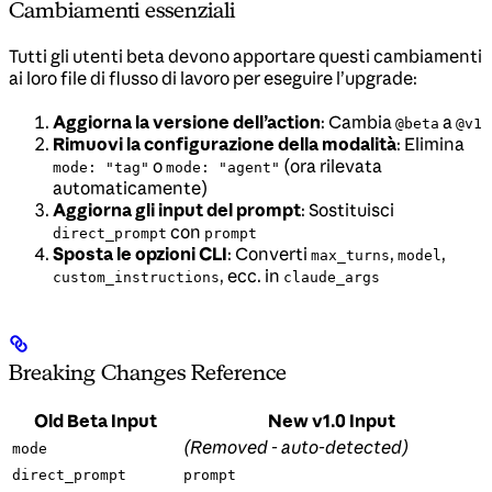
Cambiamenti essenziali
Tutti gli utenti beta devono apportare questi cambiamenti
ai loro file di flusso di lavoro per eseguire l’upgrade:
Aggiorna la versione dell’action
: Cambia
a
@beta
@v1
Rimuovi la configurazione della modalità
: Elimina
o
(ora rilevata
mode: "tag"
mode: "agent"
automaticamente)
Aggiorna gli input del prompt
: Sostituisci
con
direct_prompt
prompt
Sposta le opzioni CLI
: Converti
,
,
max_turns
model
, ecc. in
custom_instructions
claude_args
Breaking Changes Reference
Old Beta Input
New v1.0 Input
(Removed - auto-detected)
mode
direct_prompt
prompt