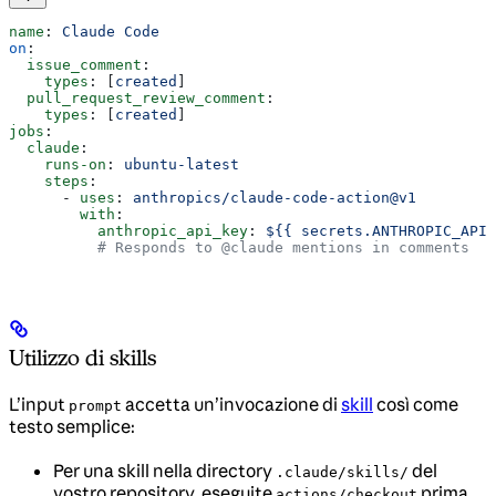
name
: 
Claude Code
on
:
  issue_comment
:
    types
: [
created
]
  pull_request_review_comment
:
    types
: [
created
]
jobs
:
  claude
:
    runs-on
: 
ubuntu-latest
    steps
:
      - 
uses
: 
anthropics/claude-code-action@v1
        with
:
          anthropic_api_key
: 
${{ secrets.ANTHROPIC_API_
          # Responds to @claude mentions in comments
Utilizzo di skills
L’input
accetta un’invocazione di
skill
così come
prompt
testo semplice:
Per una skill nella directory
del
.claude/skills/
vostro repository, eseguite
prima
actions/checkout