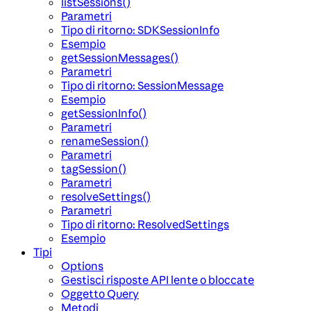
listSessions()
Parametri
Tipo di ritorno: SDKSessionInfo
Esempio
getSessionMessages()
Parametri
Tipo di ritorno: SessionMessage
Esempio
getSessionInfo()
Parametri
renameSession()
Parametri
tagSession()
Parametri
resolveSettings()
Parametri
Tipo di ritorno: ResolvedSettings
Esempio
Tipi
Options
Gestisci risposte API lente o bloccate
Oggetto Query
Metodi