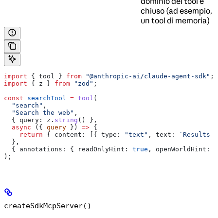
dominio del tool è
chiuso (ad esempio,
un tool di memoria)
import
 { 
tool
 } 
from
 "@anthropic-ai/claude-agent-sdk"
;
import
 { 
z
 } 
from
 "zod"
;
const
 searchTool
 =
 tool
(
  "search"
,
  "Search the web"
,
  { 
query:
 z
.
string
() },
  async
 ({ 
query
 }) 
=>
 {
    return
 { 
content:
 [{ 
type:
 "text"
, 
text:
 `Results f
  },
  { 
annotations:
 { 
readOnlyHint:
 true
, 
openWorldHint:
 t
);
createSdkMcpServer()