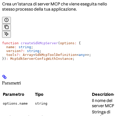
Crea un’istanza di server MCP che viene eseguita nello
stesso processo della tua applicazione.
function
 createSdkMcpServer
(
options
:
 {
  name
:
 string
;
  version
?:
 string
;
  tools
?:
 Array
<
SdkMcpToolDefinition
<
any
>>;
})
:
 McpSdkServerConfigWithInstance
;
Parametri
Parametro
Tipo
Descrizione
Il nome del
options.name
string
server MCP
Stringa di