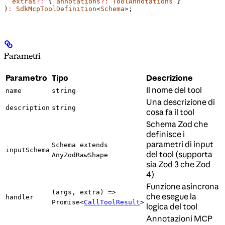
  extras
?:
 { 
annotations
?:
 ToolAnnotations
 }
)
:
 SdkMcpToolDefinition
<
Schema
>;
Parametri
Parametro
Tipo
Descrizione
Il nome del tool
name
string
Una descrizione di
description
string
cosa fa il tool
Schema Zod che
definisce i
parametri di input
Schema extends
inputSchema
del tool (supporta
AnyZodRawShape
sia Zod 3 che Zod
4)
Funzione asincrona
(args, extra) =>
che esegue la
handler
Promise<
CallToolResult
>
logica del tool
Annotazioni MCP