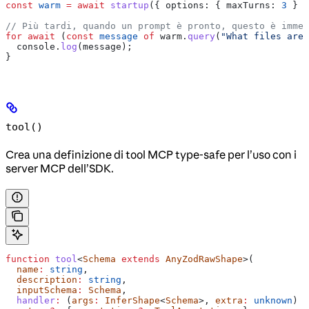
const
 warm
 =
 await
 startup
({ 
options:
 { 
maxTurns:
 3
 } }
// Più tardi, quando un prompt è pronto, questo è immed
for
 await
 (
const
 message
 of
 warm
.
query
(
"What files are 
  console
.
log
(
message
);
}
tool()
Crea una definizione di tool MCP type-safe per l’uso con i
server MCP dell’SDK.
function
 tool
<
Schema
 extends
 AnyZodRawShape
>(
  name
:
 string
,
  description
:
 string
,
  inputSchema
:
 Schema
,
  handler
:
 (
args
:
 InferShape
<
Schema
>, 
extra
:
 unknown
) 
=