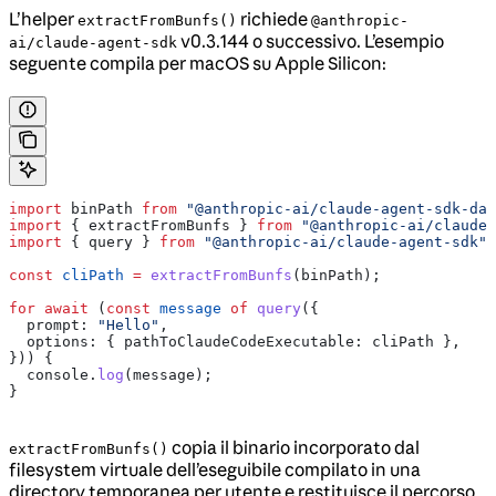
L’helper
richiede
extractFromBunfs()
@anthropic-
v0.3.144 o successivo. L’esempio
ai/claude-agent-sdk
seguente compila per macOS su Apple Silicon:
import
 binPath
 from
 "@anthropic-ai/claude-agent-sdk-dar
import
 { 
extractFromBunfs
 } 
from
 "@anthropic-ai/claude-
import
 { 
query
 } 
from
 "@anthropic-ai/claude-agent-sdk"
;
const
 cliPath
 =
 extractFromBunfs
(
binPath
);
for
 await
 (
const
 message
 of
 query
({
  prompt:
 "Hello"
,
  options:
 { 
pathToClaudeCodeExecutable:
 cliPath
 },
})) {
  console
.
log
(
message
);
}
copia il binario incorporato dal
extractFromBunfs()
filesystem virtuale dell’eseguibile compilato in una
directory temporanea per utente e restituisce il percorso