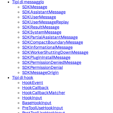
Tipi di messaggio
SDKMessage
SDKAssistantMessage
SDKUserMessage
SDKUserMessageReplay
SDKResultMessage
SDKSystemMessage
SDKPartialAssistantMessage
SDKCompactBoundaryMessage
SDKInformationalMessage
SDKWorkerShuttingDownMessage
SDKPluginInstallMessage
SDKPermissionDeniedMessage
SDKPermissionDenial
SDKMessageOrigin
Tipi di hook
HookEvent
HookCallback
HookCallbackMatcher
HookInput
BaseHookInput
PreToolUseHookInput
PostToolUseHookInput