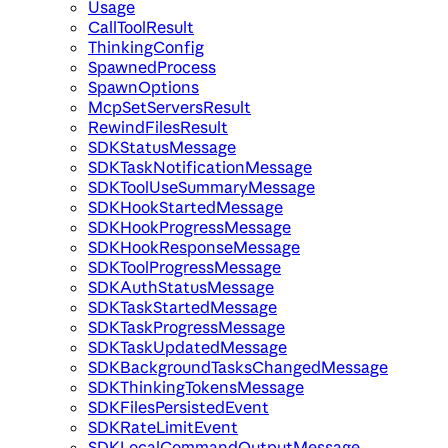
Usage
CallToolResult
ThinkingConfig
SpawnedProcess
SpawnOptions
McpSetServersResult
RewindFilesResult
SDKStatusMessage
SDKTaskNotificationMessage
SDKToolUseSummaryMessage
SDKHookStartedMessage
SDKHookProgressMessage
SDKHookResponseMessage
SDKToolProgressMessage
SDKAuthStatusMessage
SDKTaskStartedMessage
SDKTaskProgressMessage
SDKTaskUpdatedMessage
SDKBackgroundTasksChangedMessage
SDKThinkingTokensMessage
SDKFilesPersistedEvent
SDKRateLimitEvent
SDKLocalCommandOutputMessage