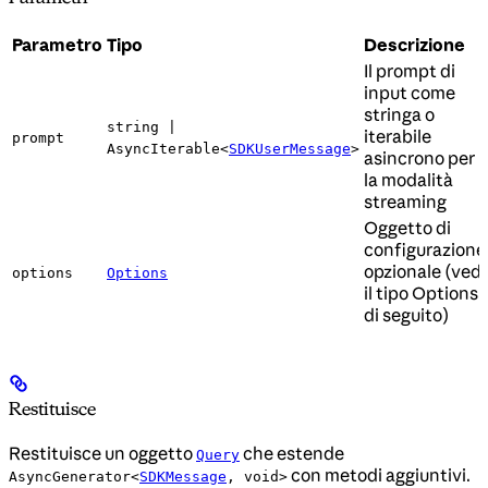
Parametro
Tipo
Descrizione
Il prompt di
input come
stringa o
string |
iterabile
prompt
AsyncIterable<
SDKUserMessage
>
asincrono per
la modalità
streaming
Oggetto di
configurazione
opzionale (vedi
options
Options
il tipo Options
di seguito)
Restituisce
Restituisce un oggetto
che estende
Query
con metodi aggiuntivi.
AsyncGenerator<
SDKMessage
, void>