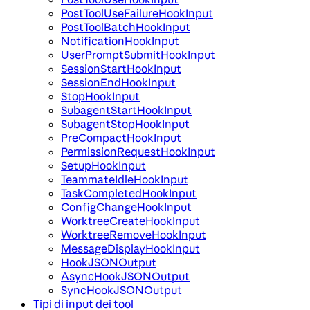
PostToolUseFailureHookInput
PostToolBatchHookInput
NotificationHookInput
UserPromptSubmitHookInput
SessionStartHookInput
SessionEndHookInput
StopHookInput
SubagentStartHookInput
SubagentStopHookInput
PreCompactHookInput
PermissionRequestHookInput
SetupHookInput
TeammateIdleHookInput
TaskCompletedHookInput
ConfigChangeHookInput
WorktreeCreateHookInput
WorktreeRemoveHookInput
MessageDisplayHookInput
HookJSONOutput
AsyncHookJSONOutput
SyncHookJSONOutput
Tipi di input dei tool