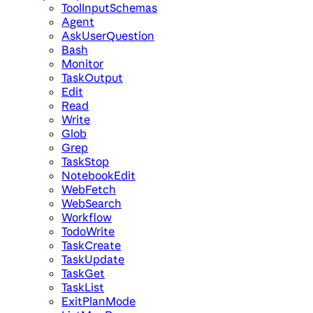
ToolInputSchemas
Agent
AskUserQuestion
Bash
Monitor
TaskOutput
Edit
Read
Write
Glob
Grep
TaskStop
NotebookEdit
WebFetch
WebSearch
Workflow
TodoWrite
TaskCreate
TaskUpdate
TaskGet
TaskList
ExitPlanMode