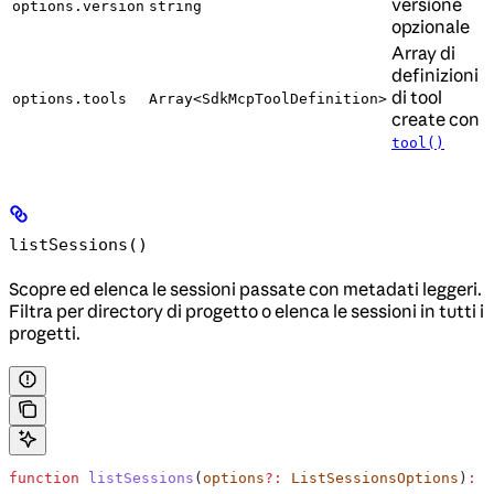
versione
options.version
string
opzionale
Array di
definizioni
di tool
options.tools
Array<SdkMcpToolDefinition>
create con
tool()
listSessions()
Scopre ed elenca le sessioni passate con metadati leggeri.
Filtra per directory di progetto o elenca le sessioni in tutti i
progetti.
function
 listSessions
(
options
?:
 ListSessionsOptions
)
:
 P