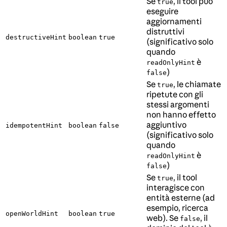
Se
, il tool può
true
eseguire
aggiornamenti
distruttivi
destructiveHint
boolean
true
(significativo solo
quando
è
readOnlyHint
)
false
Se
, le chiamate
true
ripetute con gli
stessi argomenti
non hanno effetto
aggiuntivo
idempotentHint
boolean
false
(significativo solo
quando
è
readOnlyHint
)
false
Se
, il tool
true
interagisce con
entità esterne (ad
esempio, ricerca
openWorldHint
boolean
true
web). Se
, il
false