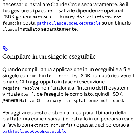
necessario installare Claude Code separatamente. Se il
tuo gestore di pacchetti salta le dipendenze opzionali,
l’SDK genera
Native CLI binary for <platform> not
; imposta
su un binario
found
pathToClaudeCodeExecutable
installato separatamente.
claude
Compilare in un singolo eseguibile
Quando compili la tua applicazione in un eseguibile a file
singolo con
, l’SDK non può risolvere il
bun build --compile
binario CLI raggruppato in fase di esecuzione.
non funziona all’interno del filesystem
require.resolve
virtuale
dell’eseguibile compilato, quindi l’SDK
$bunfs
genera
.
Native CLI binary for <platform> not found
Per aggirare questo problema, incorpora il binario della
piattaforma come risorsa file, estrailo in un percorso reale
all’avvio con
e passa quel percorso a
extractFromBunfs()
.
pathToClaudeCodeExecutable