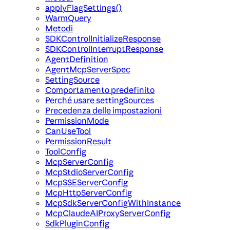
applyFlagSettings()
WarmQuery
Metodi
SDKControlInitializeResponse
SDKControlInterruptResponse
AgentDefinition
AgentMcpServerSpec
SettingSource
Comportamento predefinito
Perché usare settingSources
Precedenza delle impostazioni
PermissionMode
CanUseTool
PermissionResult
ToolConfig
McpServerConfig
McpStdioServerConfig
McpSSEServerConfig
McpHttpServerConfig
McpSdkServerConfigWithInstance
McpClaudeAIProxyServerConfig
SdkPluginConfig