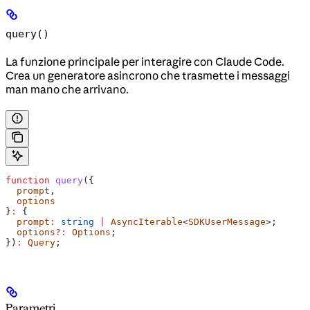
query()
La funzione principale per interagire con Claude Code.
Crea un generatore asincrono che trasmette i messaggi
man mano che arrivano.
function
 query
({
  prompt
,
  options
}
:
 {
  prompt
:
 string
 |
 AsyncIterable
<
SDKUserMessage
>;
  options
?:
 Options
;
})
:
 Query
;
Parametri