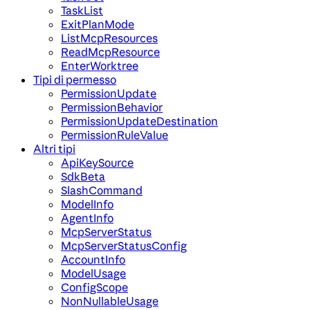
TaskList
ExitPlanMode
ListMcpResources
ReadMcpResource
EnterWorktree
Tipi di permesso
PermissionUpdate
PermissionBehavior
PermissionUpdateDestination
PermissionRuleValue
Altri tipi
ApiKeySource
SdkBeta
SlashCommand
ModelInfo
AgentInfo
McpServerStatus
McpServerStatusConfig
AccountInfo
ModelUsage
ConfigScope
NonNullableUsage