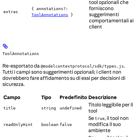
tool opzionali che
forniscono
{ annotations?:
extras
suggerimenti
ToolAnnotations
}
comportamentali ai
client
ToolAnnotations
Re-esportato da
.
@modelcontextprotocol/sdk/types.js
Tutti i campi sono suggerimenti opzionali; i client non
dovrebbero fare affidamento su di essi per decisioni di
sicurezza.
Campo
Tipo
Predefinito
Descrizione
Titolo leggibile per il
title
string
undefined
tool
Se
, il tool non
true
modifica il suo
readOnlyHint
boolean
false
ambiente