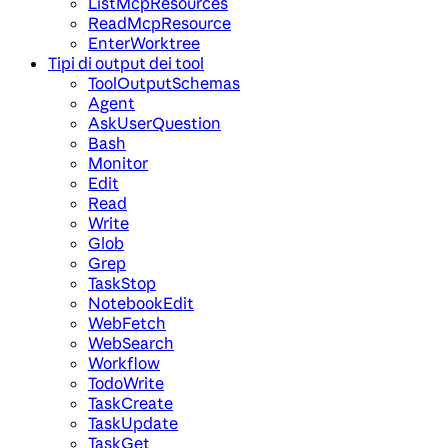
ListMcpResources
ReadMcpResource
EnterWorktree
Tipi di output dei tool
ToolOutputSchemas
Agent
AskUserQuestion
Bash
Monitor
Edit
Read
Write
Glob
Grep
TaskStop
NotebookEdit
WebFetch
WebSearch
Workflow
TodoWrite
TaskCreate
TaskUpdate
TaskGet