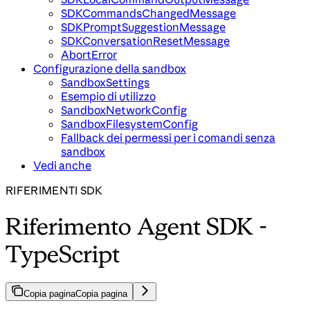
SDKCommandsChangedMessage
SDKPromptSuggestionMessage
SDKConversationResetMessage
AbortError
Configurazione della sandbox
SandboxSettings
Esempio di utilizzo
SandboxNetworkConfig
SandboxFilesystemConfig
Fallback dei permessi per i comandi senza
sandbox
Vedi anche
RIFERIMENTI SDK
Riferimento Agent SDK -
TypeScript
Copia pagina
Copia pagina